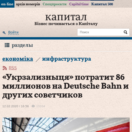
on-line
архів номерів
Спецпроекти
Capital time
Капитал 500
Бізнес починається з Капіталу
Войти
разделы
економіка
инфраструктура
RSS
«Укрзализныця» потратит 86
миллионов на Deutsche Bahn и
других советчиков
12.02.2020 / 16:56
13104