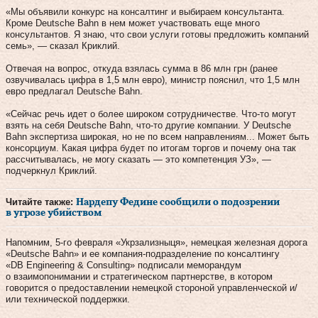
«Мы объявили конкурс на консалтинг и выбираем консультанта.
Кроме Deutsche Bahn в нем может участвовать еще много
консультантов. Я знаю, что свои услуги готовы предложить компаний
семь», — сказал Криклий.
Отвечая на вопрос, откуда взялась сумма в 86 млн грн (ранее
озвучивалась цифра в 1,5 млн евро), министр пояснил, что 1,5 млн
евро предлагал Deutsche Bahn.
«Сейчас речь идет о более широком сотрудничестве. Что-то могут
взять на себя Deutsche Bahn, что-то другие компании. У Deutsche
Bahn экспертиза широкая, но не по всем направлениям... Может быть
консорциум. Какая цифра будет по итогам торгов и почему она так
рассчитывалась, не могу сказать — это компетенция УЗ», —
подчеркнул Криклий.
Читайте также:
Нардепу Федине сообщили о подозрении
в угрозе убийством
Напомним, 5-го февраля «Укрзализныця», немецкая железная дорога
«Deutsche Bahn» и ее компания-подразделение по консалтингу
«DB Engineering & Consulting» подписали меморандум
о взаимопонимании и стратегическом партнерстве, в котором
говорится о предоставлении немецкой стороной управленческой и/
или технической поддержки.