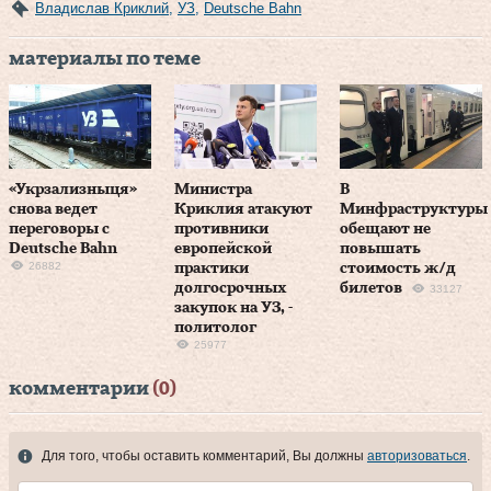
Владислав Криклий
,
УЗ
,
Deutsche Bahn
материалы по теме
«Укрзализныця»
Министра
В
снова ведет
Криклия атакуют
Минфраструктуры
переговоры с
противники
обещают не
Deutsche Bahn
европейской
повышать
26882
практики
стоимость ж/д
долгосрочных
билетов
33127
закупок на УЗ, -
политолог
25977
комментарии
(0)
Для того, чтобы оставить комментарий, Вы должны
авторизоваться
.