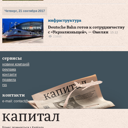
Четверг, 21 сентября 2017
инфраструктура
Deutsche Bahn готов к сотрудничеству
с «Укрзализныцей», — Омелян
15:12
23866
сервисы
новини компаній
реклама
контакти
правила
rss
контакти
e-mail:
contact@capital.ua
Бізнес починається з Капіталу