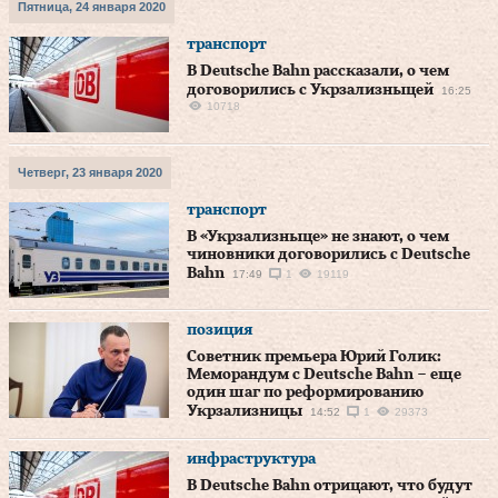
Пятница, 24 января 2020
транспорт
В Deutsche Bahn рассказали, о чем
договорились с Укрзализныцей
16:25
10718
Четверг, 23 января 2020
транспорт
В «Укрзализныце» не знают, о чем
чиновники договорились с Deutsche
Bahn
17:49
1
19119
позиция
Советник премьера Юрий Голик:
Меморандум с Deutsche Bahn – еще
один шаг по реформированию
Укрзализницы
14:52
1
29373
инфраструктура
В Deutsche Bahn отрицают, что будут