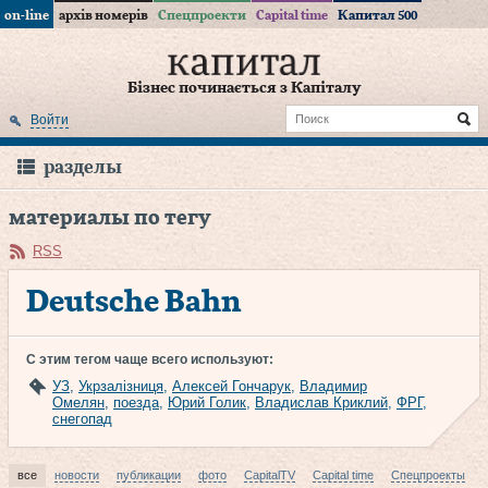
on-line
архів номерів
Спецпроекти
Capital time
Капитал 500
Бізнес починається з Капіталу
Войти
разделы
материалы по тегу
RSS
Deutsche Bahn
С этим тегом чаще всего используют:
УЗ
,
Укрзалізниця
,
Алексей Гончарук
,
Владимир
Омелян
,
поезда
,
Юрий Голик
,
Владислав Криклий
,
ФРГ
,
снегопад
все
новости
публикации
фото
CapitalTV
Capital time
Спецпроекты