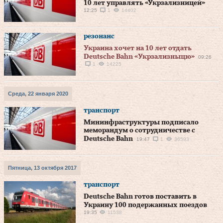
10 лет управлять «Укрзализницей»
12:25
1
14402
резонанс
Украина хочет на 10 лет отдать
Deutsche Bahn «Укрзализныцю»
09:26
1
14225
Среда, 22 января 2020
транспорт
Мининфраструктуры подписало
меморандум о сотрудничестве с
Deutsche Bahn
19:47
1
36593
Пятница, 13 октября 2017
транспорт
Deutsche Bahn готов поставить в
Украину 100 подержанных поездов
19:35
11538