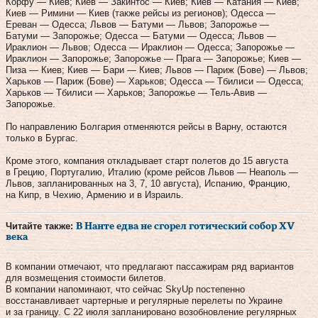
Корфу — Киев; Киев — Закинтос — Киев; Киев — Катания — Киев;
Киев — Римини — Киев (также рейсы из регионов); Одесса —
Ереван — Одесса; Львов — Батуми — Львов; Запорожье —
Батуми — Запорожье; Одесса — Батуми — Одесса; Львов —
Ираклион — Львов; Одесса — Ираклион — Одесса; Запорожье —
Ираклион — Запорожье; Запорожье — Прага — Запорожье; Киев —
Пиза — Киев; Киев — Бари — Киев; Львов — Париж (Бове) — Львов;
Харьков — Париж (Бове) — Харьков; Одесса — Тбилиси — Одесса;
Харьков — Тбилиси — Харьков; Запорожье — Тель-Авив —
Запорожье.
По направлению Болгария отменяются рейсы в Варну, остаются
только в Бургас.
Кроме этого, компания откладывает старт полетов до 15 августа
в Грецию, Португалию, Италию (кроме рейсов Львов — Неаполь —
Львов, запланированных на 3, 7, 10 августа), Испанию, Францию,
на Кипр, в Чехию, Армению и в Израиль.
Читайте также:
В Нанте едва не сгорел готический собор XV
века
В компании отмечают, что предлагают пассажирам ряд вариантов
для возмещения стоимости билетов.
В компании напоминают, что сейчас SkyUp постепенно
восстанавливает чартерные и регулярные перелеты по Украине
и за границу. С 22 июля запланировано возобновление регулярных