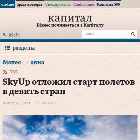
on-line
архів номерів
Спецпроекти
Capital time
Капитал 500
Бізнес починається з Капіталу
Войти
разделы
бізнес
авиа
RSS
SkyUp отложил старт полетов
в девять стран
18.07.2020 / 13:37
1
34952