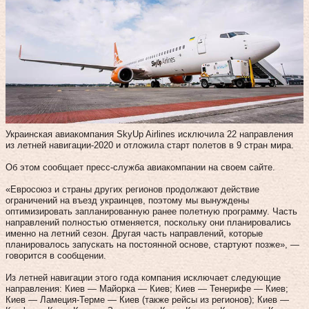
Украинская авиакомпания SkyUp Airlines исключила 22 направления
из летней навигации-2020 и отложила старт полетов в 9 стран мира.
Об этом сообщает пресс-служба авиакомпании на своем сайте.
«Евросоюз и страны других регионов продолжают действие
ограничений на въезд украинцев, поэтому мы вынуждены
оптимизировать запланированную ранее полетную программу. Часть
направлений полностью отменяется, поскольку они планировались
именно на летний сезон. Другая часть направлений, которые
планировалось запускать на постоянной основе, стартуют позже», —
говорится в сообщении.
Из летней навигации этого года компания исключает следующие
направления: Киев — Майорка — Киев; Киев — Тенерифе — Киев;
Киев — Ламеция-Терме — Киев (также рейсы из регионов); Киев —