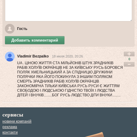
Гость
Добавить комментарий
Vladimir Bezpalko
18 июля 2020, 20:26
0
UA . ЦІНОЮ ЖИТТЯ СТА МІЛЬЙОНІВ ШТУК ЗРАДНИКІВ
РАБІВ ХОЛУЇВ ОКРАЇНЦІВ НЕ ЗА КИЇВСЬКУ РУСЬ БОРОВСЯ
ПОЛЯК ХМЕЛЬНИЦЬКИЙ А ЗА СПІДНИЦЮ ДРУЖИНИ
ПОЛЯЧКИ ЯКА ЙОГО ПОКИНУЛА З ІНШИМ ПОЛЯКОМ
СМЕРТЬ ЗРАДНИКІВ РАБІВ ХОЛУЇВ ОКРАЇНЦІВ
ЗАКОНОМІРНА ТІЛЬКИ КИЇВСЬКА РУСЬ РУСИ Є ЖИТТЯМ
СВОБОДОЮ І ЛЮДСЬКОЮ ГІДНІСТЮ ТВОЇХ І ЛЮДСТВА
ДІТЕЙ І ВНУКІВ.........БОГ РУСЬ ЛЮДСТВО ДІТИ ВНУКИ.........
сервисы
новини компаній
реклама
контакти