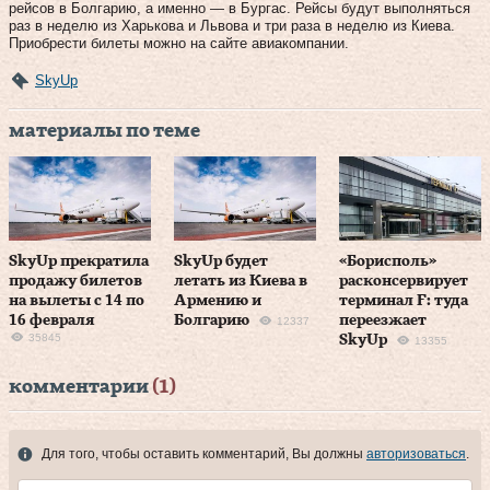
рейсов в Болгарию, а именно — в Бургас. Рейсы будут выполняться
раз в неделю из Харькова и Львова и три раза в неделю из Киева.
Приобрести билеты можно на сайте авиакомпании.
SkyUp
материалы по теме
SkyUp прекратила
SkyUp будет
«Борисполь»
продажу билетов
летать из Киева в
расконсервирует
на вылеты с 14 по
Армению и
терминал F: туда
16 февраля
Болгарию
переезжает
12337
35845
SkyUp
13355
комментарии
(1)
Для того, чтобы оставить комментарий, Вы должны
авторизоваться
.