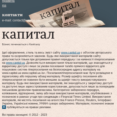
правила
rss
контакти
e-mail:
contact@capital.ua
Бізнес починається з Капіталу
Ідеї оформлення, стиль та весь зміст сайту
www.capital.ua
є об'єктом авторського
права та охороняються законом. Будь-яке використання матеріалів сайту
допускається тільки при дотриманні правил передруку і за наявності гіперпосилання
на
www.capital.ua
. Дозволяється використання тільки матеріалів, що знаходяться у
відкритому доступі і лише за умови посилання та/або прямого відкритого для
пошукових систем гіперпосилання на безпосередню адресу матеріалу на
www.capital.ua www.capital.ua /a>. Посилання/гіперпосилання має бути розміщене в
підзаголовку або першому абзаці матеріалу. Розмір шрифту посилання або
гіперпосилання не повинен бути меншим за шрифт тексту використовуваного
матеріалу. Будь-яке використання матеріалів, які знаходяться у закритому доступі
та доступні лише зареєстрованим користувачам, допускається лише за попереднім
письмовим дозволом правовласника. Категорично заборонено передрук,
копіювання, відтворення, зміну або інше використання матеріалів, опублікованих з
позначкою в рамках угоди про синдикацію з Financial Times Limited. Використання
матеріалів, які містять посилання на агентства France-Presse, Reuters, Інтерфакс-
Україна, Українські новини, УНІАН суворо заборонено. Матеріали, позначені знаком
публікуються на правах реклами.
Всі права захищені. © 2012 - 2023