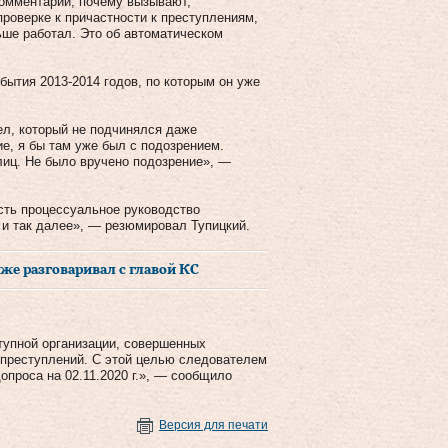
комментарий, почему вызывают,
роверке к причастности к преступлениям,
ьше работал. Это об автоматическом
обытия 2013-2014 годов, по которым он уже
ел, который не подчинялся даже
е, я бы там уже был с подозрением.
лиц. Не было вручено подозрение», —
сть процессуальное руководство
 и так далее», — резюмировал Тупицкий.
же разговаривал с главой КС
тупной организации, совершенных
ю преступлений. С этой целью следователем
проса на 02.11.2020 г.», — сообщило
Версия для печати