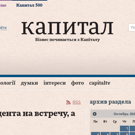
time
Капитал 500
ойти
Бізнес починається з Капіталу
ології
думки
інтереси
фото
capitaltv
архив раздела
RSS
нта на встречу, а
Октябрь
202
Пн
Вт
Ср
Чт
П
1
5
6
7
8