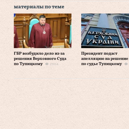
материалы по теме
ГБР возбудило дело из-за
Президент подаст
решения Верховного Суда
апелляцию на решение
по Тупицкому
по судье Тупицкому
25014