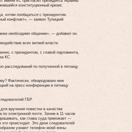
от имени КС пригласил президента Украины
ожившийся конституционный кризис.
да, хотим пообщаться с президентом.
ный конфликт», — заявил Тупицкий
акже необходимо общение», — добавил он.
модействие всех ветвей власти.
енно, с президентом, с главой парламента,
ва КС.
юро расследований по полученной в пятницу
ему? Фактически, обнародовано мне
ицкий на пресс-конференции в пятницу
следователей ГБР.
 для вручения повестки в качестве
 по электронной почте. Зачем в 11 часов
спрашивать, как глава суда приезжает —
я это происходит. Это двое следователей
о образом узнают телефон моей жены