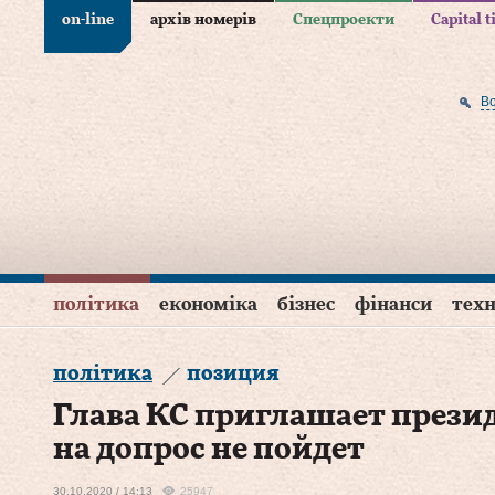
on-line
архів номерів
Спецпроекти
Capital 
В
політика
економіка
бізнес
фінанси
техн
політика
позиция
Глава КС приглашает президе
на допрос не пойдет
30.10.2020 / 14:13
25947