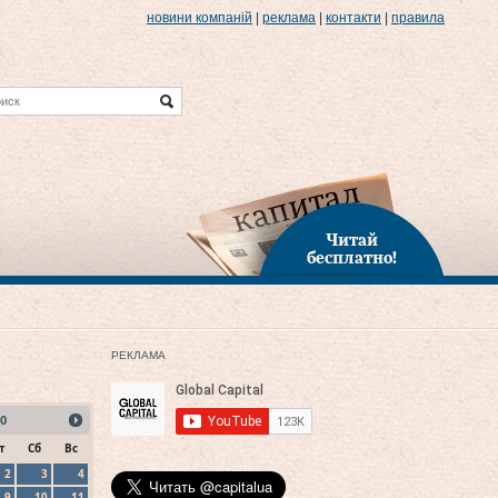
новини компаній
|
реклама
|
контакти
|
правила
Читай
бесплатно!
РЕКЛАМА
0
т
Сб
Вс
2
3
4
9
10
11