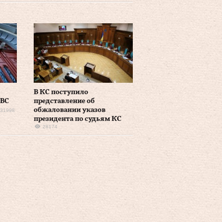
В КС поступило
 ВС
представление об
обжаловании указов
31998
президента по судьям КС
28174