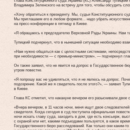
Глава Конституционного суда Украины (КС) Александр Тупицкий 
Владимира Зеленского на встречу для того, чтобы обсудить сл
«Хочу обратиться к президенту. Мы, судьи Конституционного су
Мы приглашаем его в любом формате... надо убрать искусствен
на пресс-конференции в пятницу в Киеве.
«Я обращаюсь к председателю Верховной Рады Украины. Нам т
Тупицкий подчеркнул, что в нынешней ситуации необходимо взаи
«Нам нужно общаться как с целостными системами, непосредств
при необходимости — с премьер-министром», — подчеркнул гла
Он также заявил, что не явится на допрос в Государственное б
утром повестке.
«Я попрошу вас не удивляться, что я не явлюсь на допрос. Поч
подозрение. Какой же я свидетель после этого?», — заявил Туп
в Киеве.
Глава КС отметил, что накануне вечером его разыскивали двое 
«Вчера вечером, в 11 часов ночи, меня ищут двое следователей
свидетеля. Когда сегодня в суд поступила официальная повестка
ночи искать главу суда, заходить в дом, где есть консьерж, вы
с охраной или нет, какими подъездами пользуется, в какое врем
Государственного бюро расследований. Как только они каким-т