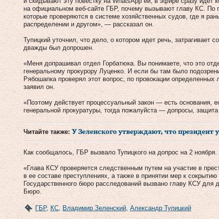
и скидывают эту повестку на WhatsApp ей, в эфире сразу идет 
на официальном веб-сайте ГБР, почему вызывают главу КС. По п
которые проверяются в системе хозяйственных судов, где я ран
распределении и другом», — рассказал он.
Тупицкий уточнил, что дело, о котором идет речь, затрагивает с
дважды был допрошен.
«Меня допрашивал отдел Горбатюка. Вы понимаете, что это отд
генеральному прокурору Луценко. И если бы там было подозрени
Рябошапка проверял этот вопрос, по провокации определенных 
заявил он.
«Поэтому действует процессуальный закон — есть основания, е
генеральной прокуратуры, тогда пожалуйста — допросы, защита
Читайте также:
У Зеленского утверждают, что президент у
Как сообщалось, ГБР вызвало Тупицкого на допрос на 2 ноября.
«Глава КСУ проверяется следственным путем на участие в прес
в ее составе преступлениях, а также в принятии мер к сокрыти
Государственного бюро расследований вызвано главу КСУ для до
Бюро.
ГБР
,
КС
,
Владимир Зеленский
,
Александр Тупицкий