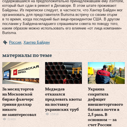
содержавшаяся на предположительно принадлежавшем ему лэптопе,
который был сдан в ремонт в Делавэре. В этом штате проживают
Байдены. Из переписки следует, в частности, что Хантер Байден мог
организовать для представителя Burisma встречу со своим отцом
в то время, когда последний был вице-президентом США. В другом
послании у Байдена-младшего спрашивали совета по поводу того,
каким образом можно использовать его влияние «от лица компании»
Burisma.
Россия
,
Хантер Байден
материалы по теме
За месяц торгов
Медведев
Украина
на Московской
отказался
сократила
бирже фьючерс
продлевать квоты
дефицит
гривня-доллар
на поставку
внешнеторгового
никого
украинских труб
баланса почти в
15919
не заинтересовал
2,5 раза. В
21900
основном — за
счет России