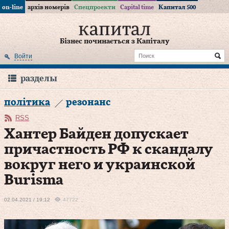
on-line
архів номерів
Спецпроекти
Capital time
Капитал 500
Бізнес починається з Капіталу
Войти
разделы
політика
резонанс
RSS
Хантер Байден допускает
причастность РФ к скандалу
вокруг него и украинской
Burisma
02.04.2021 / 19:12
47722