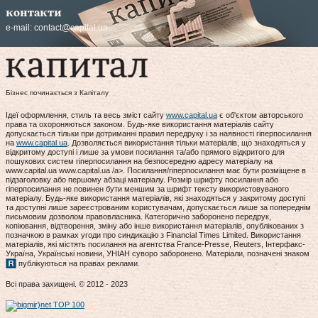
контакти
e-mail:
contact@capital.ua
Бізнес починається з Капіталу
Ідеї оформлення, стиль та весь зміст сайту
www.capital.ua
є об'єктом авторського
права та охороняються законом. Будь-яке використання матеріалів сайту
допускається тільки при дотриманні правил передруку і за наявності гіперпосилання
на
www.capital.ua
. Дозволяється використання тільки матеріалів, що знаходяться у
відкритому доступі і лише за умови посилання та/або прямого відкритого для
пошукових систем гіперпосилання на безпосередню адресу матеріалу на
www.capital.ua www.capital.ua /a>. Посилання/гіперпосилання має бути розміщене в
підзаголовку або першому абзаці матеріалу. Розмір шрифту посилання або
гіперпосилання не повинен бути меншим за шрифт тексту використовуваного
матеріалу. Будь-яке використання матеріалів, які знаходяться у закритому доступі
та доступні лише зареєстрованим користувачам, допускається лише за попереднім
письмовим дозволом правовласника. Категорично заборонено передрук,
копіювання, відтворення, зміну або інше використання матеріалів, опублікованих з
позначкою в рамках угоди про синдикацію з Financial Times Limited. Використання
матеріалів, які містять посилання на агентства France-Presse, Reuters, Інтерфакс-
Україна, Українські новини, УНІАН суворо заборонено. Матеріали, позначені знаком
публікуються на правах реклами.
Всі права захищені. © 2012 - 2023