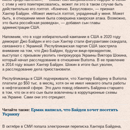
с этим у него поинтересовались, может ли это в таком случае быть
действительно его лэптоп. «Конечно. Безусловно», — признал
Хантер Байден. «Может иметься лэптоп, украденный у меня. Может
быть, в отношении меня была совершена хакерская атака. Возможно,
это была российская разведка», — добавил сын главы
администрации США.
Напомним, что в ходе избирательной кампании в США в 2020 году
демократ Джо Байден и его сын Хантер стали фигурантами скандала,
связанного с Украиной. Республиканская партия США заостряла
внимание на том, что Джо Байден, будучи вице-президентом,
выступал с призывом уволить генпрокурора Украины Виктора Шокина,
который начал расследование в отношении Burisma. В ее правление
в 2014 году вошел Хантер Байден. Шокин в итоге был уволен,
а расследование дела приостановили.
Республиканцы в США подчеркивали, что Хантеру Байдену в Burisma
платили до $50 тыс. в месяц, хотя он не имел никакого опыта работы
в нефтегазовой сфере. Это дало повод обвинять Байдена-старшего
в том, что он и его сын были вовлечены в коррупционные схемы
на Украине. Сами они это отрицают.
Читайте также:
Ермак написал, что Байден хочет посетить
Украину
В октябре в СМИ попала электронная переписка Хантера Байдена,