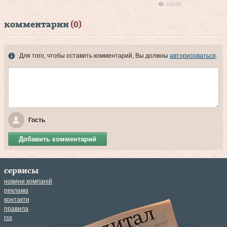
42070
комментарии
(0)
Для того, чтобы оставить комментарий, Вы должны
авторизоваться
.
Гость
Добавить комментарий
сервисы
новини компаній
реклама
контакти
правила
rss