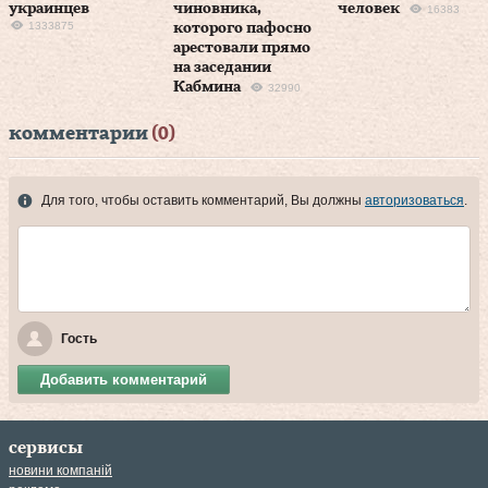
украинцев
чиновника,
человек
16383
1333875
которого пафосно
арестовали прямо
на заседании
Кабмина
32990
комментарии
(0)
Для того, чтобы оставить комментарий, Вы должны
авторизоваться
.
Гость
Добавить комментарий
сервисы
новини компаній