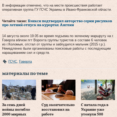
В информации отмечено, что на месте происшествия работает
оперативная группа ГУ ГСЧС Украины в Ивано-Франковской области.
Читайте также:
Бэнкси подтвердил авторство серии рисунков
про летний отпуск на курортах Англии
14 августа около 19.05 во время подъема по зеленому маршруту на г.
Говерла вблизи пгт Ворохта группы туристов в составе 6 человек
из г.Коломыя, отстал от группы и заблудился мальчик (2015 г.р.).
Немедленно были организованы поисковые работы с последующим
наращиванием сил и средств.
ГСЧС
,
Говерла
материалы по теме
За семь дней
Суд окончательно
С начала года в
войны погибло
восстановил на
Украине уже
2000 мирных
работе
утонули 500