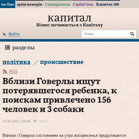
on-line
архів номерів
Спецпроекти
Capital time
Капитал 500
Бізнес починається з Капіталу
Войти
разделы
політика
происшествие
RSS
Вблизи Говерлы ищут
потерявшегося ребенка, к
поискам привлечено 156
человек и 3 собаки
15.08.2021 / 08:56
19934
Вблизи г.Говерла состоянием на утро воскресенья продолжается