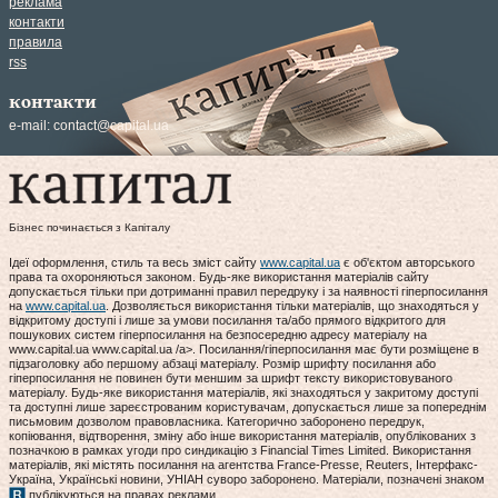
реклама
контакти
правила
rss
контакти
e-mail:
contact@capital.ua
Бізнес починається з Капіталу
Ідеї оформлення, стиль та весь зміст сайту
www.capital.ua
є об'єктом авторського
права та охороняються законом. Будь-яке використання матеріалів сайту
допускається тільки при дотриманні правил передруку і за наявності гіперпосилання
на
www.capital.ua
. Дозволяється використання тільки матеріалів, що знаходяться у
відкритому доступі і лише за умови посилання та/або прямого відкритого для
пошукових систем гіперпосилання на безпосередню адресу матеріалу на
www.capital.ua www.capital.ua /a>. Посилання/гіперпосилання має бути розміщене в
підзаголовку або першому абзаці матеріалу. Розмір шрифту посилання або
гіперпосилання не повинен бути меншим за шрифт тексту використовуваного
матеріалу. Будь-яке використання матеріалів, які знаходяться у закритому доступі
та доступні лише зареєстрованим користувачам, допускається лише за попереднім
письмовим дозволом правовласника. Категорично заборонено передрук,
копіювання, відтворення, зміну або інше використання матеріалів, опублікованих з
позначкою в рамках угоди про синдикацію з Financial Times Limited. Використання
матеріалів, які містять посилання на агентства France-Presse, Reuters, Інтерфакс-
Україна, Українські новини, УНІАН суворо заборонено. Матеріали, позначені знаком
публікуються на правах реклами.