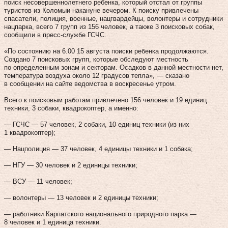
поиск несовершеннолетнего ребенка, который отстал от группы
туристов из Коломыи накануне вечером. К поиску привлечены
спасатели, полиция, военные, нацгвардейцы, волонтеры и сотрудники
нацпарка, всего 7 групп из 156 человек, а также 3 поисковых собак,
сообщили в пресс-службе ГСЧС.
«По состоянию на 6.00 15 августа поиски ребенка продолжаются.
Создано 7 поисковых групп, которые обследуют местность
по определенным зонам и секторам. Осадков в данной местности нет,
температура воздуха около 12 градусов тепла», — сказано
в сообщении на сайте ведомства в воскресенье утром.
Всего к поисковым работам привлечено 156 человек и 19 единиц
техники, 3 собаки, квадрокоптер, а именно:
— ГСЧС — 57 человек, 2 собаки, 10 единиц техники (из них
1 квадрокоптер);
— Нацполиция — 37 человек, 4 единицы техники и 1 собака;
— НГУ — 30 человек и 2 единицы техники;
— ВСУ — 11 человек;
— волонтеры — 13 человек и 2 единицы техники;
— работники Карпатского национального природного парка —
8 человек и 1 единица техники.