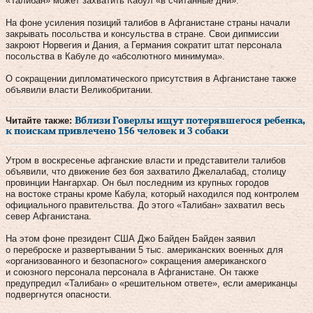
«Талибан» может захватить Кабул «в считанные дни».
На фоне усиления позиций талибов в Афганистане страны начали
закрывать посольства и консульства в стране. Свои дипмиссии
закроют Норвегия и Дания, а Германия сократит штат персонала
посольства в Кабуле до «абсолютного минимума».
О сокращении дипломатического присутствия в Афганистане также
объявили власти Великобритании.
Читайте также:
Вблизи Говерлы ищут потерявшегося ребенка,
к поискам привлечено 156 человек и 3 собаки
Утром в воскресенье афганские власти и представители талибов
объявили, что движение без боя захватило Джелалабад, столицу
провинции Нангархар. Он был последним из крупных городов
на востоке страны кроме Кабула, который находился под контролем
официального правительства. До этого «Талибан» захватил весь
север Афганистана.
На этом фоне президент США Джо Байден Байден заявил
о переброске и развертывании 5 тыс. американских военных для
«организованного и безопасного» сокращения американского
и союзного персонала персонала в Афганистане. Он также
предупредил «Талибан» о «решительном ответе», если американцы
подвергнутся опасности.