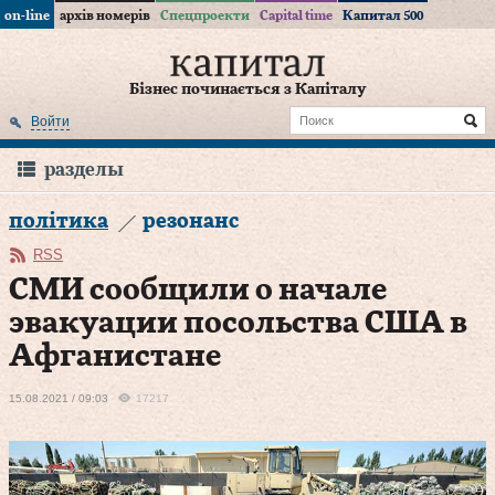
on-line
архів номерів
Спецпроекти
Capital time
Капитал 500
Бізнес починається з Капіталу
Войти
разделы
політика
резонанс
RSS
СМИ сообщили о начале
эвакуации посольства США в
Афганистане
15.08.2021 / 09:03
17217