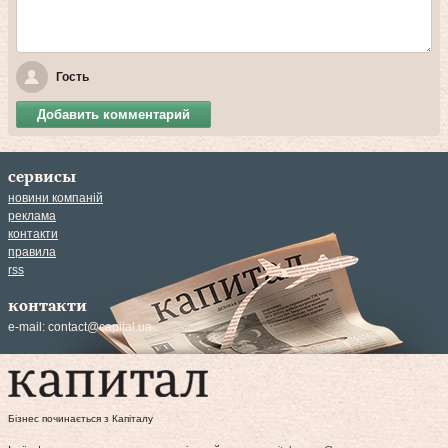
Гость
Добавить комментарий
сервисы
новини компаній
реклама
контакти
правила
rss
контакти
e-mail:
contact@capital.ua
Бізнес починається з Капіталу