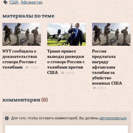
США
,
Афганистан
материалы по теме
NYT сообщила о
Трамп привел
Россия
доказательствах
выводы разведки
предлагала
сговора России с
о сговоре России с
награду
талибами
талибами против
афганским
12322
США
талибам за
13148
убийство
военных США
11616
комментарии
(0)
Для того, чтобы оставить комментарий, Вы должны
авторизоваться
.