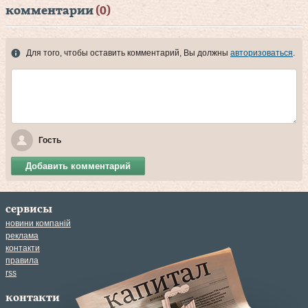
комментарии
(0)
Для того, чтобы оставить комментарий, Вы должны
авторизоваться
.
Гость
Добавить комментарий
сервисы
новини компаній
реклама
контакти
правила
rss
контакти