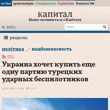
on-line
архів номерів
Спецпроекти
Capital time
Капитал 500
Бізнес починається з Капіталу
Войти
разделы
політика
нацбезопасность
RSS
Украина хочет купить еще
одну партию турецких
ударных беспилотников
03.02.2022 / 10:42
34003