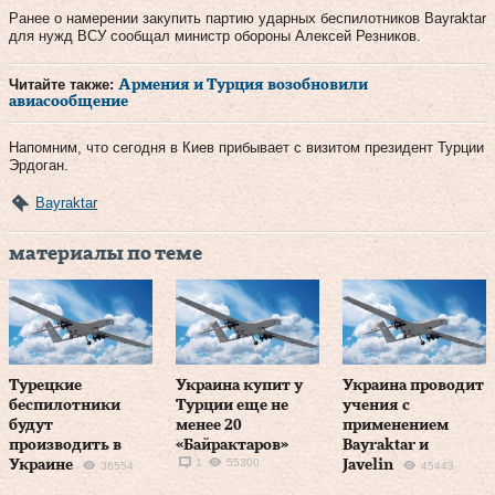
Ранее о намерении закупить партию ударных беспилотников Bayraktar
для нужд ВСУ сообщал министр обороны Алексей Резников.
Читайте также:
Армения и Турция возобновили
авиасообщение
Напомним, что сегодня в Киев прибывает с визитом президент Турции
Эрдоган.
Bayraktar
материалы по теме
Турецкие
Украина купит у
Украина проводит
беспилотники
Турции еще не
учения с
будут
менее 20
применением
производить в
«Байрактаров»
Bayraktar и
1
55300
Украине
Javelin
36554
45443