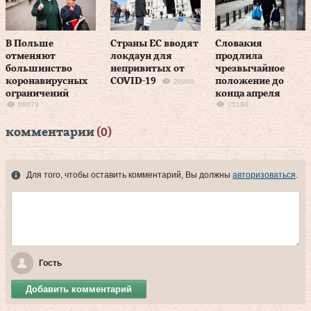
В Польше
Страны ЕС вводят
Словакия
отменяют
локдаун для
продлила
большинство
непривитых от
чрезвычайное
коронавирусных
COVID-19
положение до
28980
ограничений
конца апреля
88679
25196
комментарии
(0)
Для того, чтобы оставить комментарий, Вы должны
авторизоваться
.
Гость
Добавить комментарий