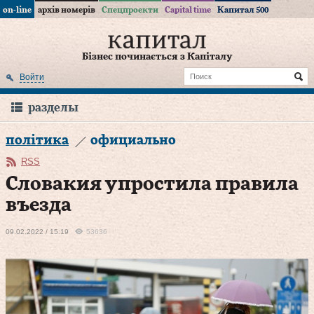
on-line
архів номерів
Спецпроекти
Capital time
Капитал 500
Бізнес починається з Капіталу
Войти
разделы
політика
официально
RSS
Словакия упростила правила
въезда
09.02.2022 / 15:19
53636