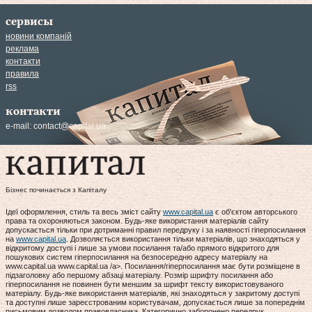
сервисы
новини компаній
реклама
контакти
правила
rss
контакти
e-mail:
contact@capital.ua
Бізнес починається з Капіталу
Ідеї оформлення, стиль та весь зміст сайту
www.capital.ua
є об'єктом авторського
права та охороняються законом. Будь-яке використання матеріалів сайту
допускається тільки при дотриманні правил передруку і за наявності гіперпосилання
на
www.capital.ua
. Дозволяється використання тільки матеріалів, що знаходяться у
відкритому доступі і лише за умови посилання та/або прямого відкритого для
пошукових систем гіперпосилання на безпосередню адресу матеріалу на
www.capital.ua www.capital.ua /a>. Посилання/гіперпосилання має бути розміщене в
підзаголовку або першому абзаці матеріалу. Розмір шрифту посилання або
гіперпосилання не повинен бути меншим за шрифт тексту використовуваного
матеріалу. Будь-яке використання матеріалів, які знаходяться у закритому доступі
та доступні лише зареєстрованим користувачам, допускається лише за попереднім
письмовим дозволом правовласника. Категорично заборонено передрук,