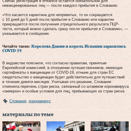
Сейчас регистрация в eHranice остается обязательной для
невакцинированных лиц — после каждого прибытия в Словакию.
«Что касается карантина для непривитых, то он сокращается
с 10 дней до 5 дней после прибытия в Словакию или карантин
прекращается после получения отрицательного результата ПЦР-
теста, который можно сделать сразу после прибытия в Словакию», —
указывается в сообщении.
Читайте также:
Королева Дании и король Испании заразились
COVID-19
В ведомстве пояснили, что согласно правилам, принятым
Европейской комиссией, в отношении путешественников, имеющих
сертификаты о вакцинации от COVID-19, отныне для стран ЕС
свидетельство о вакцинации будет действительно для путешествий
в течение девяти месяцев. Учитывая это решение, Словакия
отменила перечень стран риска, связанный со штаммом коронавируса
«омикрон» и особые условия для лиц, прибывающих из стран риска.
Словакия
,
коронавирус
материалы по теме