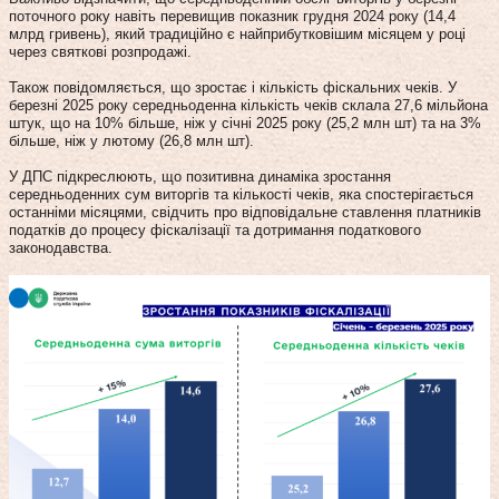
поточного року навіть перевищив показник грудня 2024 року (14,4
млрд гривень), який традиційно є найприбутковішим місяцем у році
через святкові розпродажі.
Також повідомляється, що зростає і кількість фіскальних чеків. У
березні 2025 року середньоденна кількість чеків склала 27,6 мільйона
штук, що на 10% більше, ніж у січні 2025 року (25,2 млн шт) та на 3%
більше, ніж у лютому (26,8 млн шт).
У ДПС підкреслюють, що позитивна динаміка зростання
середньоденних сум виторгів та кількості чеків, яка спостерігається
останніми місяцями, свідчить про відповідальне ставлення платників
податків до процесу фіскалізації та дотримання податкового
законодавства.