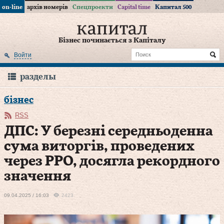
on-line
архів номерів
Спецпроекти
Capital time
Капитал 500
Бізнес починається з Капіталу
Войти
разделы
бізнес
RSS
ДПС: У березні середньоденна
сума виторгів, проведених
через РРО, досягла рекордного
значення
09.04.2025 / 16:03
2423