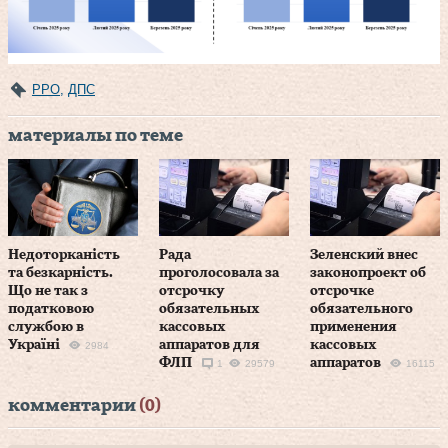
РРО
,
ДПС
материалы по теме
Недоторканість
Рада
Зеленский внес
та безкарність.
проголосовала за
законопроект об
Що не так з
отсрочку
отсрочке
податковою
обязательных
обязательного
службою в
кассовых
применения
Україні
аппаратов для
кассовых
2984
ФЛП
аппаратов
1
29579
16115
комментарии
(0)