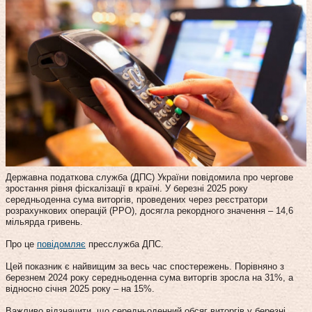
Державна податкова служба (ДПС) України повідомила про чергове
зростання рівня фіскалізації в країні. У березні 2025 року
середньоденна сума виторгів, проведених через реєстратори
розрахункових операцій (РРО), досягла рекордного значення – 14,6
мільярда гривень.
Про це
повідомляє
пресслужба ДПС.
Цей показник є найвищим за весь час спостережень. Порівняно з
березнем 2024 року середньоденна сума виторгів зросла на 31%, а
відносно січня 2025 року – на 15%.
Важливо відзначити, що середньоденний обсяг виторгів у березні