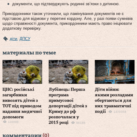
документи, що підтверджують родинні зв’язки з дитиною.
Прикордонники також уточнили, що ламінування документів не є
підставою для відмови у перетині кордону. Але, у разі появи сумнівів
щодо справжності документа, прикордонники мають право ініціювати
додаткову перевірку.
діти
,
ДПСУ
материалы по теме
ЦНС: російські
Лубінець: Перша
Діти війни:
загарбники
програма
якими розладами
вивозять дітей з
примусової
обертаються для
ТОТ під приводом
депортації дітей з
них травматичні
надання медичної
Криму до рф
події
1470358
допомоги
розпочалася у
110098
2015 році
86188
комментарии
(0)