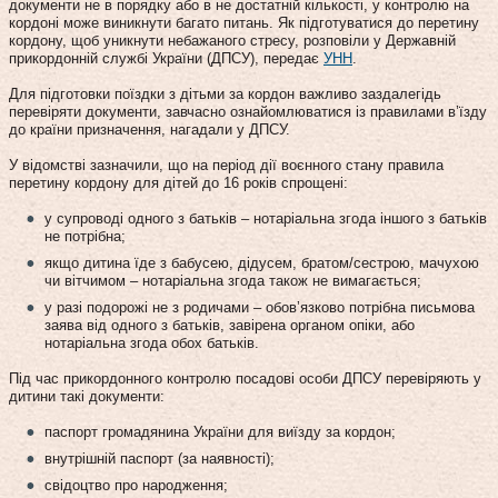
документи не в порядку або в не достатній кількості, у контролю на
кордоні може виникнути багато питань. Як підготуватися до перетину
кордону, щоб уникнути небажаного стресу, розповіли у Державній
прикордонній службі України (ДПСУ), передає
УНН
.
Для підготовки поїздки з дітьми за кордон важливо заздалегідь
перевіряти документи, завчасно ознайомлюватися із правилами в’їзду
до країни призначення, нагадали у ДПСУ.
У відомстві зазначили, що на період дії воєнного стану правила
перетину кордону для дітей до 16 років спрощені:
у супроводі одного з батьків – нотаріальна згода іншого з батьків
не потрібна;
якщо дитина їде з бабусею, дідусем, братом/сестрою, мачухою
чи вітчимом – нотаріальна згода також не вимагається;
у разі подорожі не з родичами – обовʼязково потрібна письмова
заява від одного з батьків, завірена органом опіки, або
нотаріальна згода обох батьків.
Під час прикордонного контролю посадові особи ДПСУ перевіряють у
дитини такі документи:
паспорт громадянина України для виїзду за кордон;
внутрішній паспорт (за наявності);
свідоцтво про народження;