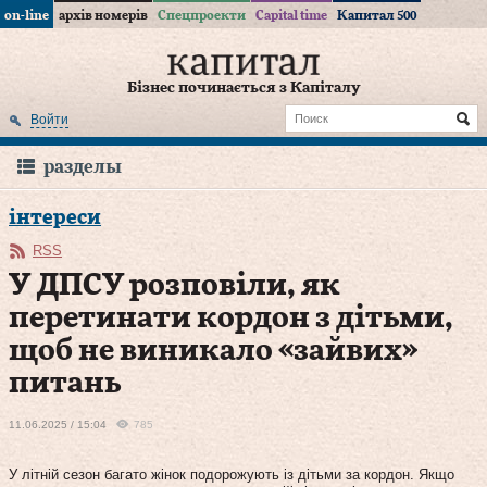
on-line
архів номерів
Спецпроекти
Capital time
Капитал 500
Бізнес починається з Капіталу
Войти
разделы
інтереси
RSS
У ДПСУ розповіли, як
перетинати кордон з дітьми,
щоб не виникало «зайвих»
питань
11.06.2025 / 15:04
785
У літній сезон багато жінок подорожують із дітьми за кордон. Якщо