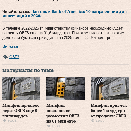
Читайте также:
Barrons и Bank of America: 10 направлений для
инвестиций в 2020е
В течение 2022-2025 гг. Министерству финансов необходимо будет
погасить ОВГЗ еще на 91,6 млрд. грн. При этом пик выплат по этим
долговым бумагам приходится на 2025 год — 33,9 млрд. грн.
Источник
ОВГЗ
материалы по теме
Минфин привлек
Минфин
Минфин привлек
через ОВГЗ еще 8
внепланово
более 1 млрд грн
миллиардов
разместил ОВГЗ
от продажи ОВГЗ
26503
11450
на 61 млн евро
12101