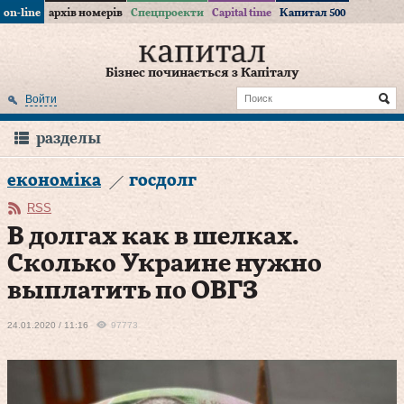
on-line
архів номерів
Спецпроекти
Capital time
Капитал 500
Бізнес починається з Капіталу
Войти
разделы
економіка
госдолг
RSS
В долгах как в шелках.
Сколько Украине нужно
выплатить по ОВГЗ
24.01.2020 / 11:16
97773