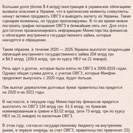
Большая доля (более $ 4 млрд) иностранцев в украинских облигациям
вызвала опасения в Украине, что в критические моменты спекулянты
начнут активно продавать ОВГЗ и выводить валюту из Украины. Такие
сценарии возможны, но трудно прогнозируемы. В то же время можно
построить график погашения ОВГЗ в ближайшие пять лет. Для этого
достаточно проанализировать информацию Министерства финансов
о облигациях внутреннего государственного займа, которые
находятся в обращении.
Таким образом, в течение 2020 — 2025 Украина выплатит владельцам
облигаций внутреннего государственного займа 204 млрд грн
и $4,5 млрд. (109,6 млрд. грн по курсу НБУ на 21 января).
Речь идет о долгах, которые были взяты по ОВГЗ в 2009-2019 годах.
Однако общая сумма долга, с учетом ОВГЗ, которые Минфин
продолжит выпускать с 2020 года, будет больше.
Пик выплат держателям долговых бумаг правительства придется
на 2020 и на 2021 годы.
В частности, в текущем году Министерству финансов придется
выплатить по ОВГЗ 134 млрд грн: 61,6 млрд. по бумагам
номинированным в гривне и $3,02 млрд. (или 73 млрд. грн по курсу
НБУ на 21 января) по валютным ОВГЗ.
В этом году, согласно государственному бюджету на внутреннем
рынке, в первую очередь за счет ОВГЗ, правительство привлечет 231