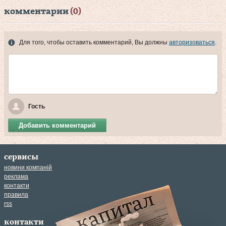
комментарии
(0)
Для того, чтобы оставить комментарий, Вы должны
авторизоваться
.
Гость
Добавить комментарий
сервисы
новини компаній
реклама
контакти
правила
rss
контакти