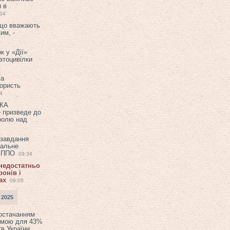
и в
:04
 що вважають
им, -
к у «Дії»
втоцивілки
ла
користь
4
ЕКА
е призведе до
ролю над
 завдання
еальне
в ППО
09:34
 недостатньо
онів і
ах
09:05
 2025
постачанням
емою для 43%
в України