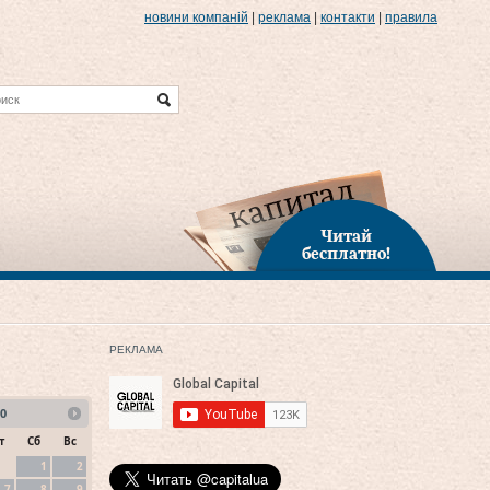
новини компаній
|
реклама
|
контакти
|
правила
Читай
бесплатно!
РЕКЛАМА
0
т
Сб
Вс
1
2
7
8
9