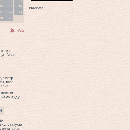
14
15
16
РЕКЛАМА
21
22
23
28
29
RSS
птом в
щик Ncase
 діаметр
ти, щоб
20:42
 нельзя
шнему виду
26
ак
вку, статусы
рутины
13:15