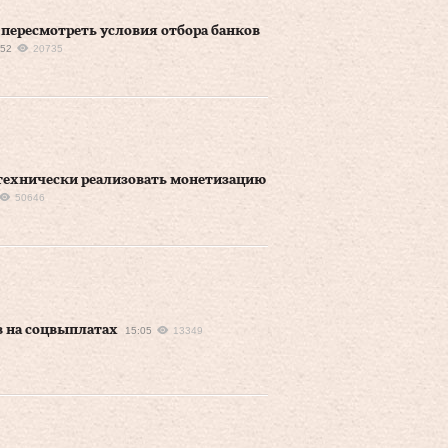
ересмотреть условия отбора банков
:52
20735
технически реализовать монетизацию
50646
 на соцвыплатах
15:05
13349