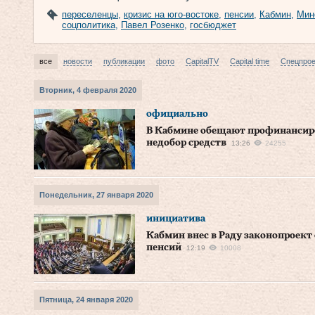
переселенцы
,
кризис на юго-востоке
,
пенсии
,
Кабмин
,
Мин
соцполитика
,
Павел Розенко
,
госбюджет
все
новости
публикации
фото
CapitalTV
Capital time
Спецпро
Вторник, 4 февраля 2020
официально
В Кабмине обещают профинансир
недобор средств
13:26
24255
Понедельник, 27 января 2020
инициатива
Кабмин внес в Раду законопроект
пенсий
12:19
10008
Пятница, 24 января 2020