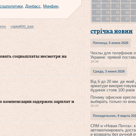
10
11
12
13
соцполитики
,
Донбасс
,
Минфин
,
17
18
19
20
24
25
26
27
екты
capital500_type
стрічка новин
Пятница, 5 июня 2026
Чехлы для телефонов о
овать соцвыплаты несмотря на
Украине: прямой постав
19:36
Среда, 3 июня 2026
Від 6 до 20 мм: де який
арматури використовува
будинок стояв 100 років
Почему офисное кресло
выбирать только по вне
 о компенсации задержек зарплат и
20:25
Понедельник, 9 марта 20
CRM и «Новая Почта»: к
автоматизировать доста
и возвраты без ручной 