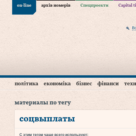
on-line
архів номерів
Спецпроекти
Capital 
В
політика
економіка
бізнес
фінанси
техн
материалы по тегу
соцвыплаты
С этим тегом чаще всего используют: