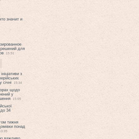
это значит и
изированное
 решений для
ов
15:51
ініціативи з
лерійських
 січні
15:34
ворах щодо
нений у
ішення
15:05
ійської
 до 34
гом тижня
домівки понад
13:35
но важливо