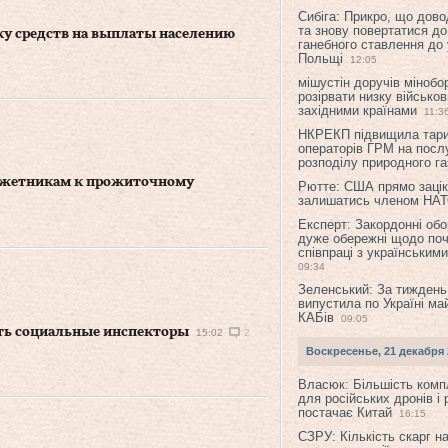
Сибіга: Прикро, що дово
та знову повертатися до
ку средств на выплаты населению
ганебного ставлення до 
Польщі
12:05
мішустін доручів міноб
розірвати низку військов
західними країнами
11:3
НКРЕКП підвищила тар
операторів ГРМ на послу
розподілу природного га
джетникам к прожиточному
Рютте: США прямо зацік
залишатись членом НА
Експерт: Закордонні обо
дуже обережні щодо поч
співпраці з українським
09:34
Зеленський: За тиждень
випустила по Україні ма
КАБів
09:05
ять социальные инспекторы
15:02
2
Воскресенье, 21 декабря 
Власюк: Більшість ком
для російських дронів і 
постачає Китай
16:15
СЗРУ: Кількість скарг н