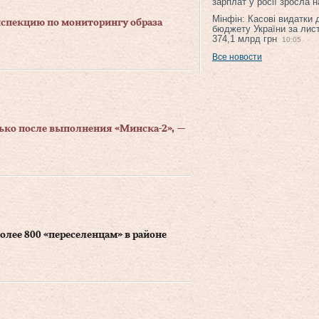
зарплат у росії зросла 
Мінфін: Касові видатки
нспекцию по мониторингу образа
бюджету України за лис
374,1 млрд грн
10:05
Все новости
ько после выполнения «Минска-2», —
лее 800 «переселенцам» в районе