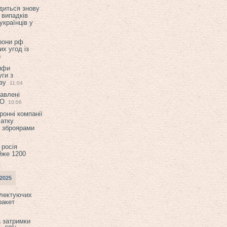
диться знову
 випадків
українців у
орони рф
их угод із
6
ифи
ги з
зу
11:04
авлені
ТО
10:06
ронні компанії
атку
и зброярами
 росія
йже 1200
2025
плектуючих
ракет
а затримки