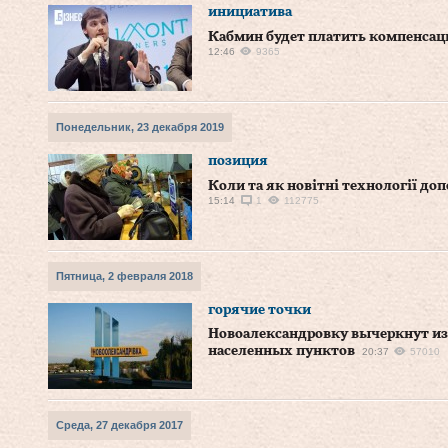
инициатива
Кабмин будет платить компенсаци
12:46
9365
Понедельник, 23 декабря 2019
позиция
Коли та як новітні технології д
15:14
1
112775
Пятница, 2 февраля 2018
горячие точки
Новоалександровку вычеркнут из
населенных пунктов
20:37
57010
Среда, 27 декабря 2017