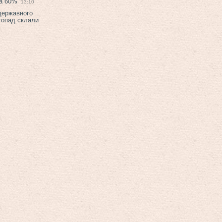
на 60%
13:10
 державного
топад склали