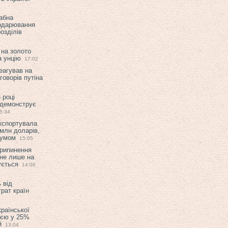
абна
подарювання
озділів
 на золото
а унцію
17:02
еагував на
оворів путіна
 році
 демонструє
5:34
експортувала
млн доларів,
мумом
15:05
припинення
 не лише на
ується
14:06
 від
рат країн
країнської
ією у 25%
й
13:04