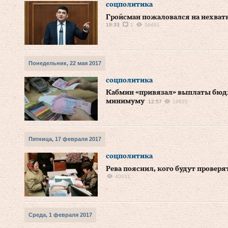
соцполитика
Гройсман пожаловался на нехват
19:33
1
26461
Понедельник, 22 мая 2017
соцполитика
Кабмин «привязал» выплаты бю
минимуму
12:57
19835
Пятница, 17 февраля 2017
соцполитика
Рева пояснил, кого будут провер
40031
Среда, 1 февраля 2017