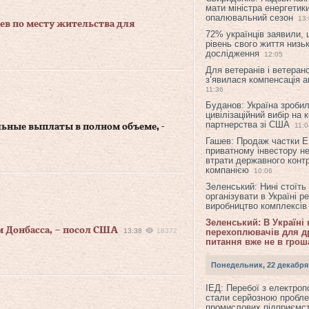
мати міністра енергетик
опалювальний сезон
13
ев по месту жительства для
72% українців заявили,
рівень свого життя низьк
дослідження
12:05
Для ветеранів і ветерано
з’явилася компенсація а
11:36
Буданов: Україна зроби
цивілізаційний вибір на 
партнерства зі США
11:0
ьные выплаты в полном объеме, -
Гашев: Продаж частки 
приватному інвестору н
втрати державного конт
компанією
10:06
Зеленський: Нині стоїть
організувати в Україні р
виробництво комплексі
Зеленський: В Україні
 Донбасса, – посол США
13:38
18372
перехоплювачів для др
питання вже не в грош
Понедельник, 22 декабря
ІЕД: Перебої з електро
стали серйозною пробл
промислових підприємст