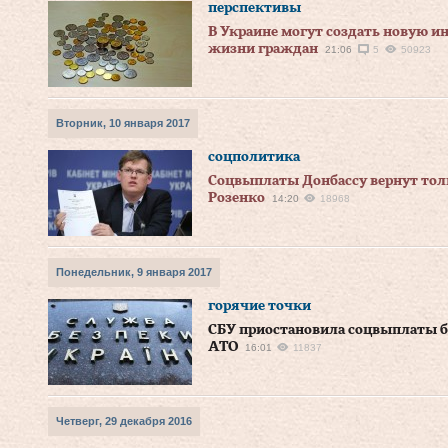
перспективы
В Украине могут создать новую и
жизни граждан
21:06
5
50923
Вторник, 10 января 2017
соцполитика
Соцвыплаты Донбассу вернут тол
Розенко
14:20
18968
Понедельник, 9 января 2017
горячие точки
СБУ приостановила соцвыплаты бо
АТО
16:01
11837
Четверг, 29 декабря 2016