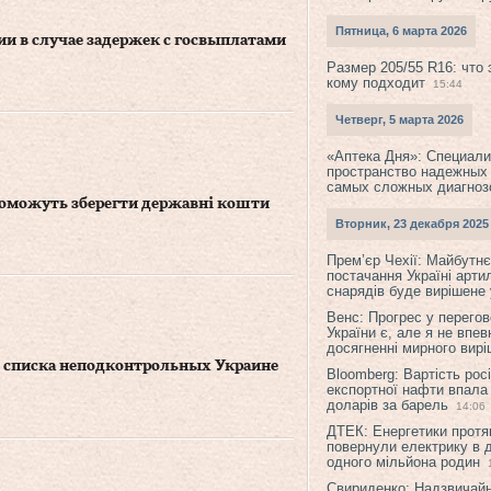
Пятница, 6 марта 2026
и в случае задержек с госвыплатами
Размер 205/55 R16: что 
кому подходит
15:44
Четверг, 5 марта 2026
«Аптека Дня»: Специал
пространство надежных
самых сложных диагноз
опоможуть зберегти державні кошти
Вторник, 23 декабря 2025
Прем’єр Чехії: Майбутнє 
постачання Україні арти
снарядів буде вирішене у
Венс: Прогрес у перего
України є, але я не впев
досягненні мирного вир
 списка неподконтрольных Украине
Bloomberg: Вартість рос
експортної нафти впала
доларів за барель
14:06
ДТЕК: Енергетики протя
повернули електрику в 
одного мільйона родин
Свириденко: Надзвичай