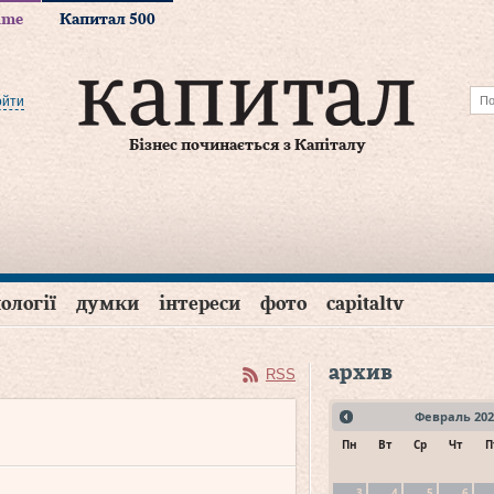
time
Капитал 500
ойти
Бізнес починається з Капіталу
ології
думки
інтереси
фото
capitaltv
архив
RSS
Февраль
202
Пн
Вт
Ср
Чт
П
3
4
5
6