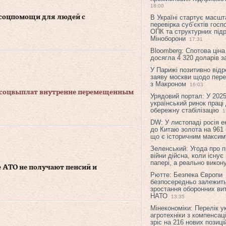
18:00
 соцпомощи для людей с
В Україні стартує масшт
перевірка суб’єктів гос
ОПК та структурних підр
Міноборони
17:31
Bloomberg: Спотова ціна
досягла 4 320 доларів з
У Парижі позитивно відр
заяву москви щодо перег
з Макроном
16:03
 соцвыплат внутренне перемещенным
Урядовий портал: У 2025
український ринок праці
обережну стабілізацію
1
DW: У листопаді росія 
до Китаю золота на 961 
що є історичним макси
Зеленський: Угода про 
війни дійсна, коли існує
папері, а реально викон
е АТО не получают пенсий и
Рютте: Безпека Європи
безпосередньо залежить
зростання оборонних вит
НАТО
13:35
Мінекономіки: Перелік у
агротехніки з компенсац
зріс на 216 нових позиці