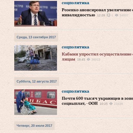
соцполитика
Розенко анонсировал увеличение
инвалидностью
12:28
1
34607
Среда, 13 сентября 2017
соцполитика
Кабмин упростил осуществление
лицам
18:45
36015
Суббота, 12 августа 2017
соцполитика
Почти 600 тысяч украинцев в зон
соцвыплат, - ООН
10:25
23338
Четверг, 20 июля 2017