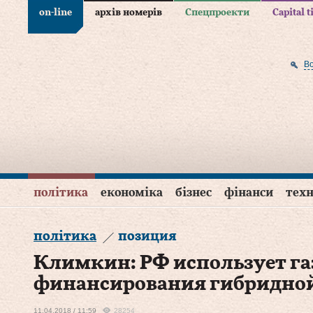
on-line
архів номерів
Спецпроекти
Capital 
В
політика
економіка
бізнес
фінанси
техн
політика
позиция
Климкин: РФ использует га
финансирования гибридно
11.04.2018 / 11:59
28254