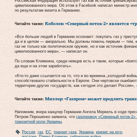
Российская Федерация использует газ как источник финансиров
цивилизованного мира. Об этом в Facebook написал министр ин
по результатам визита в Германию.
Читайте также:
Коболев: «Северный поток-2» является «т
«Все больше людей в Германии осознают: покупать газ у престу
да и в целом — аморально. Мы должны помочь первым — тем, кт
газ не только как политическое оружие, но и как источник фина
цивилизованного мира», — написал он.
По словам Климкина, среди немцев есть и такие, которые «боятс
да еще и на этом заработать».
«Кто-то даже ссылается на то, что и во времена „холодной войны
способствовало стабильности в Европе. Они чертовски ошибают
территории других государств, как сегодня это делает Россия»,
Читайте также:
Миллер: «Газпром» может продлить транзи
Напомним, вчера канцлер Германии Ангела Меркель в ходе прес
Петром Порошенко заявила, что
газопровод «Северный поток-2»
транзитной роли Украины
.
Россия
,
газ
,
ЕС
,
транзит газа
,
Украина
,
кризис на юго-
востоке
,
Павел Климкин
,
гибридная война