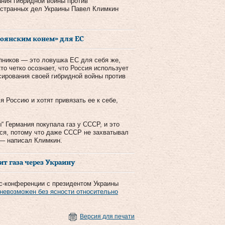
ания гибридной войны против
остранных дел Украины Павел Климкин
роянским конем» для ЕС
пников — это ловушка ЕС для себя же,
о четко осознает, что Россия использует
нсирования своей гибридной войны против
я Россию и хотят привязать ее к себе,
“ Германия покупала газ у СССР, и это
ся, потому что даже СССР не захватывал
 — написал Климкин.
т газа через Украину
с-конференции с президентом Украины
 невозможен без ясности относительно
Версия для печати