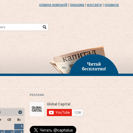
новини компаній
|
реклама
|
контакти
|
правила
Читай
бесплатно!
РЕКЛАМА
8
т
Сб
Вс
1
6
7
8