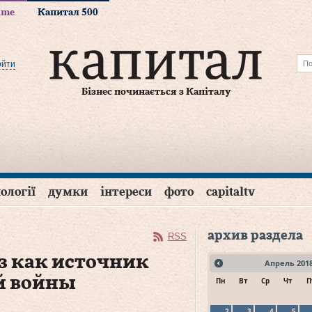
time
Капитал 500
ойти
Бізнес починається з Капіталу
ології
думки
інтереси
фото
capitaltv
архив раздела
RSS
з как источник
Апрель
201
й войны
Пн
Вт
Ср
Чт
П
2
3
4
5