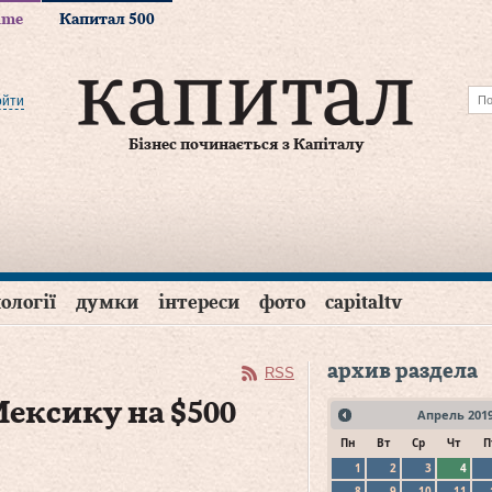
time
Капитал 500
ойти
Бізнес починається з Капіталу
ології
думки
інтереси
фото
capitaltv
архив раздела
RSS
ексику на $500
Апрель
201
Пн
Вт
Ср
Чт
П
1
2
3
4
8
9
10
11