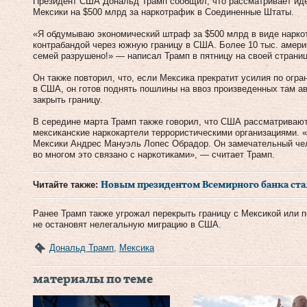
Президент США Дональд Трамп сообщил, что рассматривает ид
Мексики на $500 млрд за наркотрафик в Соединенные Штаты.
«Я обдумываю экономический штраф за $500 млрд в виде наркот
контрабандой через южную границу в США. Более 10 тыс. амери
семей разрушено!» — написал Трамп в пятницу на своей странице 
Он также повторил, что, если Мексика прекратит усилия по огр
в США, он готов поднять пошлины на ввоз произведенных там а
закрыть границу.
В середине марта Трамп также говорил, что США рассматривают
мексиканские наркокартели террористическими организациями. 
Мексики Андрес Мануэль Лопес Обрадор. Он замечательный челов
во многом это связано с наркотиками», — считает Трамп.
Читайте также:
Новым президентом Всемирного банка ста
Ранее Трамп также угрожал перекрыть границу с Мексикой или п
не остановят нелегальную миграцию в США.
Дональд Трамп
,
Мексика
материалы по теме