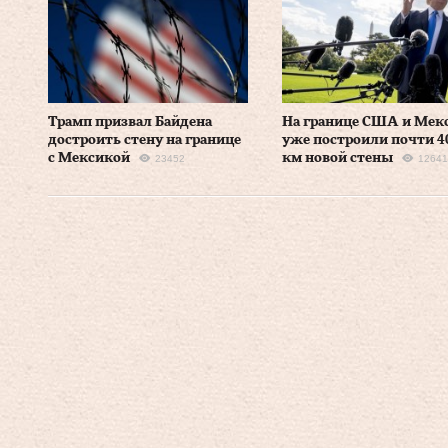
Трамп призвал Байдена
На границе США и Мек
достроить стену на границе
уже построили почти 4
с Мексикой
км новой стены
23452
12641