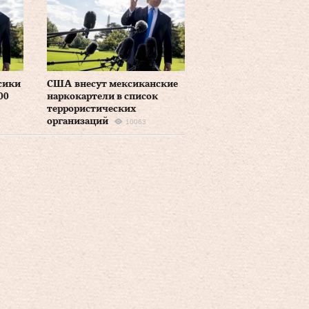
сики
США внесут мексиканские
00
наркокартели в список
террористических
организаций
10063