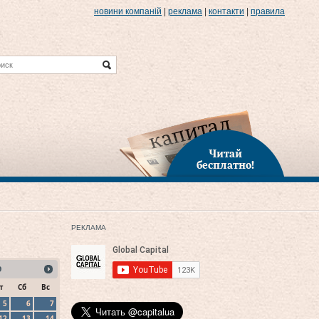
новини компаній
|
реклама
|
контакти
|
правила
Читай
бесплатно!
РЕКЛАМА
9
т
Сб
Вс
5
6
7
12
13
14