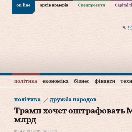
on-line
архів номерів
Спецпроекти
Capital 
В
політика
економіка
бізнес
фінанси
техн
політика
дружба народов
Трамп хочет оштрафовать М
млрд
05.04.2019 / 20:05
19529