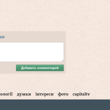
ься
.
Добавить комментарий
ології
думки
інтереси
фото
capitaltv