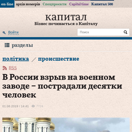
on-line
архів номерів
Спецпроекти
Capital time
Капитал 500
Бізнес починається з Капіталу
Войти
разделы
політика
происшествие
RSS
В России взрыв на военном
заводе – пострадали десятки
человек
01.06.2019 / 14:41
7724