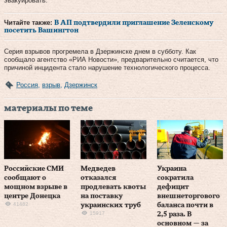
эвакуировать.
Читайте также:
В АП подтвердили приглашение Зеленскому
посетить Вашингтон
Серия взрывов прогремела в Дзержинске днем в субботу. Как
сообщало агентство «РИА Новости», предварительно считается, что
причиной инцидента стало нарушение технологического процесса.
Россия
,
взрыв
,
Дзержинск
материалы по теме
Российские СМИ
Медведев
Украина
сообщают о
отказался
сократила
мощном взрыве в
продлевать квоты
дефицит
центре Донецка
на поставку
внешнеторгового
41482
украинских труб
баланса почти в
15917
2,5 раза. В
основном — за