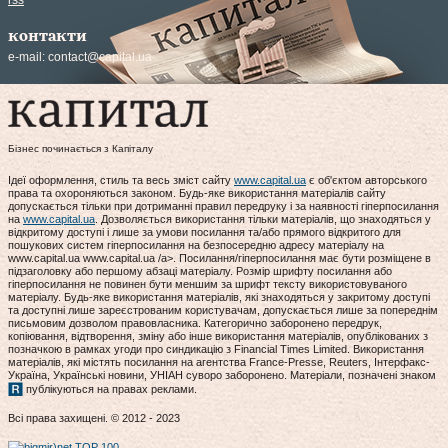
rss
контакти
e-mail:
contact@capital.ua
Бізнес починається з Капіталу
Ідеї оформлення, стиль та весь зміст сайту
www.capital.ua
є об'єктом авторського
права та охороняються законом. Будь-яке використання матеріалів сайту
допускається тільки при дотриманні правил передруку і за наявності гіперпосилання
на
www.capital.ua
. Дозволяється використання тільки матеріалів, що знаходяться у
відкритому доступі і лише за умови посилання та/або прямого відкритого для
пошукових систем гіперпосилання на безпосередню адресу матеріалу на
www.capital.ua www.capital.ua /a>. Посилання/гіперпосилання має бути розміщене в
підзаголовку або першому абзаці матеріалу. Розмір шрифту посилання або
гіперпосилання не повинен бути меншим за шрифт тексту використовуваного
матеріалу. Будь-яке використання матеріалів, які знаходяться у закритому доступі
та доступні лише зареєстрованим користувачам, допускається лише за попереднім
письмовим дозволом правовласника. Категорично заборонено передрук,
копіювання, відтворення, зміну або інше використання матеріалів, опублікованих з
позначкою в рамках угоди про синдикацію з Financial Times Limited. Використання
матеріалів, які містять посилання на агентства France-Presse, Reuters, Інтерфакс-
Україна, Українські новини, УНІАН суворо заборонено. Матеріали, позначені знаком
публікуються на правах реклами.
Всі права захищені. © 2012 - 2023