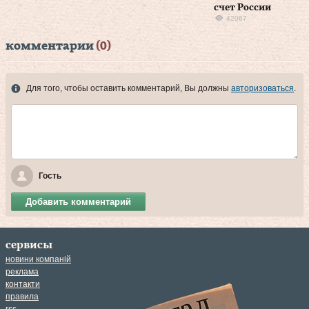
счет России
42067
комментарии
(0)
Для того, чтобы оставить комментарий, Вы должны
авторизоваться
.
Гость
Добавить комментарий
сервисы
новини компаній
реклама
контакти
правила