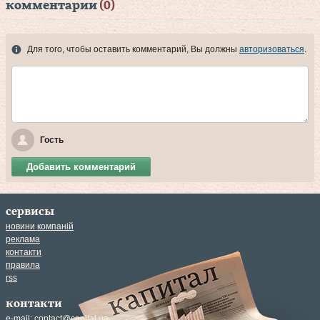
комментарии
(0)
Для того, чтобы оставить комментарий, Вы должны
авторизоваться
.
Гость
Добавить комментарий
сервисы
новини компаній
реклама
контакти
правила
rss
контакти
e-mail:
contact@capital.ua