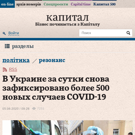
on-line
архів номерів
Спецпроекти
Capital time
Капитал 500
Бізнес починається з Капіталу
Войти
разделы
політика
резонанс
RSS
В Украине за сутки снова
зафиксировано более 500
новых случаев COVID-19
05.06.2020 / 09:28
7253