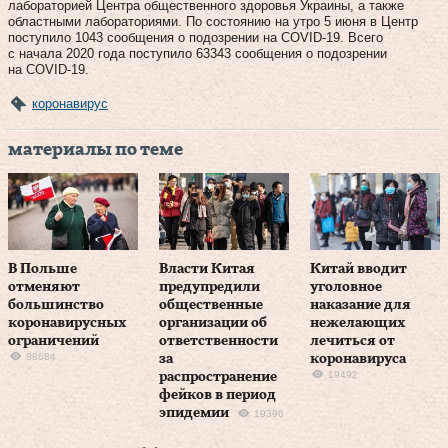
лабораторией Центра общественного здоровья Украины, а также
областными лабораториями. По состоянию на утро 5 июня в Центр
поступило 1043 сообщения о подозрении на COVID-19. Всего
с начала 2020 года поступило 63343 сообщения о подозрении
на COVID-19.
коронавирус
материалы по теме
В Польше
Власти Китая
Китай вводит
отменяют
предупредили
уголовное
большинство
общественные
наказание для
коронавирусных
организации об
нежелающих
ограничений
ответственности
лечиться от
88684
за
коронавируса
19492
распространение
фейков в период
эпидемии
19396