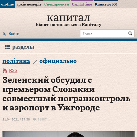
on-line
архів номерів
Спецпроекти
Capital time
Капитал 500
Бізнес починається з Капіталу
Войти
разделы
політика
официально
RSS
Зеленский обсудил с
премьером Словакии
совместный погранконтроль
и аэропорт в Ужгороде
21.04.2021 / 17:58
21887