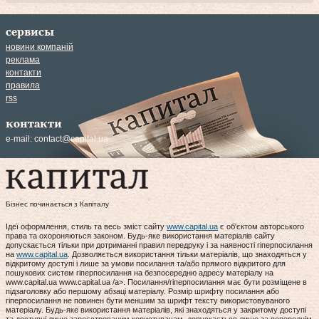
сервисы
новини компаній
реклама
контакти
правила
rss
контакти
e-mail:
contact@capital.ua
Бізнес починається з Капіталу
Ідеї оформлення, стиль та весь зміст сайту
www.capital.ua
є об'єктом авторського
права та охороняються законом. Будь-яке використання матеріалів сайту
допускається тільки при дотриманні правил передруку і за наявності гіперпосилання
на
www.capital.ua
. Дозволяється використання тільки матеріалів, що знаходяться у
відкритому доступі і лише за умови посилання та/або прямого відкритого для
пошукових систем гіперпосилання на безпосередню адресу матеріалу на
www.capital.ua www.capital.ua /a>. Посилання/гіперпосилання має бути розміщене в
підзаголовку або першому абзаці матеріалу. Розмір шрифту посилання або
гіперпосилання не повинен бути меншим за шрифт тексту використовуваного
матеріалу. Будь-яке використання матеріалів, які знаходяться у закритому доступі