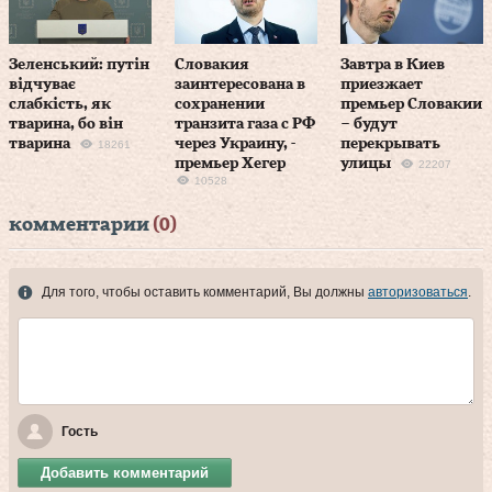
Зеленський: путін
Словакия
Завтра в Киев
відчуває
заинтересована в
приезжает
слабкість, як
сохранении
премьер Словакии
тварина, бо він
транзита газа с РФ
– будут
тварина
через Украину, -
перекрывать
18261
премьер Хегер
улицы
22207
10528
комментарии
(0)
Для того, чтобы оставить комментарий, Вы должны
авторизоваться
.
Гость
Добавить комментарий