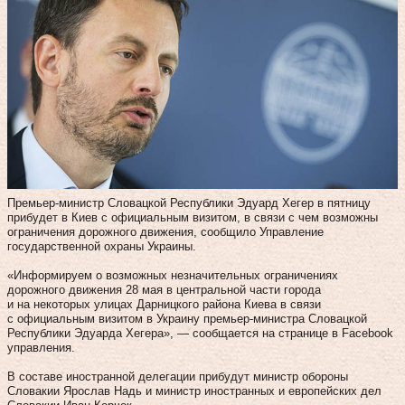
Премьер-министр Словацкой Республики Эдуард Хегер в пятницу
прибудет в Киев с официальным визитом, в связи с чем возможны
ограничения дорожного движения, сообщило Управление
государственной охраны Украины.
«Информируем о возможных незначительных ограничениях
дорожного движения 28 мая в центральной части города
и на некоторых улицах Дарницкого района Киева в связи
с официальным визитом в Украину премьер-министра Словацкой
Республики Эдуарда Хегера», — сообщается на странице в Facebook
управления.
В составе иностранной делегации прибудут министр обороны
Словакии Ярослав Надь и министр иностранных и европейских дел