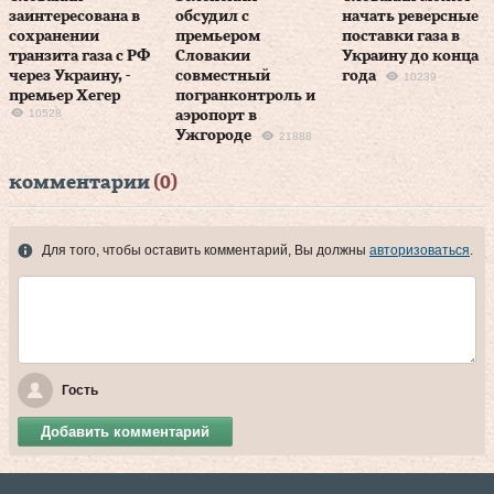
заинтересована в
обсудил с
начать реверсные
сохранении
премьером
поставки газа в
транзита газа с РФ
Словакии
Украину до конца
через Украину, -
совместный
года
10239
премьер Хегер
погранконтроль и
10528
аэропорт в
Ужгороде
21888
комментарии
(0)
Для того, чтобы оставить комментарий, Вы должны
авторизоваться
.
Гость
Добавить комментарий