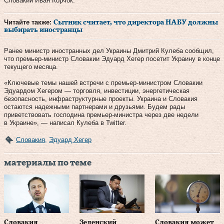
Словакии Иван Корчок.
Читайте также:
Сытник считает, что директора НАБУ должны
выбирать иностранцы
Ранее министр иностранных дел Украины Дмитрий Кулеба сообщил,
что премьер-министр Словакии Эдуард Хегер посетит Украину в конце
текущего месяца.
«Ключевые темы нашей встречи с премьер-министром Словакии
Эдуардом Хегером — торговля, инвестиции, энергетическая
безопасность, инфраструктурные проекты. Украина и Словакия
остаются надежными партнерами и друзьями. Будем рады
приветствовать господина премьер-министра через две недели
в Украине», — написал Кулеба в Twitter.
Словакия
,
Эдуард Хегер
материалы по теме
Словакия
Зеленский
Словакия может