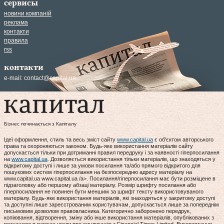
сервисы
новини компаній
реклама
контакти
правила
rss
контакти
e-mail:
contact@capital.ua
Бізнес починається з Капіталу
Ідеї оформлення, стиль та весь зміст сайту
www.capital.ua
є об'єктом авторського
права та охороняються законом. Будь-яке використання матеріалів сайту
допускається тільки при дотриманні правил передруку і за наявності гіперпосилання
на
www.capital.ua
. Дозволяється використання тільки матеріалів, що знаходяться у
відкритому доступі і лише за умови посилання та/або прямого відкритого для
пошукових систем гіперпосилання на безпосередню адресу матеріалу на
www.capital.ua www.capital.ua /a>. Посилання/гіперпосилання має бути розміщене в
підзаголовку або першому абзаці матеріалу. Розмір шрифту посилання або
гіперпосилання не повинен бути меншим за шрифт тексту використовуваного
матеріалу. Будь-яке використання матеріалів, які знаходяться у закритому доступі
та доступні лише зареєстрованим користувачам, допускається лише за попереднім
письмовим дозволом правовласника. Категорично заборонено передрук,
копіювання, відтворення, зміну або інше використання матеріалів, опублікованих з