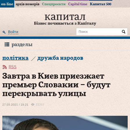
on-line
архів номерів
Спецпроекти
Capital time
Капитал 500
Бізнес починається з Капіталу
Войти
разделы
політика
дружба народов
RSS
Завтра в Киев приезжает
премьер Словакии – будут
перекрывать улицы
27.05.2021 / 19:21
22207