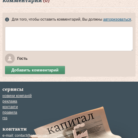
комментарии
(0)
Для того, чтобы оставить комментарий, Вы должны
авторизоваться
.
Гость
Добавить комментарий
сервисы
новини компаній
реклама
контакти
правила
rss
контакти
e-mail:
contact@capital.ua