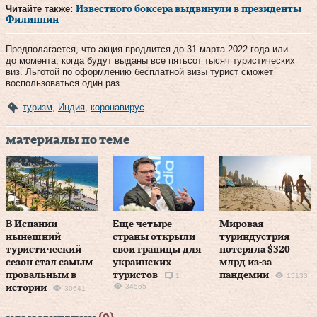
Читайте также:
Известного боксера выдвинули в президенты
Филиппин
Предполагается, что акция продлится до 31 марта 2022 года или
до момента, когда будут выданы все пятьсот тысяч туристических
виз. Льготой по оформлению бесплатной визы турист сможет
воспользоваться один раз.
туризм
,
Индия
,
коронавирус
материалы по теме
В Испании
Еще четыре
Мировая
нынешний
страны открыли
туриндустрия
туристический
свои границы для
потеряла $320
сезон стал самым
украинских
млрд из-за
провальным в
туристов
пандемии
1
15133
34565
истории
30641