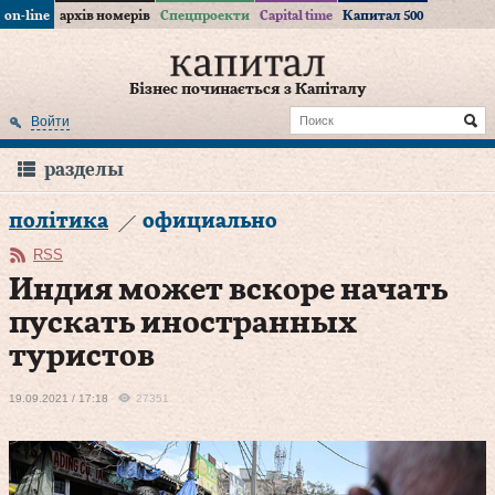
on-line
архів номерів
Спецпроекти
Capital time
Капитал 500
Бізнес починається з Капіталу
Войти
разделы
політика
официально
RSS
Индия может вскоре начать
пускать иностранных
туристов
19.09.2021 / 17:18
27351