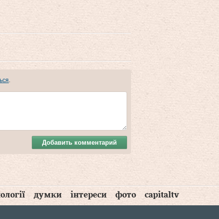
ься
.
Добавить комментарий
ології
думки
інтереси
фото
capitaltv