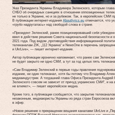
Указ Президента Украины Владимира Зеленского, которым глава
СНБО об очередных санкциях в отношении оппозиционных телек
не только в Украине, но и за рубежом. Так, в европейских СМИ 
В публикации интернет-издания
Aboutlyrics.eu
отмечается, что ук
«грубо надругалась» над свободой слова в стране.
«Президент Зеленский, ранее позиционировавший себя убежден
ввел в действие решение Совета национальной безопасности и 
2021 года. Под видом „противодействия информационной полити
телеканалам ZIK, „112 Украина“ и NewsOne в перечень запреще
и UkrLive», — пишет интернет-издание.
Автор публикации иронично напоминает, что ранее сам Зеленски
не будет закрыто ни одно СМИ, а тут за год целых пять телекан
«Сам Владимир Зеленский в первые годы правления подчеркивал
издание, ни один телеканал, хотя бы потому что Владимир Алекс
медиаиндустрии. А тогдашний глава Офиса Президента Андрей Б
Зеленского совсем не зависит от причуд украинских СМИ“, и на
не влияют», — пишет европейское медиа.
Кроме того, в публикации сообщается, что закрытие телеканало
незаконным, медиаюристы Украины из ряда стран Евросоюза вк
в эфир.
«Новое решение о прекращении вещания каналами UkrLive и „Пе
фракции ОПЗЖ Василий Нимченко охарактеризовал как „признак