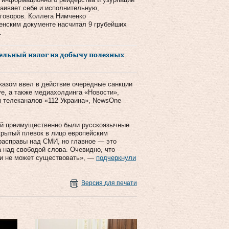
ваивает себе и исполнительную,
иговоров. Коллега Нимченко
енским документе насчитал 9 грубейших
.
тельный налог на добычу полезных
казом ввел в действие очередные санкции
e, а также медиахолдинга «Новости»,
 телеканалов «112 Украина», NewsOne
ией преимущественно были русскоязычные
крытый плевок в лицо европейским
расправы над СМИ, но главное — это
 над свободой слова. Очевидно, что
 и не может существовать», —
подчеркнули
Версия для печати