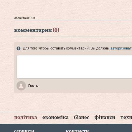
Завантаження...
комментарии
(0)
Для того, чтобы оставить комментарий, Вы должны
авторизоват
Гость
політика
економіка
бізнес
фінанси
техн
сервисы
контакти