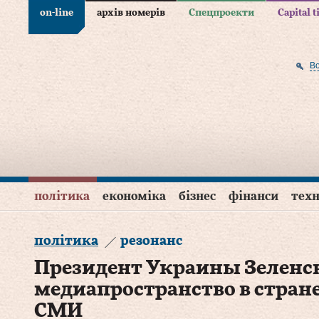
on-line
архів номерів
Спецпроекти
Capital 
В
політика
економіка
бізнес
фінанси
техн
політика
резонанс
Президент Украины Зеленс
медиапространство в стран
СМИ