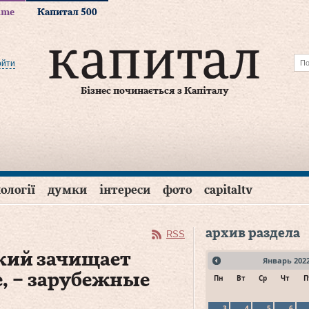
time
Капитал 500
ойти
Бізнес починається з Капіталу
ології
думки
інтереси
фото
capitaltv
архив раздела
RSS
кий зачищает
Январь
202
е, – зарубежные
Пн
Вт
Ср
Чт
П
3
4
5
6