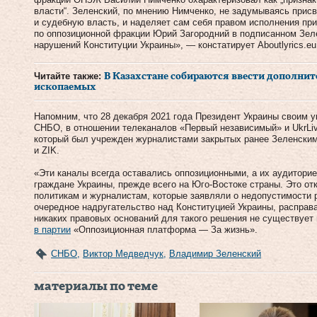
власти“. Зеленский, по мнению Нимченко, не задумываясь прис
и судебную власть, и наделяет сам себя правом исполнения пр
по оппозиционной фракции Юрий Загородний в подписанном Зел
нарушений Конституции Украины», — констатирует Aboutlyrics.eu
Читайте также:
В Казахстане собираются ввести дополни
ископаемых
Напомним, что 28 декабря 2021 года Президент Украины своим у
СНБО, в отношении телеканалов «Первый независимый» и UkrLiv
который был учрежден журналистами закрытых ранее Зеленским
и ZIK.
«Эти каналы всегда оставались оппозиционными, а их аудитор
граждане Украины, прежде всего на Юго-Востоке страны. Это от
политикам и журналистам, которые заявляли о недопустимости 
очередное надругательство над Конституцией Украины, расправа
никаких правовых оснований для такого решения не существует
в партии
«Оппозиционная платформа — За жизнь».
СНБО
,
Виктор Медведчук
,
Владимир Зеленский
материалы по теме