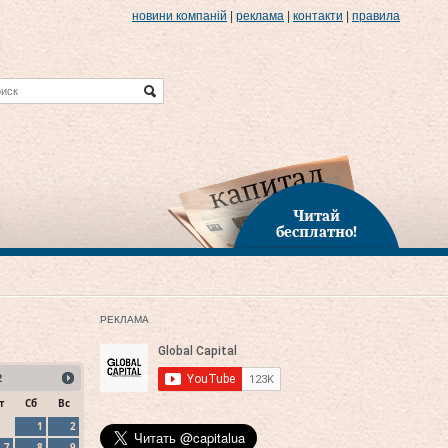
новини компаній
|
реклама
|
контакти
|
правила
Читай
бесплатно!
РЕКЛАМА
2
т
Сб
Вс
1
2
7
8
9