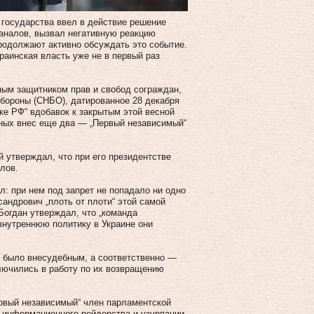
 государства ввел в действие решение
аналов, вызвал негативную реакцию
продолжают активно обсуждать это событие.
раинская власть уже не в первый раз
ным защитником прав и свобод сограждан,
обороны (СНБО), датированное 28 декабря
ке РФ“ вдобавок к закрытым этой весной
нных внес еще два — „Первый независимый“
й утверждал, что при его президентстве
алов.
: при нем под запрет не попадало ни одно
андрович „плоть от плоти“ этой самой
огдан утверждал, что „команда
 внутреннюю политику в Украине они
в было внесудебным, а соответственно —
лючились в работу по их возвращению
рвый независимый“ член парламентской
 информационного рейдерства и узурпации