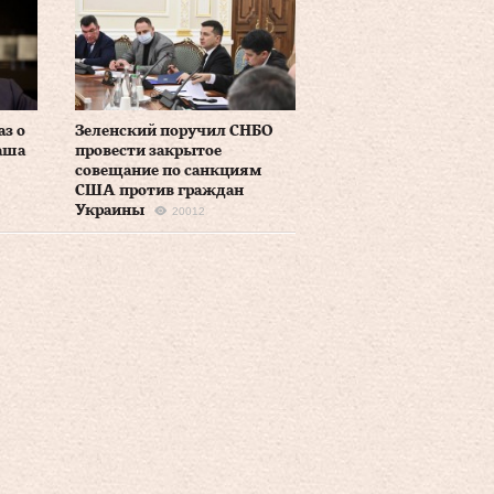
аз о
Зеленский поручил СНБО
аша
провести закрытое
совещание по санкциям
США против граждан
Украины
20012