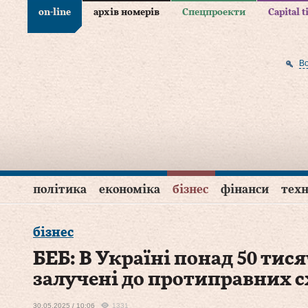
on-line
архів номерів
Спецпроекти
Capital 
В
політика
економіка
бізнес
фінанси
техн
бізнес
БЕБ: В Україні понад 50 тис
залучені до протиправних 
30.05.2025 / 10:06
1331