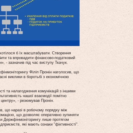
 хотілося б їх масштабувати. Створення
ити та впровадити фінансово-податковий
», - зазначив під час виступу Ткачук.
фінмоніторингу Філіп Пронін наголосив, що
асні виклики в боротьбі з економічною
ті та налагодження комунікацій з іншими
тативність нашої взаємодії помітно
центру», - резюмував Пронін.
ив, що наразі в робочому порядку між
ормацією, що дозволяє оперативно зупиняти
ями Держфінмоніторингу лише протягом
дприємств, які мають ознаки "фіктивності".