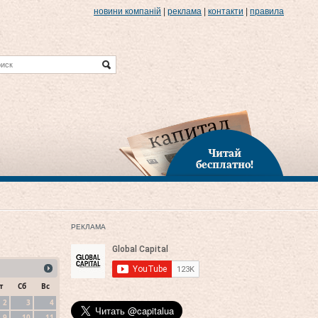
новини компаній
|
реклама
|
контакти
|
правила
Читай
бесплатно!
РЕКЛАМА
т
Сб
Вс
2
3
4
9
10
11