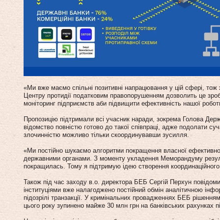
«Ми вже маємо спільні позитивні напрацювання у цій сфері, тож
Центру протидії податковим правопорушенням дозволить це зроб
моніторинг підприємств аби підвищити ефективність нашої роботи
Пропозицію підтримали всі учасник наради, зокрема Голова Держ
відомство повністю готово до такої співпраці, адже подолати суч
злочинністю можливо тільки скоординувавши зусилля.
«Ми постійно шукаємо алгоритми покращення власної ефективнос
державними органами. З моменту укладення Меморандуму резуль
покращилась. Тому я підтримую ідею створення координаційного 
Також під час заходу в.о. директора БЕБ Сергій Перхун повідом
інституціями вже налагоджено постійний обмін аналітичною інф
підозрілі транзакції. У кримінальних провадженнях БЕБ рішенн
цього року зупинено майже 30 млн грн на банківських рахунках пі