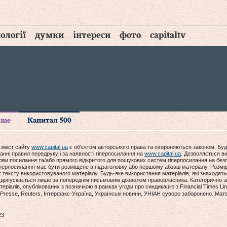
ології
думки
інтереси
фото
capitaltv
time
Капитал 500
 зміст сайту
www.capital.ua
є об'єктом авторського права та охороняються законом. Буд
анні правил передруку і за наявності гіперпосилання на
www.capital.ua
. Дозволяється ви
мови посилання та/або прямого відкритого для пошукових систем гіперпосилання на без
гіперпосилання має бути розміщене в підзаголовку або першому абзаці матеріалу. Розм
ексту використовуваного матеріалу. Будь-яке використання матеріалів, які знаходять
допускається лише за попереднім письмовим дозволом правовласника. Категорично за
еріалів, опублікованих з позначкою в рамках угоди про синдикацію з Financial Times Lim
Presse, Reuters, Інтерфакс-Україна, Українські новини, УНІАН суворо заборонено. Мат
23