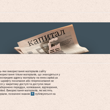
ь-яке використання матеріалів сайту
користання тільки матеріалів, що знаходяться у
посередню адресу матеріалу на www.capital.ua
ір шрифту посилання або гіперпосилання не
ся у закритому доступі та доступні лише
боронено передрук, копіювання, відтворення,
ited. Використання матеріалів, які містять
еріали, позначені знаком
публікуються на