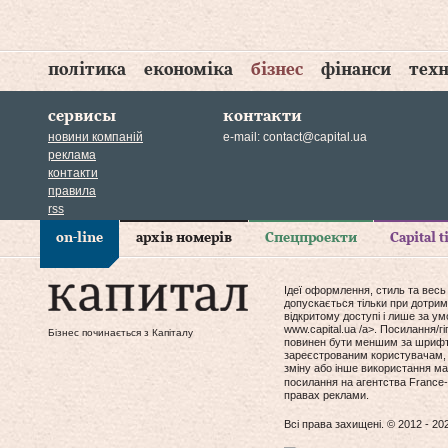
політика
економіка
бізнес
фінанси
техн
сервисы
контакти
новини компаній
e-mail:
contact@capital.ua
реклама
контакти
правила
rss
on-line
архів номерів
Спецпроекти
Capital 
Ідеї оформлення, стиль та весь
допускається тільки при дотрим
відкритому доступі і лише за у
www.capital.ua /a>. Посилання/
Бізнес починається з Капіталу
повинен бути меншим за шрифт т
зареєстрованим користувачам, 
зміну або інше використання мат
посилання на агентства France-
правах реклами.
Всі права захищені. © 2012 - 20