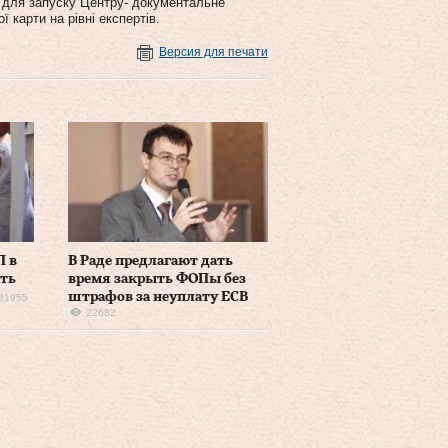
ні для запуску Центру- документальне
карти на рівні експертів.
Версия для печати
П в
В Раде предлагают дать
ать
время закрыть ФОПы без
штрафов за неуплату ЕСВ
31955
22682