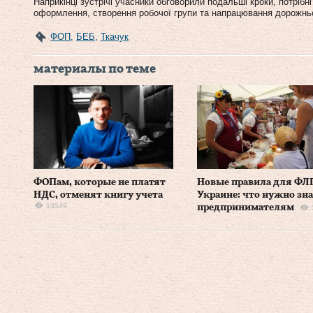
Наприкінці зустрічі учасники обговорили подальші кроки, потріб
оформлення, створення робочої групи та напрацювання дорожньої 
ФОП
,
БЕБ
,
Ткачук
материалы по теме
ФОПам, которые не платят
Новые правила для ФЛ
НДС, отменят книгу учета
Украине: что нужно зн
13549
предпринимателям