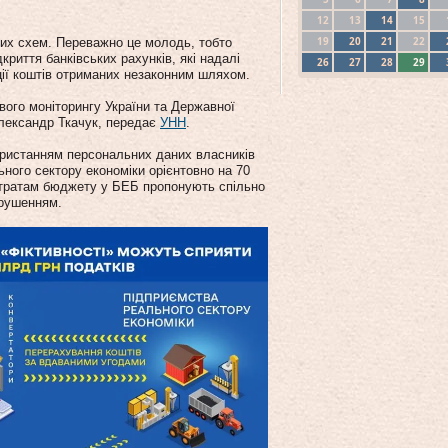
12
13
14
15
19
20
21
22
вних схем. Переважно це молодь, тобто
криття банківських рахунків, які надалі
26
27
28
29
ції коштів отриманих незаконним шляхом.
вого моніторингу України та Державної
Олександр Ткачук, передає
УНН
.
користанням персональних даних власників
ного сектору економіки орієнтовно на 70
втратам бюджету у БЕБ пропонують спільно
орушенням.