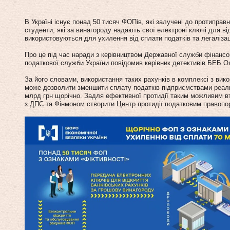
В Україні існує понад 50 тисяч ФОПів, які залучені до протипра
студенти, які за винагороду надають свої електроні ключі для від
використовуються для ухилення від сплати податків та легаліза
Про це під час наради з керівництвом Державної служби фінансо
податкової служби України повідомив керівник детективів БЕБ 
За його словами, використання таких рахунків в комплексі з ви
може дозволити зменшити сплату податків підприємствами реаль
млрд грн щорічно. Задля ефективної протидії таким можливим 
з ДПС та Фінмоном створити Центр протидії податковим правоп