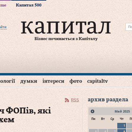
time
Капитал 500
ойти
Бізнес починається з Капіталу
ології
думки
інтереси
фото
capitaltv
архив раздела
RSS
яч ФОПів, які
Май
2025
схем
Пн
Вт
Ср
Чт
П
1
5
6
7
8