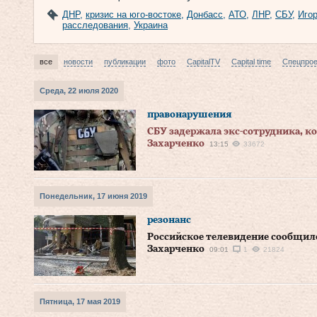
ДНР
,
кризис на юго-востоке
,
Донбасс
,
АТО
,
ЛНР
,
СБУ
,
Иго
расследования
,
Украина
все
новости
публикации
фото
CapitalTV
Capital time
Спецпро
Среда, 22 июля 2020
правонарушения
СБУ задержала экс-сотрудника, к
Захарченко
13:15
33672
Понедельник, 17 июня 2019
резонанс
Российское телевидение сообщил
Захарченко
09:01
1
21824
Пятница, 17 мая 2019