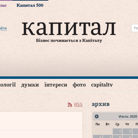
time
Капитал 500
ойти
Бізнес починається з Капіталу
ології
думки
інтереси
фото
capitaltv
архив
RSS
Июль
2020
Пн
Вт
Ср
Чт
П
1
2
6
7
8
9