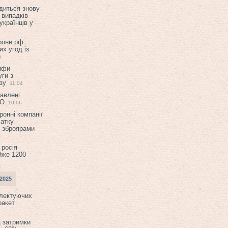
диться знову
 випадків
українців у
орони рф
их угод із
6
ифи
ги з
зу
11:04
авлені
ТО
10:06
ронні компанії
атку
и зброярами
 росія
йже 1200
2025
плектуючих
ракет
а затримки