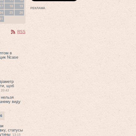
17
18
19
РЕКЛАМА
24
25
26
31
RSS
птом в
щик Ncase
 діаметр
ти, щоб
20:42
 нельзя
шнему виду
26
ак
вку, статусы
рутины
13:15