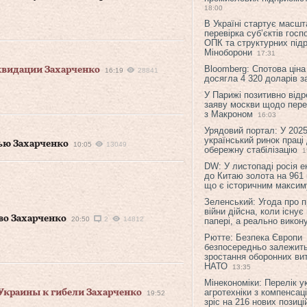
18:00
В Україні стартує масшт
перевірка суб’єктів гос
ОПК та структурних підр
Міноборони
17:31
Bloomberg: Спотова ціна
квидации Захарченко
16:19
28841
досягла 4 320 доларів з
У Парижі позитивно відр
заяву москви щодо перег
з Макроном
16:03
Урядовий портал: У 2025
український ринок праці
лью Захарченко
10:05
13049
обережну стабілізацію
1
DW: У листопаді росія 
до Китаю золота на 961 
що є історичним макси
Зеленський: Угода про 
війни дійсна, коли існує
во Захарченко
20:50
2
14812
папері, а реально викон
Рютте: Безпека Європи
безпосередньо залежить
зростання оборонних вит
НАТО
13:35
Мінекономіки: Перелік у
агротехніки з компенсац
Украины к гибели Захарченко
19:52
зріс на 216 нових позиці