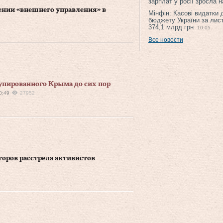
зарплат у росії зросла 
ении «внешнего управления» в
Мінфін: Касові видатки
бюджету України за лис
374,1 млрд грн
10:05
Все новости
упированного Крыма до сих пор
0:49
27952
оров расстрела активистов