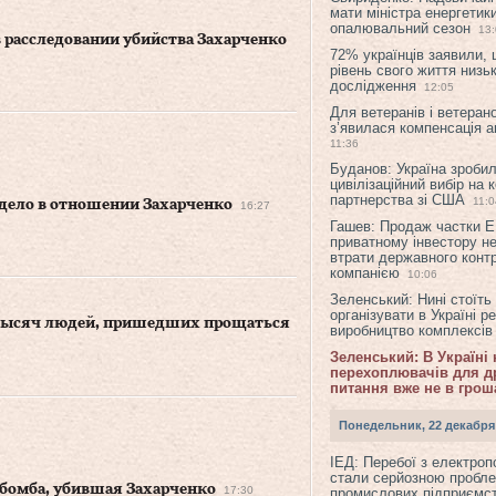
мати міністра енергетик
опалювальний сезон
13
 расследовании убийства Захарченко
72% українців заявили,
рівень свого життя низьк
дослідження
12:05
Для ветеранів і ветерано
з’явилася компенсація а
11:36
Буданов: Україна зроби
цивілізаційний вибір на 
партнерства зі США
11:0
 дело в отношении Захарченко
16:27
Гашев: Продаж частки 
приватному інвестору н
втрати державного конт
компанією
10:06
Зеленський: Нині стоїть
організувати в Україні р
 тысяч людей, пришедших прощаться
виробництво комплексі
Зеленський: В Україні
перехоплювачів для др
питання вже не в грош
Понедельник, 22 декабря
ІЕД: Перебої з електро
стали серйозною пробл
 бомба, убившая Захарченко
17:30
промислових підприємст