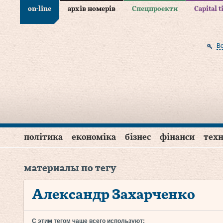
on-line
архів номерів
Спецпроекти
Capital 
В
політика
економіка
бізнес
фінанси
техн
материалы по тегу
Александр Захарченко
С этим тегом чаще всего используют: