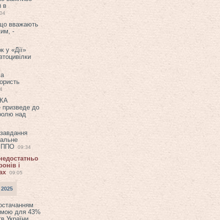
и в
:04
 що вважають
им, -
к у «Дії»
втоцивілки
ла
користь
4
ЕКА
е призведе до
ролю над
 завдання
еальне
в ППО
09:34
 недостатньо
онів і
ах
09:05
 2025
постачанням
емою для 43%
в України