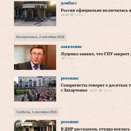
донбасс
Россия официально включилась в
18:08
15612
Воскресенье, 2 сентября 2018
заявление
Луценко заявил, что ГПУ закроет
7716
резонанс
Сепаратисты говорят о десятках
с Захарченко
12:07
16132
Суббота, 1 сентября 2018
резонанс
В ДНР рассказали, откуда взялась