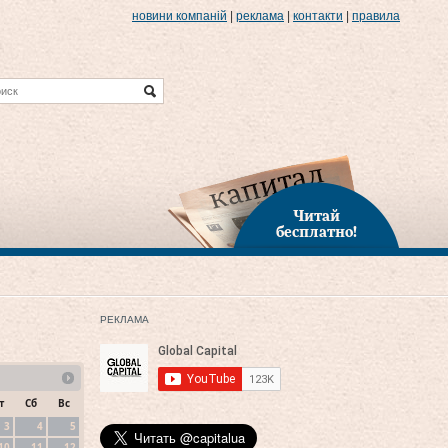
новини компаній
|
реклама
|
контакти
|
правила
Читай
бесплатно!
РЕКЛАМА
т
Сб
Вс
3
4
5
10
11
12