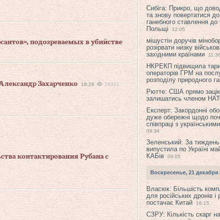
Сибіга: Прикро, що дово
та знову повертатися до
ганебного ставлення до 
Польщі
12:05
мішустін доручів міноб
сантов», подозреваемых в убийстве
розірвати низку військов
західними країнами
11:3
НКРЕКП підвищила тар
операторів ГРМ на послу
розподілу природного га
 Александр Захарченко
18:29
25321
Рютте: США прямо зацік
залишатись членом НА
Експерт: Закордонні обо
дуже обережні щодо поч
співпраці з українським
09:34
Зеленський: За тиждень
випустила по Україні ма
КАБів
ьства контактирования Рубана с
09:05
Воскресенье, 21 декабря 
Власюк: Більшість ком
для російських дронів і 
постачає Китай
16:15
СЗРУ: Кількість скарг н