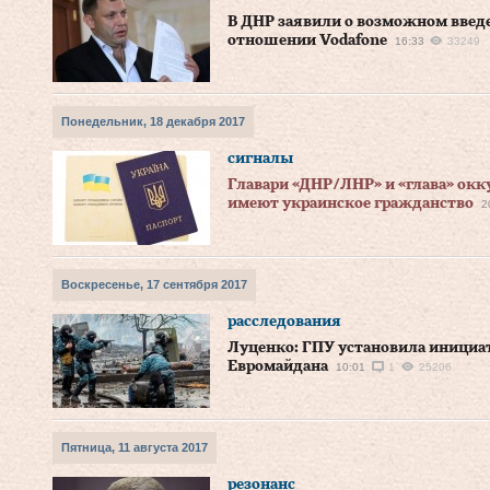
В ДНР заявили о возможном введ
отношении Vodafone
16:33
33249
Понедельник, 18 декабря 2017
сигналы
Главари «ДНР/ЛНР» и «глава» окк
имеют украинское гражданство
2
Воскресенье, 17 сентября 2017
расследования
Луценко: ГПУ установила инициат
Евромайдана
10:01
1
25206
Пятница, 11 августа 2017
резонанс