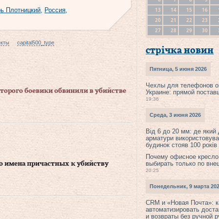
13
14
15
16
рь Плотницкий
,
Россия
,
20
21
22
23
27
28
29
30
екты
capital500_type
стрічка новин
Пятница, 5 июня 2026
Чехлы для телефонов о
оторого боевики обвинили в убийстве
Украине: прямой постав
19:36
Среда, 3 июня 2026
Від 6 до 20 мм: де який
арматури використовува
будинок стояв 100 років
Почему офисное кресло
выбирать только по вне
о имена причастных к убийству
20:25
Понедельник, 9 марта 20
CRM и «Новая Почта»: к
автоматизировать доста
и возвраты без ручной 