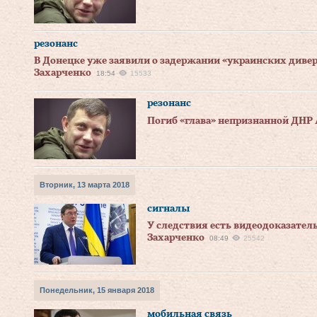
резонанс
В Донецке уже заявили о задержании «украинских дивер
Захарченко
18:54
15533
резонанс
Погиб «глава» непризнанной ДНР
Вторник, 13 марта 2018
сигналы
У следствия есть видеодоказател
Захарченко
08:49
25542
Понедельник, 15 января 2018
мобильная связь