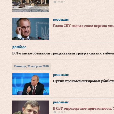
23480
резонанс
Глава СБУ назвал свою версию ли
донбасс
В Луганске объявили трехдневный траур в связи с гибе
Пятница, 31 августа 2018
резонанс
Путин прокомментировал убийст
резонанс
В СБУ опровергают причастность 
16297