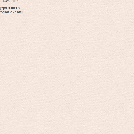
на 60%
13:10
 державного
топад склали