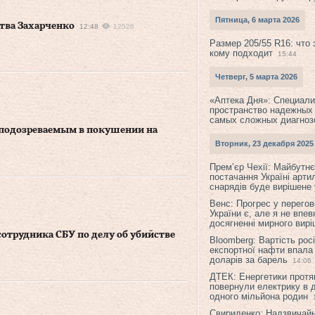
Пятница, 6 марта 2026
тва Захарченко
12:48
12526
Размер 205/55 R16: что 
кому подходит
15:44
Четверг, 5 марта 2026
«Аптека Дня»: Специал
пространство надежных
самых сложных диагноз
 подозреваемым в покушении на
Вторник, 23 декабря 2025
Прем’єр Чехії: Майбутнє 
постачання Україні арти
снарядів буде вирішене у
Венс: Прогрес у перего
України є, але я не впев
досягненні мирного вир
сотрудника СБУ по делу об убийстве
Bloomberg: Вартість рос
експортної нафти впала
доларів за барель
14:06
ДТЕК: Енергетики протя
повернули електрику в 
одного мільйона родин
Свириденко: Надзвичай