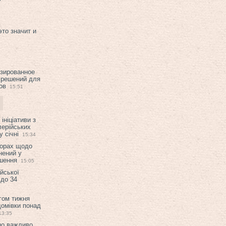
это значит и
изированное
 решений для
ов
15:51
ініціативи з
лерійських
 січні
15:34
ворах щодо
нений у
ішення
15:05
ійської
 до 34
гом тижня
домівки понад
13:35
но важливо