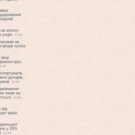
абна
подарювання
озділів
 на золото
а унцію
17:02
еагував на
оворів путіна
 році
 демонструє
5:34
експортувала
млн доларів,
мумом
15:05
припинення
 не лише на
ується
14:06
 від
рат країн
країнської
ією у 25%
й
13:04