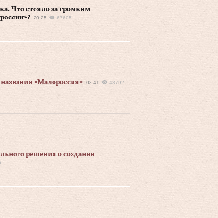
а. Что стояло за громким
россии»?
20:25
67605
 названия «Малороссия»
08:41
48792
ельного решения о создании
0