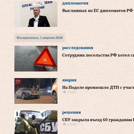
дипломатия
Высланных из ЕС дипломатов РФ н
Воскресенье, 1 апреля 2018
расследования
Сотрудник посольства РФ хотел с
авария
На Подоле произошло ДТП с учас
21118
решения
СБУ закрыла въезд 60 гражданам
23186