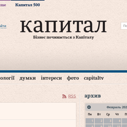
time
Капитал 500
ойти
Бізнес починається з Капіталу
ології
думки
інтереси
фото
capitaltv
архив
RSS
Февраль
202
Пн
Вт
Ср
Чт
П
1
2
3
4
8
9
10
11