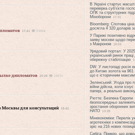
В Україні стартує масшт
перевірка суб’єктів гос
ОПК та структурних підр
Міноборони
17:31
Bloomberg: Спотова ціна
досягла 4 320 доларів з
ипломатов
17:41
23694
У Парижі позитивно відр
заяву москви щодо перег
з Макроном
16:03
Урядовий портал: У 2025
український ринок праці
обережну стабілізацію
1
DW: У листопаді росія 
до Китаю золота на 961 
що є історичним макси
сылке дипломатов
20:26
19571
Зеленський: Угода про 
війни дійсна, коли існує
папері, а реально викон
Рютте: Безпека Європи
безпосередньо залежить
зростання оборонних вит
из Москвы для консультаций
16:41
НАТО
13:35
Мінекономіки: Перелік у
агротехніки з компенсац
зріс на 216 нових позиці
Сибіга: Прикро, що дово