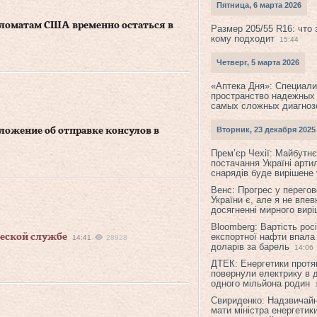
Пятница, 6 марта 2026
ломатам США временно остаться в
Размер 205/55 R16: что 
кому подходит
15:44
Четверг, 5 марта 2026
«Аптека Дня»: Специал
пространство надежных
самых сложных диагноз
Вторник, 23 декабря 2025
ложение об отправке консулов в
Прем’єр Чехії: Майбутнє 
постачання Україні арти
снарядів буде вирішене у
Венс: Прогрес у перего
України є, але я не впев
досягненні мирного вир
Bloomberg: Вартість рос
експортної нафти впала
ческой службе
14:41
28928
доларів за барель
14:06
ДТЕК: Енергетики протя
повернули електрику в 
одного мільйона родин
Свириденко: Надзвичай
мати міністра енергетик