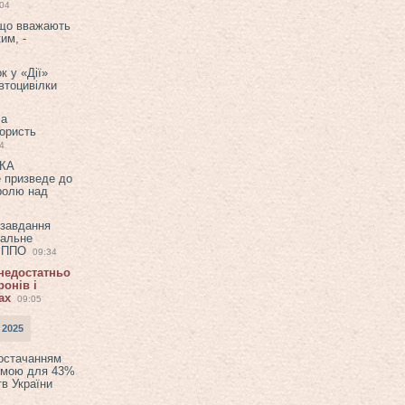
:04
 що вважають
им, -
к у «Дії»
втоцивілки
ла
користь
4
ЕКА
е призведе до
ролю над
 завдання
еальне
в ППО
09:34
 недостатньо
онів і
ах
09:05
 2025
постачанням
емою для 43%
в України