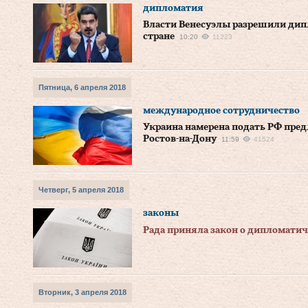
дипломатия
Власти Венесуэлы разрешили дип
стране
10:20
11223
Пятница, 6 апреля 2018
международное сотрудничество
Украина намерена подать РФ пред
Ростов-на-Дону
11:59
41524
Четверг, 5 апреля 2018
законы
Рада приняла закон о дипломати
Вторник, 3 апреля 2018