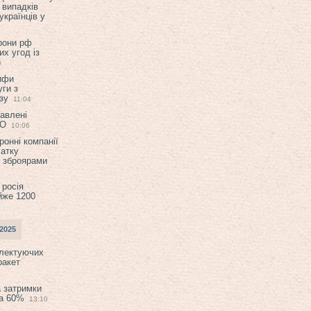
 випадків
українців у
орони рф
их угод із
6
ифи
ги з
зу
11:04
авлені
ТО
10:06
ронні компанії
атку
и зброярами
 росія
йже 1200
2025
плектуючих
ракет
а затримки
на 60%
13:10