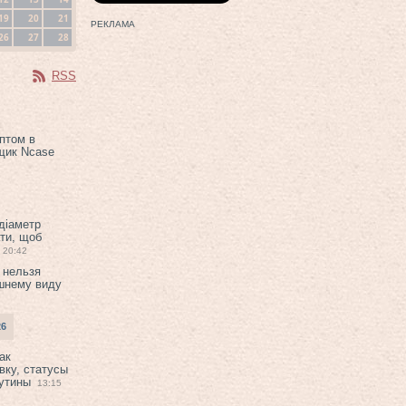
19
20
21
РЕКЛАМА
26
27
28
RSS
птом в
щик Ncase
 діаметр
ти, щоб
20:42
 нельзя
шнему виду
26
ак
вку, статусы
рутины
13:15