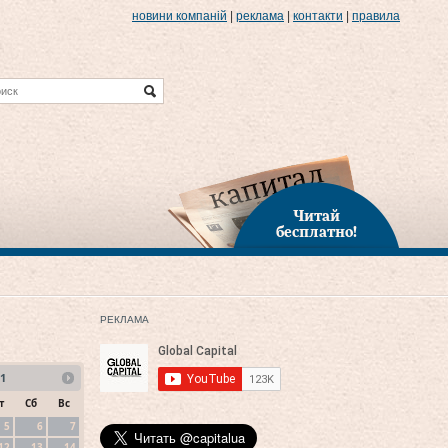
новини компаній
|
реклама
|
контакти
|
правила
Читай
бесплатно!
РЕКЛАМА
1
т
Сб
Вс
5
6
7
12
13
14