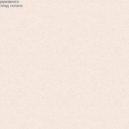
 державного
топад склали