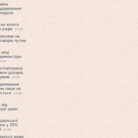
абна
подарювання
озділів
 на золото
а унцію
17:02
еагував на
оворів путіна
 році
 демонструє
5:34
експортувала
млн доларів,
мумом
15:05
припинення
 не лише на
ується
14:06
 від
рат країн
країнської
ією у 25%
й
13:04
диться знову