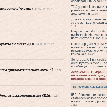
опалювальний сезон
13
72% українців заявили,
е пустят в Украину
18:53
8737
рівень свого життя низьк
дослідження
12:05
Для ветеранів і ветерано
з’явилася компенсація а
11:36
Буданов: Україна зроби
цивілізаційний вибір на 
партнерства зі США
11:0
Гашев: Продаж частки 
крыться с места ДТП
16:10
20967
приватному інвестору н
втрати державного конт
компанією
10:06
Зеленський: Нині стоїть
організувати в Україні р
виробництво комплексі
тием дипломатического авто РФ
13:06
Зеленський: В Україні
перехоплювачів для др
питання вже не в грош
Понедельник, 22 декабря
ІЕД: Перебої з електро
 России, выдворенным из США
10:14
стали серйозною пробл
промислових підприємст
18:00