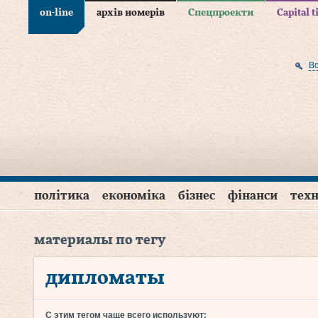
on-line
архів номерів
Спецпроекти
Capital 
В
політика
економіка
бізнес
фінанси
техн
материалы по тегу
дипломаты
С этим тегом чаще всего используют: