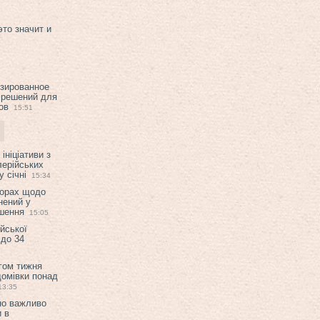
это значит и
изированное
 решений для
ов
15:51
ініціативи з
лерійських
 січні
15:34
ворах щодо
нений у
ішення
15:05
ійської
 до 34
гом тижня
домівки понад
13:35
но важливо
и в