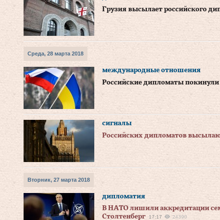
Грузия высылает российского ди
Среда, 28 марта 2018
международные отношения
Российские дипломаты покинули
сигналы
Российских дипломатов высылают
Вторник, 27 марта 2018
дипломатия
В НАТО лишили аккредитации се
Столтенберг
17:17
24390