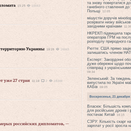
та знову повертатися до
пломата
15:25
10063
ганебного ставлення до 
Польщі
12:05
мішустін доручів міноб
розірвати низку військов
західними країнами
11:3
НКРЕКП підвищила тар
операторів ГРМ на послу
розподілу природного га
Рютте: США прямо зацік
 территорию Украины
19:26
18945
залишатись членом НА
Експерт: Закордонні обо
дуже обережні щодо поч
співпраці з українським
09:34
Зеленський: За тиждень
 уже 27 стран
11:19
2
18346
випустила по Україні ма
КАБів
09:05
Воскресенье, 21 декабря 
Власюк: Більшість ком
для російських дронів і 
постачає Китай
16:15
СЗРУ: Кількість скарг н
мерых российских дипломатов, —
зарплат у росії зросла 