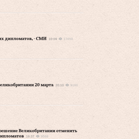
их дипломатов, - СМИ
10:09
17659
Великобритании 20 марта
20:10
9160
 решение Великобритании отменить
дипломатов
16:37
9568