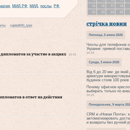
15
16
17
18
матия
,
МИД РФ
,
МИД
,
послы
,
РФ
,
22
23
24
25
стрічка новин
екты
capital500_type
Пятница, 5 июня 2026
Чехлы для телефонов о
Украине: прямой постав
19:36
 дипломатов за участие в акциях
16:31
Среда, 3 июня 2026
Від 6 до 20 мм: де який
арматури використовува
будинок стояв 100 років
Почему офисное кресло
выбирать только по вне
20:25
пломатов в ответ на действия
Понедельник, 9 марта 20
CRM и «Новая Почта»: к
автоматизировать доста
и возвраты без ручной 