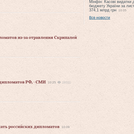
Мінфін: Касові видатки
бюджету України за лис
374,1 млрд грн
10:05
Все новости
оматов из-за отравления Скрипалей
 дипломатов РФ, - СМИ
10:25
28311
лать российских дипломатов
10:09