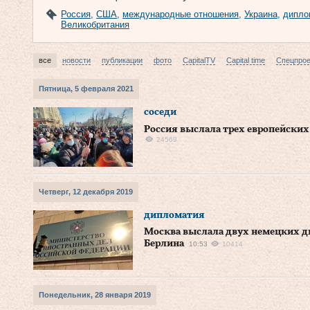
Россия
,
США
,
международные отношения
,
Украина
,
дипло
Великобритания
все
новости
публикации
фото
CapitalTV
Capital time
Спецпро
Пятница, 5 февраля 2021
соседи
Россия выслала трех европейских
24569
Четверг, 12 декабря 2019
дипломатия
Москва выслала двух немецких ди
Берлина
10:53
10414
Понедельник, 28 января 2019