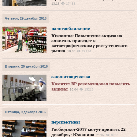
13:18
17433
Четверг, 29 декабря 2016
налогообложение
Южанина: Повышение акциза на
алкоголь приведет к
катастрофическому росту теневого
рынка
10:00
22124
Вторник, 20 декабря 2016
законотворчество
Комитет ВР рекомендовал повысить
акцизы
16:04
15219
Пятница, 9 декабря 2016
перспективы
Госбюджет-2017 могут принять 22
декабря, - Южанина
21:02
8066