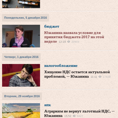
Понедельник, 5 декабря 2016
бюджет
Южанина назвала условие для
принятия бюджета-2017 на этой
неделе
12:19
20903
Четверг, 1 декабря 2016
налогообложение
Хищение НДС остается актуальной
проблемой, — Южанина
11:11
17428
Вторник, 29 ноября 2016
апк
Аграриям не вернут льготный НДС, —
Южанина
15:52
9427