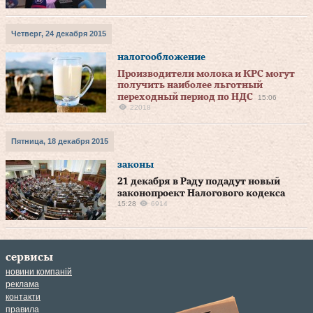
Четверг, 24 декабря 2015
налогообложение
Производители молока и КРС могут
получить наиболее льготный
переходный период по НДС
15:06
22018
Пятница, 18 декабря 2015
законы
21 декабря в Раду подадут новый
законопроект Налогового кодекса
15:28
6914
сервисы
новини компаній
реклама
контакти
правила