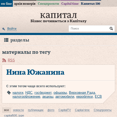
on-line
архів номерів
Спецпроекти
Capital time
Капитал 500
Бізнес починається з Капіталу
Войти
разделы
материалы по тегу
RSS
Нина Южанина
С этим тегом чаще всего используют:
налоги
,
НДС
,
госбюджет
,
офшоры
,
Верховная Рада
,
налогообложение
,
акцизы
,
автомобили
,
евробляхи
,
ЕСВ
все
новости
публикации
фото
CapitalTV
Capital time
Спецпроекты
capital500_type