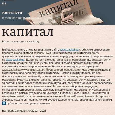
rss
контакти
e-mail:
contact@capital.ua
Бізнес починається з Капіталу
Ідеї оформлення, стиль та весь зміст сайту
www.capital.ua
є об'єктом авторського
права та охороняються законом. Будь-яке використання матеріалів сайту
допускається тільки при дотриманні правил передруку і за наявності гіперпосилання
на
www.capital.ua
. Дозволяється використання тільки матеріалів, що знаходяться у
відкритому доступі і лише за умови посилання та/або прямого відкритого для
пошукових систем гіперпосилання на безпосередню адресу матеріалу на
www.capital.ua www.capital.ua /a>. Посилання/гіперпосилання має бути розміщене в
підзаголовку або першому абзаці матеріалу. Розмір шрифту посилання або
гіперпосилання не повинен бути меншим за шрифт тексту використовуваного
матеріалу. Будь-яке використання матеріалів, які знаходяться у закритому доступі
та доступні лише зареєстрованим користувачам, допускається лише за попереднім
письмовим дозволом правовласника. Категорично заборонено передрук,
копіювання, відтворення, зміну або інше використання матеріалів, опублікованих з
позначкою в рамках угоди про синдикацію з Financial Times Limited. Використання
матеріалів, які містять посилання на агентства France-Presse, Reuters, Інтерфакс-
Україна, Українські новини, УНІАН суворо заборонено. Матеріали, позначені знаком
публікуються на правах реклами.
Всі права захищені. © 2012 - 2023