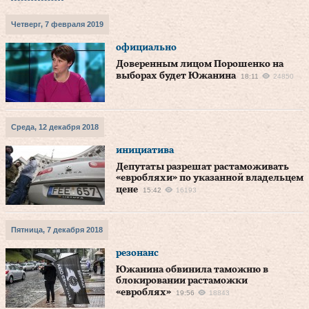
Четверг, 7 февраля 2019
официально
Доверенным лицом Порошенко на
выборах будет Южанина
18:11
24850
Среда, 12 декабря 2018
инициатива
Депутаты разрешат растаможивать
«евробляхи» по указанной владельцем
цене
15:42
16193
Пятница, 7 декабря 2018
резонанс
Южанина обвинила таможню в
блокировании растаможки
«евроблях»
19:56
18843