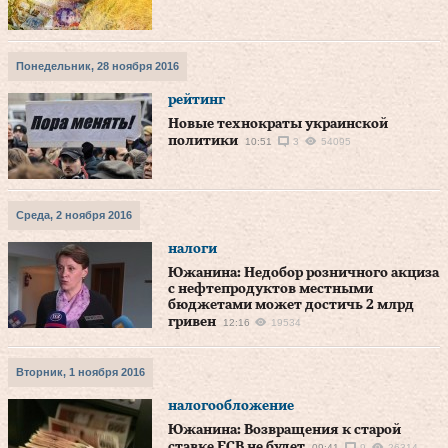
Понедельник, 28 ноября 2016
рейтинг
Новые технократы украинской
политики
10:51
3
54095
Среда, 2 ноября 2016
налоги
Южанина: Недобор розничного акциза
с нефтепродуктов местными
бюджетами может достичь 2 млрд
гривен
12:16
19534
Вторник, 1 ноября 2016
налогообложение
Южанина: Возвращения к старой
ставке ЕСВ не будет
09:41
9
26314