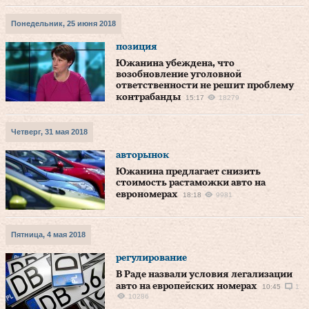
Понедельник, 25 июня 2018
позиция
Южанина убеждена, что
возобновление уголовной
ответственности не решит проблему
контрабанды
15:17
18279
Четверг, 31 мая 2018
авторынок
Южанина предлагает снизить
стоимость растаможки авто на
еврономерах
18:18
9981
Пятница, 4 мая 2018
регулирование
В Раде назвали условия легализации
авто на европейских номерах
10:45
1
10286