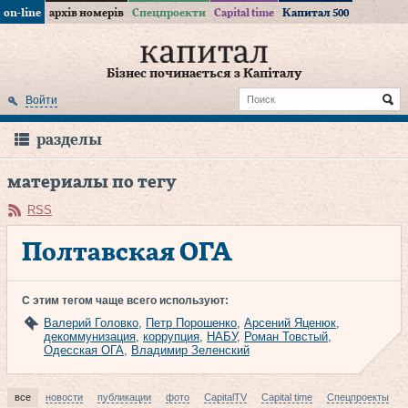
on-line
архів номерів
Спецпроекти
Capital time
Капитал 500
Бізнес починається з Капіталу
Войти
разделы
материалы по тегу
RSS
Полтавская ОГА
С этим тегом чаще всего используют:
Валерий Головко
,
Петр Порошенко
,
Арсений Яценюк
,
декоммунизация
,
коррупция
,
НАБУ
,
Роман Товстый
,
Одесская ОГА
,
Владимир Зеленский
все
новости
публикации
фото
CapitalTV
Capital time
Спецпроекты