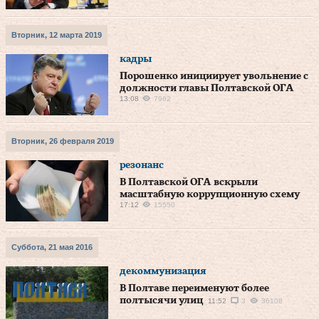
Вторник, 12 марта 2019
кадры
Порошенко инициирует увольнение с
должности главы Полтавской ОГА
13:08
7962
Вторник, 26 февраля 2019
резонанс
В Полтавской ОГА вскрыли
масштабную коррупционную схему
17:12
15550
Суббота, 21 мая 2016
декоммунизация
В Полтаве переименуют более
полтысячи улиц
11:52
3
36108