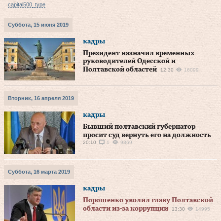
capital500_type
Суббота, 15 июня 2019
кадры
Президент назначил временных
руководителей Одесской и
Полтавской областей
12:30
16099
Вторник, 16 апреля 2019
кадры
Бывший полтавский губернатор
просит суд вернуть его на должность
20:10
1
9869
Суббота, 16 марта 2019
кадры
Порошенко уволил главу Полтавской
области из-за коррупции
13:30
14995