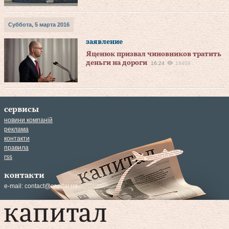
Суббота, 5 марта 2016
заявление
Яценюк призвал чиновников тратить
деньги на дороги
16:24
19409
сервисы
новини компаній
реклама
контакти
правила
rss
контакти
e-mail:
contact@capital.ua