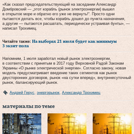
«Как сказал председательствующий на заседании Александр
Домбровский — „этот корабль (рынок электроэнергии) вышел
в открытое море и обратно его уже не вернуть!“. Просто одни
пытаются делать все, чтобы корабль дошел до пункта назначения,
а другие — пытаются расшатать, периодически устраивая бунты», —
написал Трохимец.
Читайте также:
На выборах 21 июля будет как минимум
3 экзит-пола
Напомним, 1 июля заработал новый рынок электроэнергии,
в соответствии с принятым в 2017 году Верховной Радой Законам
Украины «О рынке электрической энергии». Согласно закону, новая
модель предусматривает введение таких сегментов как рынок
двусторонних договоров, рынок «на сутки вперед», внутрннесуточный
рынок, балансирующий рынок.
Андрей Герус
,
энергорынок
,
Александр Трохимец
материалы по теме