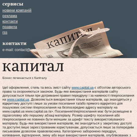
сервисы
новини компаній
реклама
контакти
правила
rss
контакти
e-mail:
contact@capital.ua
Бізнес починається з Капіталу
Ідеї оформлення, стиль та весь зміст сайту
www.capital.ua
є об'єктом авторського
права та охороняються законом. Будь-яке використання матеріалів сайту
допускається тільки при дотриманні правил передруку і за наявності гіперпосилання
на
www.capital.ua
. Дозволяється використання тільки матеріалів, що знаходяться у
відкритому доступі і лише за умови посилання та/або прямого відкритого для
пошукових систем гіперпосилання на безпосередню адресу матеріалу на
www.capital.ua www.capital.ua /a>. Посилання/гіперпосилання має бути розміщене в
підзаголовку або першому абзаці матеріалу. Розмір шрифту посилання або
гіперпосилання не повинен бути меншим за шрифт тексту використовуваного
матеріалу. Будь-яке використання матеріалів, які знаходяться у закритому доступі
та доступні лише зареєстрованим користувачам, допускається лише за попереднім
письмовим дозволом правовласника. Категорично заборонено передрук,
копіювання, відтворення, зміну або інше використання матеріалів, опублікованих з