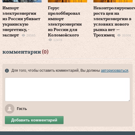
Импорт
Герус
Неконтролируемог
электроэнергии
пролоббировал
роста цен на
из России убивает
импорт
электроэнергию в
украинскую
электроэнергии
условиях нового
энергетику, -
из России для
рынка нет —
эксперт
Коломойского
Трохимец
26585
20306
12476
комментарии
(0)
Для того, чтобы оставить комментарий, Вы должны
авторизоваться
.
Гость
Добавить комментарий