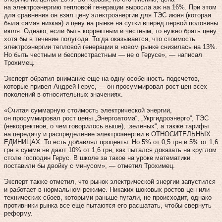
на электроэнергию тепловой генерации выросла аж на 16%. При этом
для сравнения он взял цену электроэнергии для ТЭС июня (которая
была самая низкая) и цену на рынке на сутки вперед первой половины
июля. Однако, если быть корректным и честным, то нужно брать цену
хотя бы в течение полугода. Тогда оказывается, что стоимость
электроэнергии тепловой генерации в новом рынке снизилась на 13%.
Но быть честным и беспристрастным — не о Герусе», — написал
Трохимец.
Эксперт обратил внимание еще на одну особенность подсчетов,
которые привел Андрей Герус, — он просуммировал рост цен всех
поколений в относительных значениях.
«Считая суммарную стоимость электрической энергии,
он просуммировал рост цены „Энергоатома“, „Укргидроэнерго“, ТЭС
(некорректное, о чем говорилось выше), „зеленых“, а также тарифы
на передачу и распределение электроэнергии в ОТНОСИТЕЛЬНЫХ
ЕДИНИЦАХ. То есть добавлял проценты. Но 5% от 0,5 грн и 5% от 1,6
грн в сумме не дают 10% от 1,6 грн, как пытался доказать на круглом
столе господин Герус. В школе за такое на уроке математики
поставили бы двойку с минусом», — отметил Трохимец.
Эксперт также отметил, что рынок электрической энергии запустился
и работает в нормальном режиме. Никаких шоковых ростов цен или
технических сбоев, которыми раньше пугали, не происходит, однако
противники рынка все еще пытаются его расшатать, чтобы свернуть
реформу.