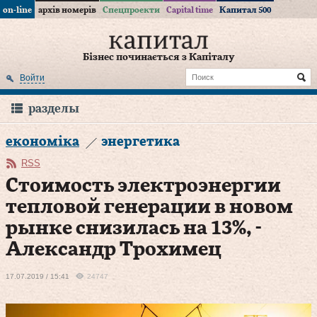
on-line
архів номерів
Спецпроекти
Capital time
Капитал 500
Бізнес починається з Капіталу
Войти
разделы
економіка
энергетика
RSS
Стоимость электроэнергии
тепловой генерации в новом
рынке снизилась на 13%, -
Александр Трохимец
17.07.2019 / 15:41
24747