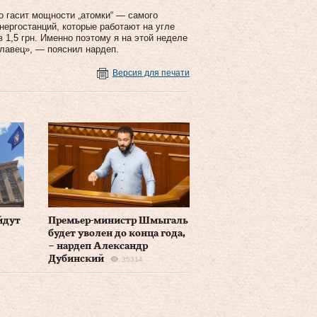
о гасит мощности „атомки“ — самого
ергостанций, которые работают на угле
в 1,5 грн. Именно поэтому я на этой неделе
славец», — пояснил нардеп.
Версия для печати
йдут
Премьер-министр Шмыгаль
будет уволен до конца года,
– нардеп Александр
Дубинский
35314