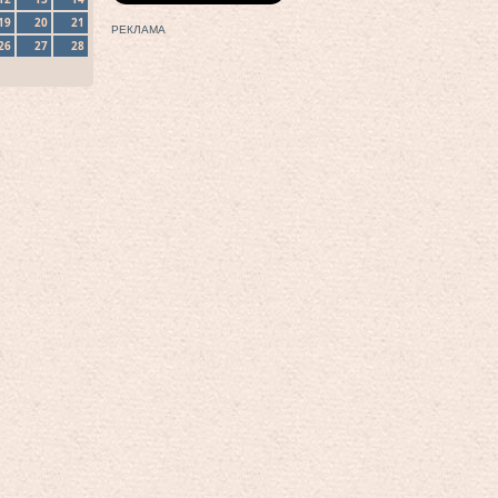
19
20
21
РЕКЛАМА
26
27
28