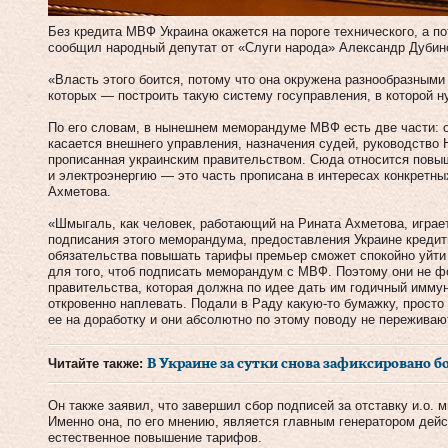
Без кредита МВФ Украина окажется на пороге технического, а п
сообщил народный депутат от «Слуги народа» Александр Дубинс
«Власть этого боится, потому что она окружена разнообразными
которых — построить такую систему госуправления, в которой н
По его словам, в нынешнем меморандуме МВФ есть две части: о
касается внешнего управления, назначения судей, руководство Н
прописанная украинским правительством. Сюда относится повы
и электроэнергию — это часть прописана в интересах конкретны
Ахметова.
«Шмыгаль, как человек, работающий на Рината Ахметова, играет 
подписания этого меморандума, предоставления Украине креди
обязательства повышать тарифы премьер сможет спокойно уйти в
для того, чтоб подписать меморандум с МВФ. Поэтому они не 
правительства, которая должна по идее дать им годичный иммун
откровенно наплевать. Подали в Раду какую-то бумажку, просто
ее на доработку и они абсолютно по этому поводу не пережива
Читайте также:
В Украине за сутки снова зафиксировано б
Он также заявил, что завершил сбор подписей за отставку и.о. 
Именно она, по его мнению, является главным генератором дейс
естественное повышение тарифов.