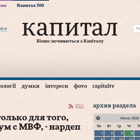
time
Капитал 500
ойти
Бізнес починається з Капіталу
ології
думки
інтереси
фото
capitaltv
архив раздела
RSS
лько для того,
Июнь
2020
м с МВФ, - нардеп
Пн
Вт
Ср
Чт
П
1
2
3
4
8
9
10
11