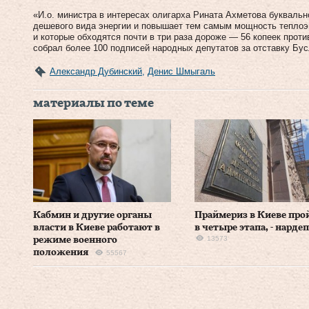
«И.о. министра в интересах олигарха Рината Ахметова буквальн
дешевого вида энергии и повышает тем самым мощность теплоэн
и которые обходятся почти в три раза дороже — 56 копеек проти
собрал более 100 подписей народных депутатов за отставку Бу
Александр Дубинский
,
Денис Шмыгаль
материалы по теме
Кабмин и другие органы
Праймериз в Киеве про
власти в Киеве работают в
в четыре этапа, - нардеп
13573
режиме военного
положения
55567