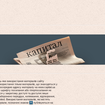
ь-яке використання матеріалів сайту
користання тільки матеріалів, що знаходяться у
посередню адресу матеріалу на www.capital.ua
ір шрифту посилання або гіперпосилання не
ся у закритому доступі та доступні лише
боронено передрук, копіювання, відтворення,
ited. Використання матеріалів, які містять
еріали, позначені знаком
публікуються на