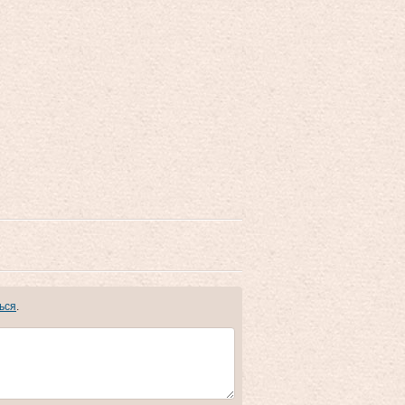
ься
.