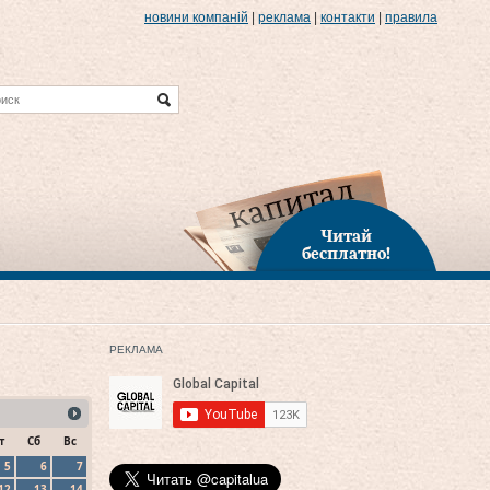
новини компаній
|
реклама
|
контакти
|
правила
Читай
бесплатно!
РЕКЛАМА
т
Сб
Вс
5
6
7
12
13
14