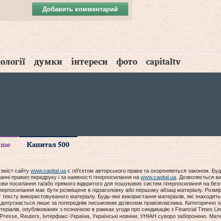
Добавить комментарий
ології
думки
інтереси
фото
capitaltv
time
Капитал 500
 зміст сайту
www.capital.ua
є об'єктом авторського права та охороняються законом. Буд
анні правил передруку і за наявності гіперпосилання на
www.capital.ua
. Дозволяється ви
мови посилання та/або прямого відкритого для пошукових систем гіперпосилання на без
гіперпосилання має бути розміщене в підзаголовку або першому абзаці матеріалу. Розм
ексту використовуваного матеріалу. Будь-яке використання матеріалів, які знаходять
допускається лише за попереднім письмовим дозволом правовласника. Категорично за
еріалів, опублікованих з позначкою в рамках угоди про синдикацію з Financial Times Lim
Presse, Reuters, Інтерфакс-Україна, Українські новини, УНІАН суворо заборонено. Мат