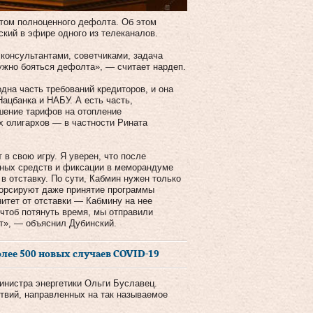
отом полноценного дефолта. Об этом
кий в эфире одного из телеканалов.
 консультантами, советчиками, задача
ужно бояться дефолта», — считает нардеп.
дна часть требований кредиторов, и она
ацбанка и НАБУ. А есть часть,
шение тарифов на отопление
х олигархов — в частности Рината
в свою игру. Я уверен, что после
тных средств и фиксации в меморандуме
 отставку. По сути, Кабмин нужен только
форсируют даже принятие программы
итет от отставки — Кабмину на нее
 чтоб потянуть время, мы отправили
ют», — объяснил Дубинский.
олее 500 новых случаев COVID-19
министра энергетики Ольги Буславец.
твий, направленных на так называемое