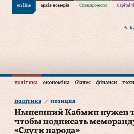
on-line
архів номерів
Спецпроекти
Capital 
В
політика
економіка
бізнес
фінанси
техн
політика
позиция
Нынешний Кабмин нужен то
чтобы подписать меморанду
«Слуги народа»