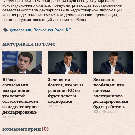
№ 4441 авторства членов рабочей группы по урегулированию
конституционного кризиса, предусматривающий восстановление
ответственности за декларирование недостоверной информации
и за непредставление субъектом декларирования декларации,
но не предусматривающий лишение свободы.
декларации
,
Верховная Рада
,
КС
материалы по теме
В Раде
Зеленский
Зеленский
согласовали
боится, что из-за
пообещал, что
возвращение
решения КС не
система
уголовной
будет денег и
электронного
ответственности
поддержки
декларирования
22772
за недостоверное
будет работать
1
20554
декларирование
11700
комментарии
(0)