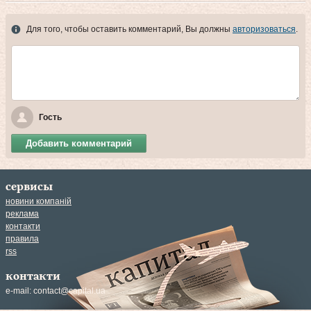
Для того, чтобы оставить комментарий, Вы должны
авторизоваться
.
Гость
Добавить комментарий
сервисы
новини компаній
реклама
контакти
правила
rss
контакти
e-mail:
contact@capital.ua