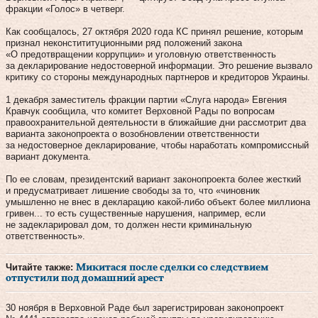
фракции «Голос» в четверг.
Как сообщалось, 27 октября 2020 года КС принял решение, которым
признал неконстититуционными ряд положений закона
«О предотвращении коррупции» и уголовную ответственность
за декларирование недостоверной информации. Это решение вызвало
критику со стороны международных партнеров и кредиторов Украины.
1 декабря заместитель фракции партии «Слуга народа» Евгения
Кравчук сообщила, что комитет Верховной Рады по вопросам
правоохранительной деятельности в ближайшие дни рассмотрит два
варианта законопроекта о возобновлении ответственности
за недостоверное декларирование, чтобы наработать компромиссный
вариант документа.
По ее словам, президентский вариант законопроекта более жесткий
и предусматривает лишение свободы за то, что «чиновник
умышленно не внес в декларацию какой-либо объект более миллиона
гривен... то есть существенные нарушения, например, если
не задекларировал дом, то должен нести криминальную
ответственность».
Читайте также:
Микитася после сделки со следствием
отпустили под домашний арест
30 ноября в Верховной Раде был зарегистрирован законопроект