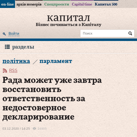
on-line
архів номерів
Спецпроекти
Capital time
Капитал 500
Бізнес починається з Капіталу
Войти
разделы
політика
парламент
RSS
Рада может уже завтра
восстановить
ответственность за
недостоверное
декларирование
03.12.2020 / 14:25
24905