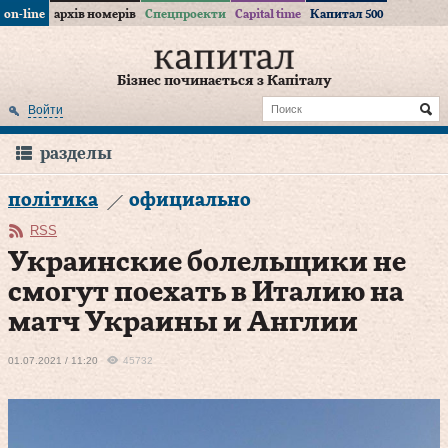
on-line
архів номерів
Спецпроекти
Capital time
Капитал 500
Бізнес починається з Капіталу
Войти
разделы
політика
официально
RSS
Украинские болельщики не
смогут поехать в Италию на
матч Украины и Англии
01.07.2021 / 11:20
45732