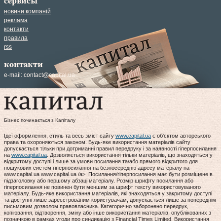
сервисы
новини компаній
реклама
контакти
правила
rss
контакти
e-mail:
contact@capital.ua
Бізнес починається з Капіталу
Ідеї оформлення, стиль та весь зміст сайту
www.capital.ua
є об'єктом авторського
права та охороняються законом. Будь-яке використання матеріалів сайту
допускається тільки при дотриманні правил передруку і за наявності гіперпосилання
на
www.capital.ua
. Дозволяється використання тільки матеріалів, що знаходяться у
відкритому доступі і лише за умови посилання та/або прямого відкритого для
пошукових систем гіперпосилання на безпосередню адресу матеріалу на
www.capital.ua www.capital.ua /a>. Посилання/гіперпосилання має бути розміщене в
підзаголовку або першому абзаці матеріалу. Розмір шрифту посилання або
гіперпосилання не повинен бути меншим за шрифт тексту використовуваного
матеріалу. Будь-яке використання матеріалів, які знаходяться у закритому доступі
та доступні лише зареєстрованим користувачам, допускається лише за попереднім
письмовим дозволом правовласника. Категорично заборонено передрук,
копіювання, відтворення, зміну або інше використання матеріалів, опублікованих з
позначкою в рамках угоди про синдикацію з Financial Times Limited. Використання