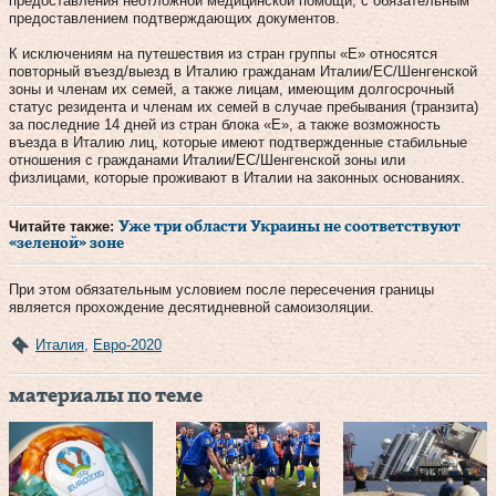
предоставления неотложной медицинской помощи, с обязательным
предоставлением подтверждающих документов.
К исключениям на путешествия из стран группы «Е» относятся
повторный въезд/выезд в Италию гражданам Италии/ЕС/Шенгенской
зоны и членам их семей, а также лицам, имеющим долгосрочный
статус резидента и членам их семей в случае пребывания (транзита)
за последние 14 дней из стран блока «Е», а также возможность
въезда в Италию лиц, которые имеют подтвержденные стабильные
отношения с гражданами Италии/ЕС/Шенгенской зоны или
физлицами, которые проживают в Италии на законных основаниях.
Читайте также:
Уже три области Украины не соответствуют
«зеленой» зоне
При этом обязательным условием после пересечения границы
является прохождение десятидневной самоизоляции.
Италия
,
Евро-2020
материалы по теме