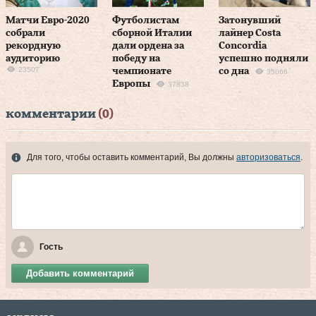
Матчи Евро-2020
Футболистам
Затонувший
собрали
сборной Италии
лайнер Costa
рекордную
дали ордена за
Concordia
аудиторию
победу на
успешно подняли
23507
чемпионате
со дна
35066
Европы
37838
комментарии
(0)
Для того, чтобы оставить комментарий, Вы должны
авторизоваться
.
Гость
Добавить комментарий