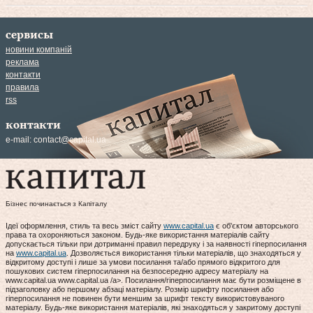
сервисы
новини компаній
реклама
контакти
правила
rss
контакти
e-mail:
contact@capital.ua
Бізнес починається з Капіталу
Ідеї оформлення, стиль та весь зміст сайту
www.capital.ua
є об'єктом авторського
права та охороняються законом. Будь-яке використання матеріалів сайту
допускається тільки при дотриманні правил передруку і за наявності гіперпосилання
на
www.capital.ua
. Дозволяється використання тільки матеріалів, що знаходяться у
відкритому доступі і лише за умови посилання та/або прямого відкритого для
пошукових систем гіперпосилання на безпосередню адресу матеріалу на
www.capital.ua www.capital.ua /a>. Посилання/гіперпосилання має бути розміщене в
підзаголовку або першому абзаці матеріалу. Розмір шрифту посилання або
гіперпосилання не повинен бути меншим за шрифт тексту використовуваного
матеріалу. Будь-яке використання матеріалів, які знаходяться у закритому доступі