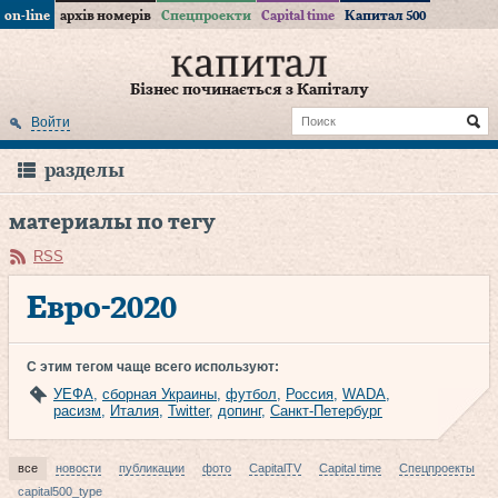
on-line
архів номерів
Спецпроекти
Capital time
Капитал 500
Бізнес починається з Капіталу
Войти
разделы
материалы по тегу
RSS
Евро-2020
С этим тегом чаще всего используют:
УЕФА
,
сборная Украины
,
футбол
,
Россия
,
WADA
,
расизм
,
Италия
,
Twitter
,
допинг
,
Санкт-Петербург
все
новости
публикации
фото
CapitalTV
Capital time
Спецпроекты
capital500_type