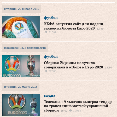
Вторник, 29 января 2019
футбол
УЕФА запустил сайт для подачи
заявок на билеты Евро-2020
12:45
21092
Воскресенье, 2 декабря 2018
футбол
Сборная Украины получила
соперников в отборе к Евро-2020
14:30
22305
Вторник, 20 марта 2018
медиа
Телеканал Ахметова выиграл тендер
на трансляцию матчей украинской
сборной
18:02
10033