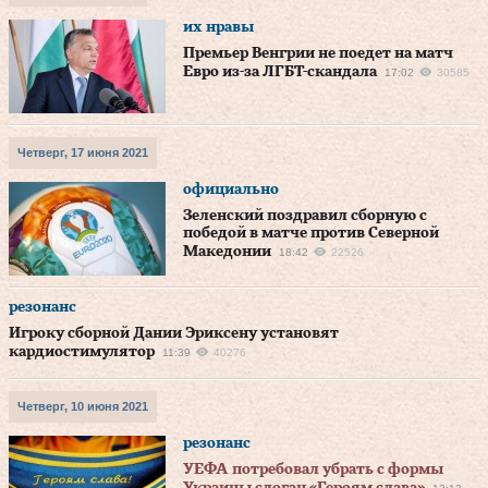
их нравы
Премьер Венгрии не поедет на матч
Евро из-за ЛГБТ-скандала
17:02
30585
Четверг, 17 июня 2021
официально
Зеленский поздравил сборную с
победой в матче против Северной
Македонии
18:42
22526
резонанс
Игроку сборной Дании Эриксену установят
кардиостимулятор
11:39
40276
Четверг, 10 июня 2021
резонанс
УЕФА потребовал убрать с формы