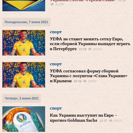
Украины слоган «Героям слава»
12:13
31236
Понедельник, 7 июня 2021
спорт
УЕФА не станет менять сетку Евро,
если сборной Украины выпадет играть
в Петербурге
16:55
26918
спорт
УЕФА согласовал форму сборной
Украины с лозунгом «Слава Украине»
и Крымом
09:39
26057
Четверг, 3 июня 2021
спорт
Как Украина выступит на Евро –
прогноз Goldman Sachs
12:37
65227