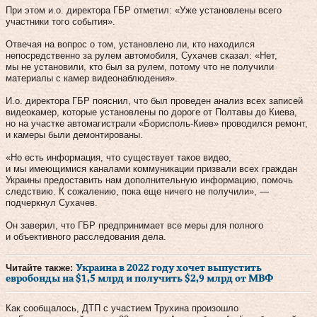
При этом и.о. директора ГБР отметил: «Уже установлены всего
участники того события».
Отвечая на вопрос о том, установлено ли, кто находился
непосредственно за рулем автомобиля, Сухачев сказал: «Нет,
мы не установили, кто был за рулем, потому что не получили
материалы с камер видеонаблюдения».
И.о. директора ГБР пояснил, что был проведен анализ всех записей
видеокамер, которые установлены по дороге от Полтавы до Киева,
но на участке автомагистрали «Борисполь-Киев» проводился ремонт,
и камеры были демонтированы.
«Но есть информация, что существует такое видео,
и мы имеющимися каналами коммуникации призвали всех граждан
Украины предоставить нам дополнительную информацию, помочь
следствию. К сожалению, пока еще ничего не получили», —
подчеркнул Сухачев.
Он заверил, что ГБР предпринимает все меры для полного
и объективного расследования дела.
Читайте также:
Украина в 2022 году хочет выпустить
евробонды на $1,5 млрд и получить $2,9 млрд от МВФ
Как сообщалось, ДТП с участием Трухина произошло