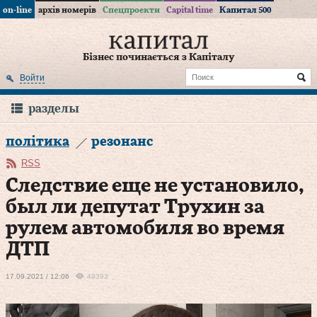
on-line
архів номерів
Спецпроекти
Capital time
Капитал 500
Бізнес починається з Капіталу
Войти
разделы
політика
резонанс
RSS
Следствие еще не установило,
был ли депутат Трухин за
рулем автомобиля во время
ДТП
17.09.2021 / 12:06
49393