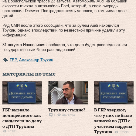
на Бориспольской трассе 23 августа. Автомобиль Audi на большой
скорости въехал в автомобиль Ford, который, в свою очередь
протаранил Daewoo. Пострадали шесть человек, в том числе двое
детей.
Ряд СМИ после этого сообщили, что за рулем Audi находился
Трухин, однако впоследствии по незвестной причине удалили эту
информацию.
31 августа Нацполиция сообщила, что дело будет расследоваться
Государственным бюро расследований.
ГБР
,
Александр Трухин
материалы по теме
ГБР вызвало
Трухину стыдно?
В ГБР уверяют,
1
4624694
полицейского как
что у них не было
свидетеля по делу
записей по ДТП с
о ДТП Трухина
участием нардепа
46181
Трухина
33533