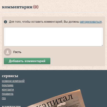
комментарии
(0)
Для того, чтобы оставить комментарий, Вы должны
авторизоваться
.
Гость
Добавить комментарий
сервисы
новини компаній
реклама
контакти
правила
rss
контакти