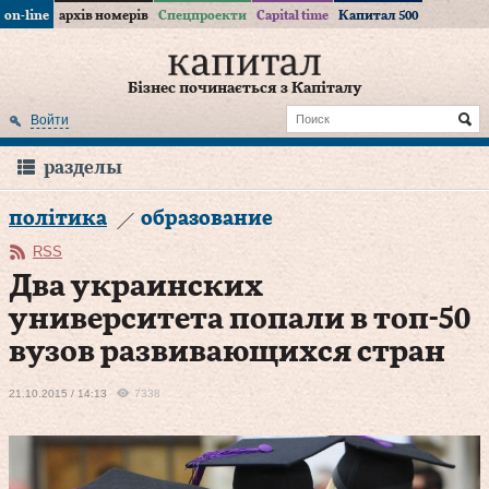
on-line
архів номерів
Спецпроекти
Capital time
Капитал 500
Бізнес починається з Капіталу
Войти
разделы
політика
образование
RSS
Два украинских
университета попали в топ-50
вузов развивающихся стран
21.10.2015 / 14:13
7338