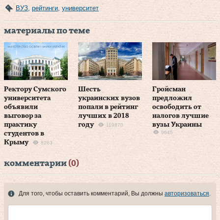
ВУЗ
,
рейтинги
,
университет
материалы по теме
Ректору Сумского
Шесть
Гройсман
университета
украинских вузов
предложил
объявили
попали в рейтинг
освободить от
выговор за
лучших в 2018
налогов лучшие
практику
году
вузы Украины
119870
9645
студентов в
Крыму
8263
комментарии
(0)
Для того, чтобы оставить комментарий, Вы должны
авторизоваться
.