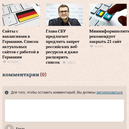
Сайты с
Глава СБУ
Мининформполит
вакансиями в
предлагает
рекомендует
Германии. Список
продлить запрет
закрыть 21 сайт
51346
актуальных
российских веб-
сайтов с работой в
ресурсов и даже
Германии
расширить
614039
список
22971
комментарии
(0)
Для того, чтобы оставить комментарий, Вы должны
авторизоваться
.