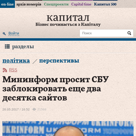
on-line
архів номерів
Спецпроекти
Capital time
Капитал 500
Бізнес починається з Капіталу
Войти
разделы
політика
перспективы
RSS
Мининформ просит СБУ
заблокировать еще два
десятка сайтов
26.05.2017 / 16:52
21566