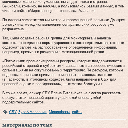
конченные: маленькие, ужасные, выглядят плохо и странно.
Выбирали, конечно, не наобум, а пользовались базами данных, в том
числе и сайта «Миротворец», — рассказал Аласания.
По словам заместителя министра информационной политики Дмитрия
Золотухина, методика выявления сепаратистских ресурсов уже
разработана.
Так, была создана рабочая группа для мониторинга и анализа
контента, определены нормы украинского законодательства, которые
содержат запрет на распространение определенной информации,
например, призывы к разжиганию межнациональной розни.
«Потом были проанализированы ресурсы, которые поддерживаются
российской стороной и субъектами, связанными с террористическими
организациями на оккупированных территориях. Те ресурсы, которые
содержали признаки призывов, описанных в законодательстве
(в частности, в Уголовном кодексе), были направлены в СБУ для
правовой оценки и реагирования», — отметил Золотухин.
В то же время, спикер СБУ Елена Гитлянская не смогла рассказать
о результатах правовой оценки украинской спецслужбой
подозрительных сайтов.
СБУ
,
Зураб Аласания
,
Мининформ
,
сайты
материалы по теме