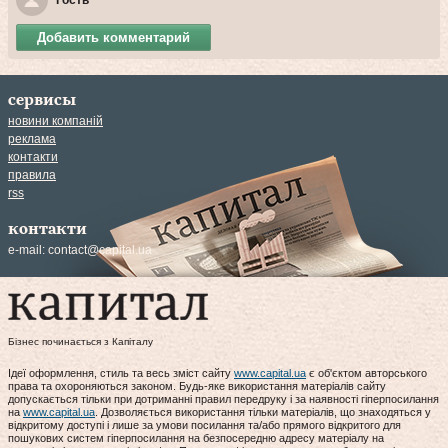
Гость
Добавить комментарий
сервисы
новини компаній
реклама
контакти
правила
rss
контакти
e-mail:
contact@capital.ua
Бізнес починається з Капіталу
Ідеї оформлення, стиль та весь зміст сайту
www.capital.ua
є об'єктом авторського
права та охороняються законом. Будь-яке використання матеріалів сайту
допускається тільки при дотриманні правил передруку і за наявності гіперпосилання
на
www.capital.ua
. Дозволяється використання тільки матеріалів, що знаходяться у
відкритому доступі і лише за умови посилання та/або прямого відкритого для
пошукових систем гіперпосилання на безпосередню адресу матеріалу на