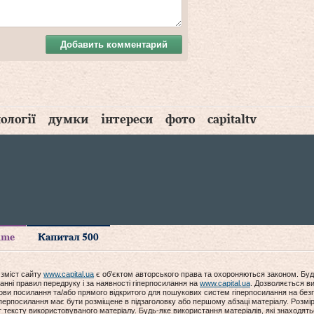
Добавить комментарий
ології
думки
інтереси
фото
capitaltv
time
Капитал 500
 зміст сайту
www.capital.ua
є об'єктом авторського права та охороняються законом. Буд
анні правил передруку і за наявності гіперпосилання на
www.capital.ua
. Дозволяється ви
мови посилання та/або прямого відкритого для пошукових систем гіперпосилання на без
гіперпосилання має бути розміщене в підзаголовку або першому абзаці матеріалу. Розм
ексту використовуваного матеріалу. Будь-яке використання матеріалів, які знаходять