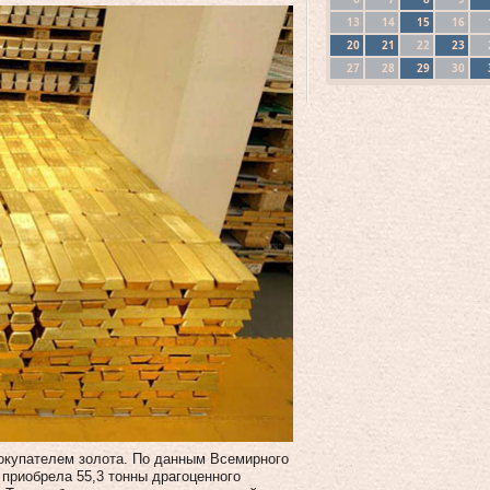
13
14
15
16
20
21
22
23
27
28
29
30
покупателем золота. По данным Всемирного
 приобрела 55,3 тонны драгоценного