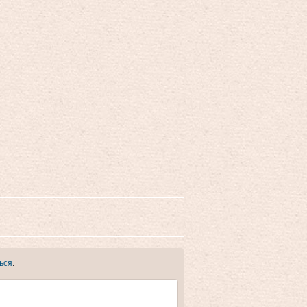
ься
.