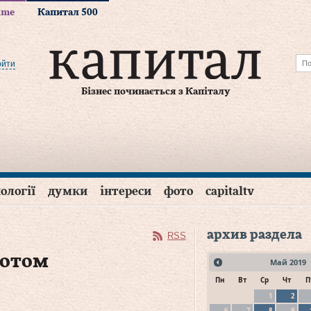
time
Капитал 500
ойти
Бізнес починається з Капіталу
ології
думки
інтереси
фото
capitaltv
архив раздела
RSS
лотом
Май
2019
Пн
Вт
Ср
Чт
П
1
2
6
7
8
9