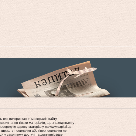
ь-яке використання матеріалів сайту
користання тільки матеріалів, що знаходяться у
посередню адресу матеріалу на www.capital.ua
ір шрифту посилання або гіперпосилання не
ся у закритому доступі та доступні лише