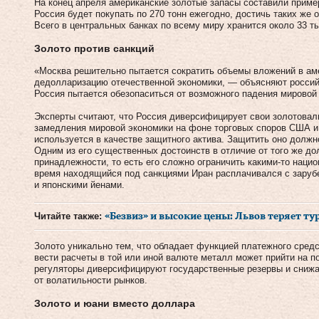
На конец апреля американские золотые запасы составили пример
Россия будет покупать по 270 тонн ежегодно, достичь таких же 
Всего в центральных банках по всему миру хранится около 33 ты
Золото против санкций
«Москва решительно пытается сократить объемы вложений в аме
дедолларизацию отечественной экономики, — объясняют росси
Россия пытается обезопаситься от возможного падения мировой
Эксперты считают, что Россия диверсифицирует свои золотовал
замедления мировой экономики на фоне торговых споров США и
используется в качестве защитного актива. Защитить оно должн
Одним из его существенных достоинств в отличие от того же до
принадлежности, то есть его сложно ограничить какими-то наци
время находящийся под санкциями Иран расплачивался с зару
и японскими йенами.
Читайте также:
«Безвиз» и высокие цены: Львов теряет ту
Золото уникально тем, что обладает функцией платежного средс
вести расчеты в той или иной валюте металл может прийти на п
регуляторы диверсифицируют государственные резервы и сниж
от волатильности рынков.
Золото и юани вместо доллара