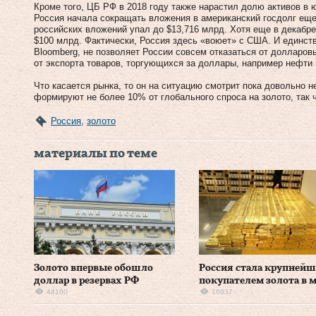
Кроме того, ЦБ РФ в 2018 году также нарастил долю активов в ю
Россия начала сокращать вложения в американский госдолг еще 
российских вложений упал до $13,716 млрд. Хотя еще в декабре
$100 млрд. Фактически, Россия здесь «воюет» с США. И единств
Bloomberg, не позволяет России совсем отказаться от долларов
от экспорта товаров, торгующихся за доллары, например нефти 
Что касается рынка, то он на ситуацию смотрит пока довольно н
формируют не более 10% от глобального спроса на золото, так 
Россия
,
золото
материалы по теме
Золото впервые обошло
Россия стала крупней
доллар в резервах РФ
покупателем золота в 
44160
16937