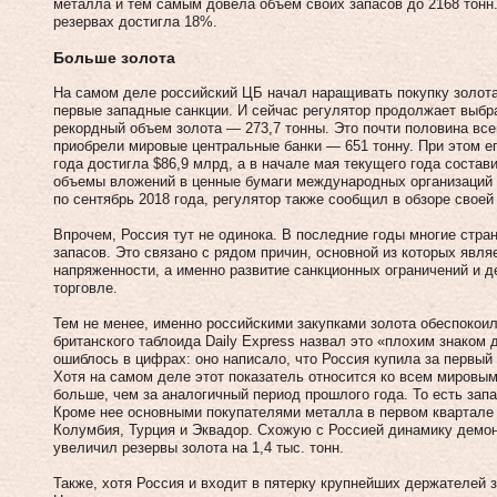
металла и тем самым довела объем своих запасов до 2168 тонн.
резервах достигла 18%.
Больше золота
На самом деле российский ЦБ начал наращивать покупку золота 
первые западные санкции. И сейчас регулятор продолжает выбра
рекордный объем золота — 273,7 тонны. Это почти половина все
приобрели мировые центральные банки — 651 тонну. При этом ег
года достигла $86,9 млрд, а в начале мая текущего года состав
объемы вложений в ценные бумаги международных организаций и 
по сентябрь 2018 года, регулятор также сообщил в обзоре своей
Впрочем, Россия тут не одинока. В последние годы многие стр
запасов. Это связано с рядом причин, основной из которых явля
напряженности, а именно развитие санкционных ограничений и д
торговле.
Тем не менее, именно российскими закупками золота обеспокоил
британского таблоида Daily Express назвал это «плохим знаком 
ошиблось в цифрах: оно написало, что Россия купила за первый 
Хотя на самом деле этот показатель относится ко всем мировы
больше, чем за аналогичный период прошлого года. То есть зап
Кроме нее основными покупателями металла в первом квартале 2
Колумбия, Турция и Эквадор. Схожую с Россией динамику демонс
увеличил резервы золота на 1,4 тыс. тонн.
Также, хотя Россия и входит в пятерку крупнейших держателей 