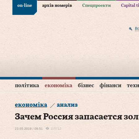
on-line
архів номерів
Спецпроекти
Capital 
В
політика
економіка
бізнес
фінанси
техн
економіка
анализ
Зачем Россия запасается зо
23.05.2019 / 08:51
115712