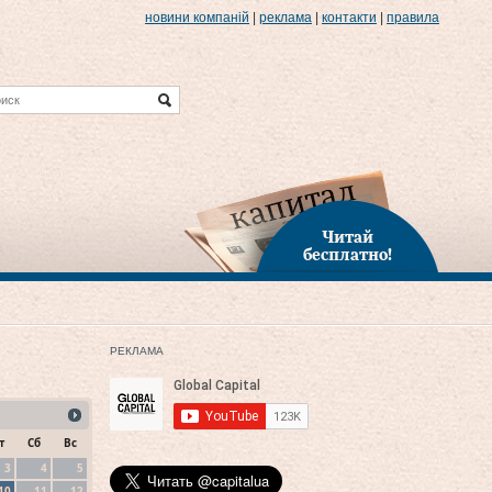
новини компаній
|
реклама
|
контакти
|
правила
Читай
бесплатно!
РЕКЛАМА
т
Сб
Вс
3
4
5
10
11
12