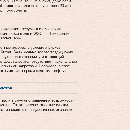
но 8133 тыс. тонн. А значит, даже если
объемов она сможет только через 20 лет.
с. тонн золота.
риканские госбумаги и обеспечить
йские показатели в WGC. — Тем самым
 экономики».
ютные резервы в условиях рисков
 Китая. Ведь именно золото традиционно
о путинскую экономику и от санкций.
ллара становится отсутствие национальной
ональными запретами. Например, в свое
бежными партнерами золотом, нефтью
ристов
тва, и в случае ограничения возможности
омощь. Также, закупая золотые слитки,
ают зависимость национальных экономик