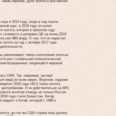
 Таким образом, доля золота в российских
еще в 2014 году, когда в ход пошли
нный курс: в 2018 году он купил
го золота, которое в прошлом году
о стоимость в резервах ЦБ на конец 2018
ила уже $90 млрд. О том, что он нарастил
золото за год с октября 2017 года
 деятельности.
аны увеличивают темпы пополнения золотых
ется рост глобальной геополитической
езинтеграционных тенденций в мировой
ись СМИ. Так, например, эксперт
для мира во всем мире». Впрочем, издание
квартал 2019 года 145,5 тонны золота.
м центробанкам. И он действительно на 68%
асается золотом отнюдь не только Россия.
019 года стали Казахстан, Катар,
трирует и Китай, который с 1980-х
золота, до тех же США стране пока далеко.