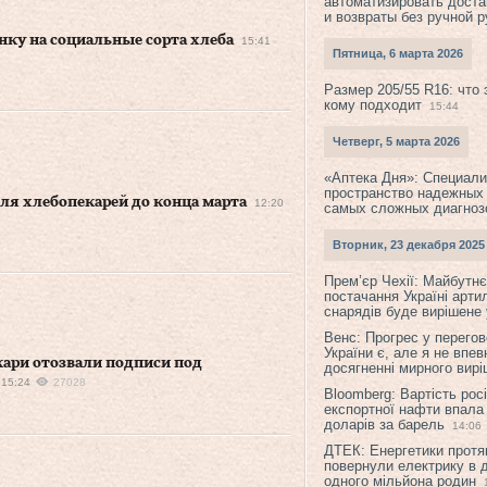
автоматизировать доста
и возвраты без ручной 
ку на социальные сорта хлеба
15:41
Пятница, 6 марта 2026
Размер 205/55 R16: что 
кому подходит
15:44
Четверг, 5 марта 2026
«Аптека Дня»: Специал
пространство надежных
для хлебопекарей до конца марта
12:20
самых сложных диагноз
Вторник, 23 декабря 2025
Прем’єр Чехії: Майбутнє 
постачання Україні арти
снарядів буде вирішене у
Венс: Прогрес у перего
України є, але я не впев
ари отозвали подписи под
досягненні мирного вир
15:24
27028
Bloomberg: Вартість рос
експортної нафти впала
доларів за барель
14:06
ДТЕК: Енергетики протя
повернули електрику в 
одного мільйона родин