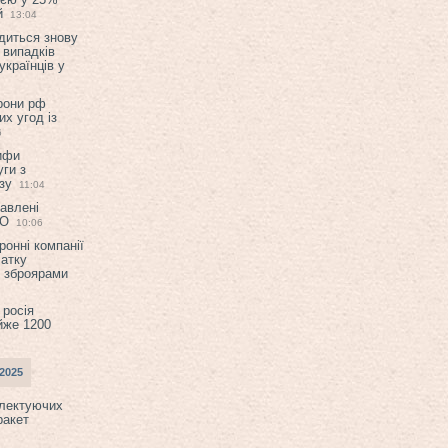
й
13:04
диться знову
 випадків
українців у
орони рф
их угод із
6
ифи
ги з
зу
11:04
авлені
ТО
10:06
ронні компанії
атку
и зброярами
 росія
йже 1200
2025
плектуючих
ракет