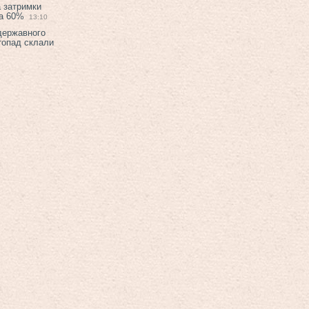
а затримки
на 60%
13:10
 державного
топад склали