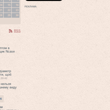
14
15
16
РЕКЛАМА
21
22
23
28
29
30
RSS
птом в
щик Ncase
 діаметр
ти, щоб
20:42
 нельзя
шнему виду
26
ак