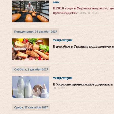
апк
В 2018 году в Украине вырастут це
производство
16:02
21989
Понедельник, 18 декабря 2017
тенденции
В декабре в Украине подешевело 
Суббота, 2 декабря 2017
тенденции
В Украине продолжают дорожать
14935
Среда, 27 сентября 2017