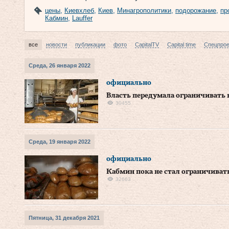
цены
,
Киевхлеб
,
Киев
,
Минагрополитики
,
подорожание
,
пр
Кабмин
,
Lauffer
все
новости
публикации
фото
CapitalTV
Capital time
Спецпро
Среда, 26 января 2022
официально
Власть передумала ограничивать
30455
Среда, 19 января 2022
официально
Кабмин пока не стал ограничива
32663
Пятница, 31 декабря 2021