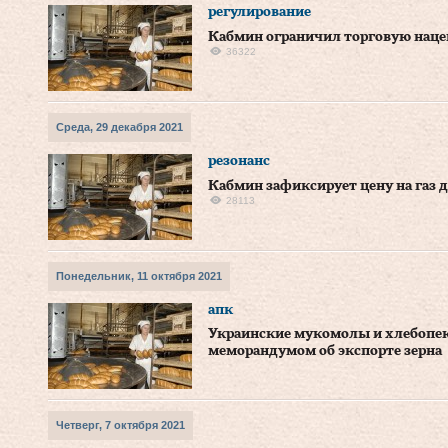
регулирование
Кабмин ограничил торговую нацен
36322
Среда, 29 декабря 2021
резонанс
Кабмин зафиксирует цену на газ 
28113
Понедельник, 11 октября 2021
апк
Украинские мукомолы и хлебопек
меморандумом об экспорте зерна
Четверг, 7 октября 2021