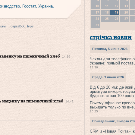
10
11
12
13
оизводство
,
Госстат
,
Украина
,
17
18
19
20
24
25
26
27
31
екты
capital500_type
стрічка новин
Пятница, 5 июня 2026
 наценку на пшеничный хлеб
14:29
Чехлы для телефонов о
Украине: прямой постав
19:36
Среда, 3 июня 2026
Від 6 до 20 мм: де який
арматури використовува
будинок стояв 100 років
ть наценку на пшеничный хлеб
14:42
Почему офисное кресло
выбирать только по вне
20:25
Понедельник, 9 марта 20
CRM и «Новая Почта»: к