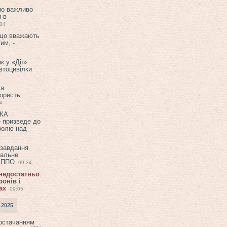
но важливо
и в
:04
 що вважають
им, -
к у «Дії»
втоцивілки
ла
користь
4
ЕКА
е призведе до
ролю над
 завдання
еальне
в ППО
09:34
 недостатньо
онів і
ах
09:05
 2025
постачанням