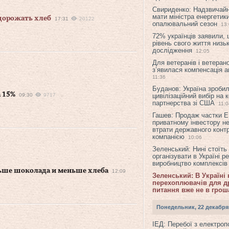
Свириденко: Надзвичай
мати міністра енергетик
дорожать хлеб
17:31
20122
опалювальний сезон
13
72% українців заявили,
рівень свого життя низьк
дослідження
12:05
Для ветеранів і ветерано
з’явилася компенсація а
11:36
Буданов: Україна зроби
 15%
09:30
9717
цивілізаційний вибір на 
партнерства зі США
11:0
Гашев: Продаж частки 
приватному інвестору н
втрати державного конт
компанією
10:06
Зеленський: Нині стоїть
організувати в Україні р
виробництво комплексі
льше шоколада и меньше хлеба
12:09
Зеленський: В Україні
перехоплювачів для др
питання вже не в грош
Понедельник, 22 декабря
ІЕД: Перебої з електро