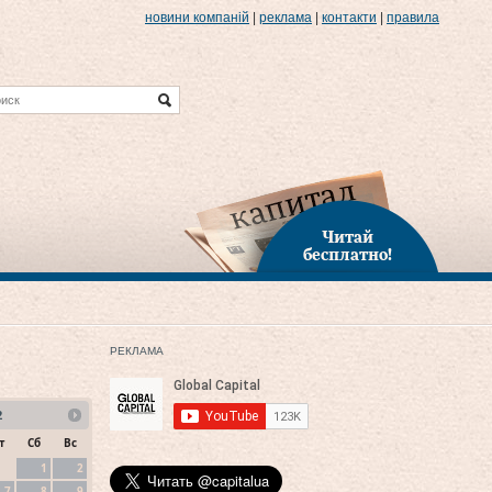
новини компаній
|
реклама
|
контакти
|
правила
Читай
бесплатно!
РЕКЛАМА
2
т
Сб
Вс
1
2
7
8
9