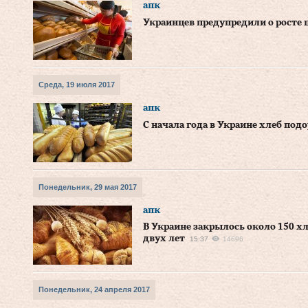
апк
Украинцев предупредили о росте ц
Среда, 19 июля 2017
апк
С начала года в Украине хлеб под
Понедельник, 29 мая 2017
апк
В Украине закрылось около 150 х
двух лет
15:37
14696
Понедельник, 24 апреля 2017