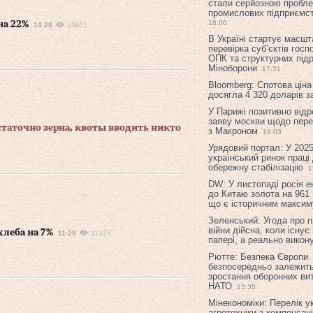
стали серйозною пробл
промислових підприємст
18:00
на 22%
14:28
18611
В Україні стартує масшт
перевірка суб’єктів гос
ОПК та структурних підр
Міноборони
17:31
Bloomberg: Спотова ціна
досягла 4 320 доларів з
У Парижі позитивно відр
заяву москви щодо перег
таточно зерна, квоты вводить никто
з Макроном
16:03
Урядовий портал: У 2025
український ринок праці
обережну стабілізацію
1
DW: У листопаді росія 
до Китаю золота на 961 
що є історичним макси
Зеленський: Угода про 
війни дійсна, коли існує
хлеба на 7%
11:29
11426
папері, а реально викон
Рютте: Безпека Європи
безпосередньо залежить
зростання оборонних вит
НАТО
13:35
Мінекономіки: Перелік у
агротехніки з компенсац