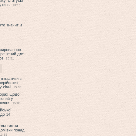
вку, статусы
рутины
13:15
это значит и
изированное
 решений для
ов
15:51
ініціативи з
лерійських
 січні
15:34
ворах щодо
нений у
ішення
15:05
ійської
 до 34
гом тижня
домівки понад
13:35