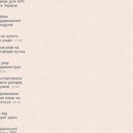
емою для 43%
в України
абна
подарювання
озділів
 на золото
а унцію
17:02
еагував на
оворів путіна
 році
 демонструє
5:34
експортувала
млн доларів,
мумом
15:05
припинення
 не лише на
ується
14:06
 від
рат країн
країнської
ією у 25%