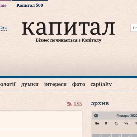
time
Капитал 500
ойти
Бізнес починається з Капіталу
ології
думки
інтереси
фото
capitaltv
архив
RSS
Январь
202
Пн
Вт
Ср
Чт
П
3
4
5
6