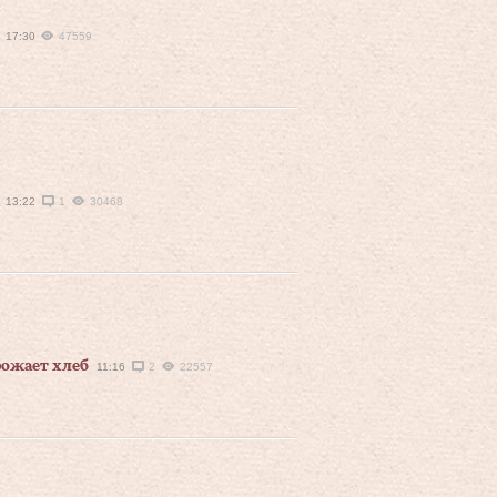
17:30
47559
13:22
1
30468
рожает хлеб
11:16
2
22557