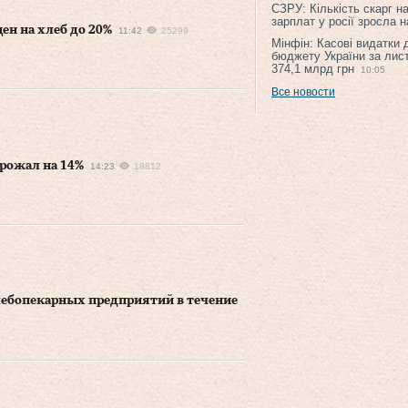
СЗРУ: Кількість скарг н
зарплат у росії зросла 
ен на хлеб до 20%
11:42
25299
Мінфін: Касові видатки
бюджету України за лис
374,1 млрд грн
10:05
Все новости
орожал на 14%
14:23
18812
лебопекарных предприятий в течение