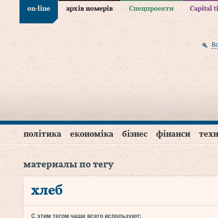
on-line
архів номерів
Спецпроекти
Capital 
В
політика
економіка
бізнес
фінанси
техн
материалы по тегу
хлеб
С этим тегом чаще всего используют: