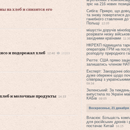
зріс на 216 нових позиці
ны на хлеб и снизится его
Сибіга: Прикро, що дово
та знову повертатися до
ганебного ставлення до 
Польщі
12:05
мішустін доручів міноб
розірвати низку військов
західними країнами
11:3
НКРЕКП підвищила тар
операторів ГРМ на послу
мясо и подорожал хлеб
розподілу природного га
12:40
10203
Рютте: США прямо зацік
залишатись членом НА
Експерт: Закордонні обо
дуже обережні щодо поч
співпраці з українським
09:34
Зеленський: За тиждень
випустила по Україні ма
 хлеб и молочные продукты
14:33
КАБів
09:05
Воскресенье, 21 декабря 
Власюк: Більшість ком
для російських дронів і 
постачає Китай
16:15