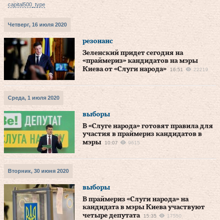
capital500_type
Четверг, 16 июля 2020
резонанс
Зеленский придет сегодня на
«праймериз» кандидатов на мэры
Киева от «Слуги народа»
16:51
22219
Среда, 1 июля 2020
выборы
В «Слуге народа» готовят правила для
участия в праймериз кандидатов в
мэры
10:07
9615
Вторник, 30 июня 2020
выборы
В праймериз «Слуги народа» на
кандидата в мэры Киева участвуют
четыре депутата
15:35
17550