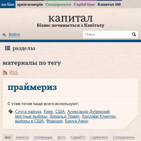
on-line
архів номерів
Спецпроекти
Capital time
Капитал 500
Бізнес починається з Капіталу
Войти
разделы
материалы по тегу
RSS
праймериз
С этим тегом чаще всего используют:
Слуга народа
,
Киев
,
США
,
Александр Дубинский
,
местные выборы
,
Дональд Трамп
,
Хиллари Клинтон
,
выборы в США
,
Франция
,
Бенуа Амон
все
новости
публикации
фото
CapitalTV
Capital time
Спецпроекты