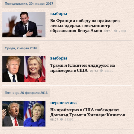
Понедельник, 30 января 2017
выборы
Во Франции победу на праймериз
левых одержал экс-министр
образования Бенуа Амон
09:58
7100
Среда, 2 марта 2016
выборы
Трамп и Клинтон лидируют на
праймериз в США
08:52
14139
Пятница, 26 февраля 2016
перспектива
На праймериз в США побеждают
Дональд Трамп и Хиллари Клинтон
08:57
24399