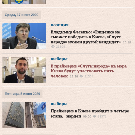
Среда, 17 июня 2020
позиция
Владимир Фесенко: «Тищенко не
сможет победить в Киеве, «Слуге
народа» нужен другой кандидат»
15:18
21398
выборы
В праймериз «Слуги народа» на мэра
Киева будут участвовать пять
человек
12:36
21554
Пятница, 5 июня 2020
выборы
Праймериз в Киеве пройдут в четыре
этапа, - нардеп
09:50
13571