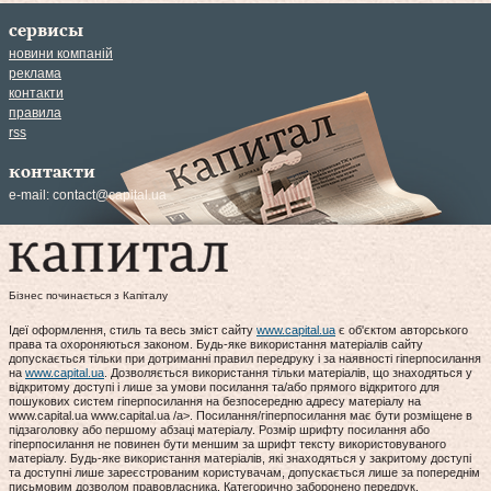
сервисы
новини компаній
реклама
контакти
правила
rss
контакти
e-mail:
contact@capital.ua
Бізнес починається з Капіталу
Ідеї оформлення, стиль та весь зміст сайту
www.capital.ua
є об'єктом авторського
права та охороняються законом. Будь-яке використання матеріалів сайту
допускається тільки при дотриманні правил передруку і за наявності гіперпосилання
на
www.capital.ua
. Дозволяється використання тільки матеріалів, що знаходяться у
відкритому доступі і лише за умови посилання та/або прямого відкритого для
пошукових систем гіперпосилання на безпосередню адресу матеріалу на
www.capital.ua www.capital.ua /a>. Посилання/гіперпосилання має бути розміщене в
підзаголовку або першому абзаці матеріалу. Розмір шрифту посилання або
гіперпосилання не повинен бути меншим за шрифт тексту використовуваного
матеріалу. Будь-яке використання матеріалів, які знаходяться у закритому доступі
та доступні лише зареєстрованим користувачам, допускається лише за попереднім
письмовим дозволом правовласника. Категорично заборонено передрук,