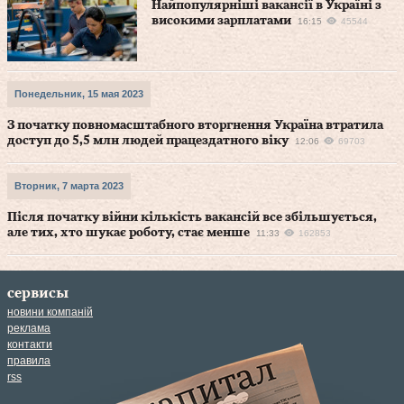
Найпопулярніші вакансії в Україні з
високими зарплатами
16:15
45544
Понедельник, 15 мая 2023
З початку повномасштабного вторгнення Україна втратила
доступ до 5,5 млн людей працездатного віку
12:06
69703
Вторник, 7 марта 2023
Після початку війни кількість вакансій все збільшується,
але тих, хто шукає роботу, стає менше
11:33
162853
сервисы
новини компаній
реклама
контакти
правила
rss