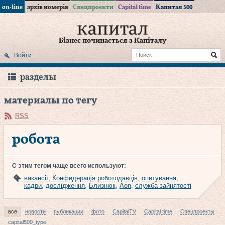
on-line
архів номерів
Спецпроекти
Capital time
Капитал 500
Бізнес починається з Капіталу
Войти
разделы
материалы по тегу
RSS
робота
С этим тегом чаще всего используют:
вакансії
,
Конфедерація роботодавців
,
опитування
,
кадри
,
дослідження
,
Близнюк
,
Aon
,
служба зайнятості
все
новости
публикации
фото
CapitalTV
Capital time
Спецпроекты
capital500_type