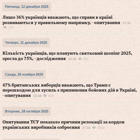
Пятница, 12 декабря 2025
Лише 36% українців вважають, що справи в країні
розвиваються у правильному напрямку, - опитування
17:31
726
Четверг, 11 декабря 2025
Кількість українців, що планують святковий шопінг 2025,
зросла до 75%, - дослідження
15:34
596
Среда, 26 ноября 2025
47% британських виборців вважають, що Трамп є
перешкодою для зусиль з припинення бойових дій в Україні,
- опитування
15:34
615
Вторник, 28 октября 2025
Опитування ТСУ показало причини релокації за кордон
українських виробників озброєння
17:31
1003