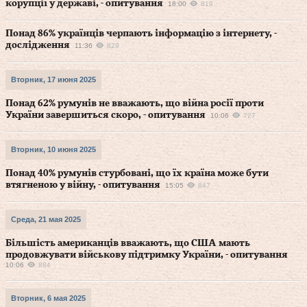
корупції у державі, - опитування
18:00
819
Понад 86% українців черпають інформацію з інтернету, -
дослідження
11:36
829
Вторник, 17 июня 2025
Понад 62% румунів не вважають, що війна росії проти
України завершиться скоро, - опитування
10:06
727
Вторник, 10 июня 2025
Понад 40% румунів стурбовані, що їх країна може бути
втягненою у війну, - опитування
15:05
847
Среда, 21 мая 2025
Більшість американців вважають, що США мають
продовжувати військову підтримку України, - опитування
10:06
884
Вторник, 6 мая 2025