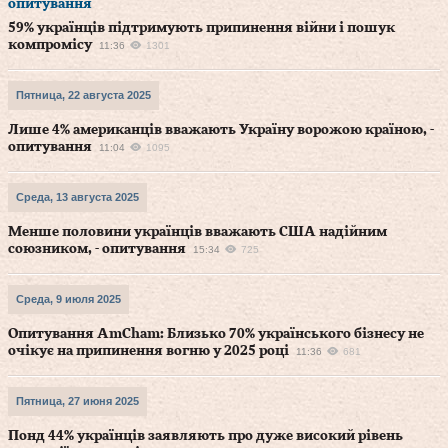
опитування
59% українців підтримують припинення війни і пошук
компромісу
11:36
1301
Пятница, 22 августа 2025
Лише 4% американців вважають Україну ворожою країною, -
опитування
11:04
1095
Среда, 13 августа 2025
Менше половини українців вважають США надійним
союзником, - опитування
15:34
725
Среда, 9 июля 2025
Опитування AmCham: Близько 70% українського бізнесу не
очікує на припинення вогню у 2025 році
11:36
681
Пятница, 27 июня 2025
Понд 44% українців заявляють про дуже високий рівень