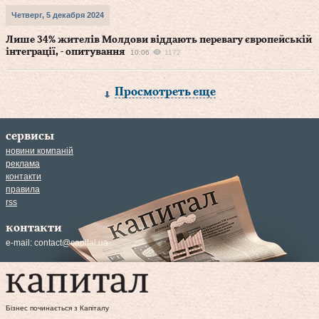
Четверг, 5 декабря 2024
Лише 34% жителів Молдови віддають перевагу європейській
інтеграції, - опитування
10:06
1172
Просмотреть еще
сервисы
новини компаній
реклама
контакти
правила
rss
контакти
e-mail:
contact@capital.ua
Бізнес починається з Капіталу