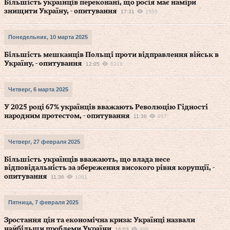
Більшість українців переконані, що росія має наміри
знищити Україну, - опитування
17:31
1555
Понедельник, 10 марта 2025
Більшість мешканців Польщі проти відправлення військ в
Україну, - опитування
12:05
6315
Четверг, 6 марта 2025
У 2025 році 67% українців вважають Революцію Гідності
народним протестом, - опитування
11:36
957
Четверг, 27 февраля 2025
Більшість українців вважають, що влада несе
відповідальність за збереження високого рівня корупції, -
опитування
11:36
1081
Пятница, 7 февраля 2025
Зростання цін та економічна криза: Українці назвали
найбільши проблеми України
16:03
999