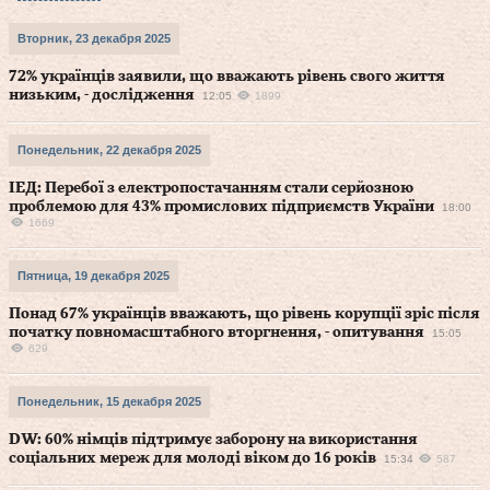
Вторник, 23 декабря 2025
72% українців заявили, що вважають рівень свого життя
низьким, - дослідження
12:05
1899
Понедельник, 22 декабря 2025
ІЕД: Перебої з електропостачанням стали серйозною
проблемою для 43% промислових підприємств України
18:00
1669
Пятница, 19 декабря 2025
Понад 67% українців вважають, що рівень корупції зріс після
початку повномасштабного вторгнення, - опитування
15:05
629
Понедельник, 15 декабря 2025
DW: 60% німців підтримує заборону на використання
соціальних мереж для молоді віком до 16 років
15:34
587