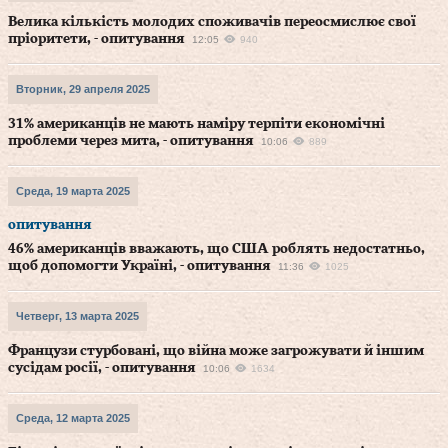
Велика кількість молодих споживачів переосмислює свої
пріоритети, - опитування
12:05
940
Вторник, 29 апреля 2025
31% американців не мають наміру терпіти економічні
проблеми через мита, - опитування
10:06
889
Среда, 19 марта 2025
опитування
46% американців вважають, що США роблять недостатньо,
щоб допомогти Україні, - опитування
11:36
1025
Четверг, 13 марта 2025
Французи стурбовані, що війна може загрожувати й іншим
сусідам росії, - опитування
10:06
1634
Среда, 12 марта 2025