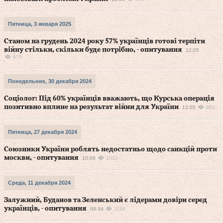
Пятница, 3 января 2025
Станом на грудень 2024 року 57% українців готові терпіти
війну стільки, скільки буде потрібно, - опитування
12:05
975
Понедельник, 30 декабря 2024
Соціолог: Під 60% українців вважають, що Курська операція
позитивно вплине на результат війни для України
12:05
982
Пятница, 27 декабря 2024
Союзники України роблять недостатньо щодо санкцій проти
москви, - опитування
10:06
1033
Среда, 11 декабря 2024
Залужний, Буданов та Зеленський є лідерами довіри серед
українців, - опитування
09:34
1198