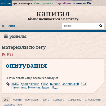
on-line
архів номерів
Спецпроекти
Capital time
Капитал 500
Бізнес починається з Капіталу
Войти
разделы
материалы по тегу
RSS
опитування
С этим тегом чаще всего используют:
КМІС
,
дослідження
,
США
,
вибори
,
Зеленський
,
ЗСУ
,
Німеччина
,
Румунія
,
Трамп
,
ІЕД
все
новости
публикации
фото
CapitalTV
Capital time
Спецпроекты
capital500_type