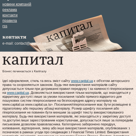
новини компаній
реклама
контакти
правила
rss
контакти
e-mail:
contact@capital.ua
Бізнес починається з Капіталу
Ідеї оформлення, стиль та весь зміст сайту
www.capital.ua
є об'єктом авторського
права та охороняються законом. Будь-яке використання матеріалів сайту
допускається тільки при дотриманні правил передруку і за наявності гіперпосилання
на
www.capital.ua
. Дозволяється використання тільки матеріалів, що знаходяться у
відкритому доступі і лише за умови посилання та/або прямого відкритого для
пошукових систем гіперпосилання на безпосередню адресу матеріалу на
www.capital.ua www.capital.ua /a>. Посилання/гіперпосилання має бути розміщене в
підзаголовку або першому абзаці матеріалу. Розмір шрифту посилання або
гіперпосилання не повинен бути меншим за шрифт тексту використовуваного
матеріалу. Будь-яке використання матеріалів, які знаходяться у закритому доступі
та доступні лише зареєстрованим користувачам, допускається лише за попереднім
письмовим дозволом правовласника. Категорично заборонено передрук,
копіювання, відтворення, зміну або інше використання матеріалів, опублікованих з
позначкою в рамках угоди про синдикацію з Financial Times Limited. Використання