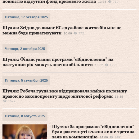
повністю відсутній фонд кризового житла
13:35
710
Пятница, 17 октября 2025
Шуляк: Згідно до вимог ЄС службове житло більше не
можна буде приватизувати
10:06
772
Четверг, 2 октября 2025
Шуляк: Фінансування програми "єВідновлення" на
наступний рік можуть значно збільшити
13:35
1222
Пятница, 5 сентября 2025
Шуляк: Робоча група вже відпрацювала майже половину
правок до законопроєкту щодо житлової реформи
13:35
1577
Пятница, 8 августа 2025
Шуляк: За програмою "єВідновлення"
були розглянуті вчасно лише третина
заяв на компенсацію
14:06
1491