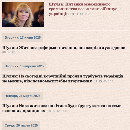
Шуляк: Питання множинного
громадянства все ж таки об’єднує
українців
09:34
1197
Вторник, 17 июня 2025
Шуляк: Житлова реформа - питання, що назріло дуже давно
09:36
1503
Вторник, 15 апреля 2025
Шуляк: На сьогодні корупційні прояви турбують українців
не менше, ніж повномасштабне вторгнення
13:35
1051
Четверг, 27 марта 2025
Шуляк: Нова житлова політика буде ґрунтуватися на семи
основних принципах
13:35
1045
Среда, 26 марта 2025