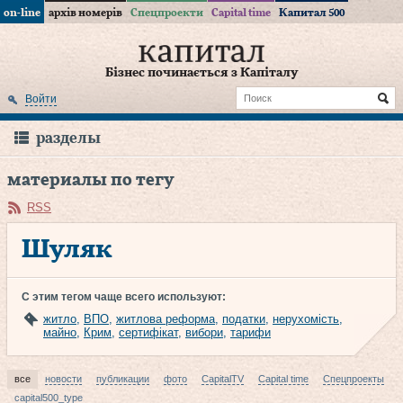
on-line
архів номерів
Спецпроекти
Capital time
Капитал 500
Бізнес починається з Капіталу
Войти
разделы
материалы по тегу
RSS
Шуляк
С этим тегом чаще всего используют:
житло
,
ВПО
,
житлова реформа
,
податки
,
нерухомість
,
майно
,
Крим
,
сертифікат
,
вибори
,
тарифи
все
новости
публикации
фото
CapitalTV
Capital time
Спецпроекты
capital500_type