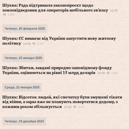
Шуляк: Рада підтримала законопроєкт щодо
землевідведення для операторів мобільного звʼязку
12:05
1489
Четверг, 20 февраля 2025
Шуляк: ЄС вимагає від України запустити нову житлову
політику
14:06
1140
Четверг, 23 января 2025
Шуляк: Збитки, завдані природно-заповідному фонду
України, оцінюються на рівні 15 млрд доларів
14:06
1520
Среда, 22 января 2025
Шуляк: Відсоток людей, які спочатку були змушені тікати
від війни, а зараз вже не планують повертатися додому, з
кожним роком збільшується
13:35
1147
Четверг, 19 декабря 2024