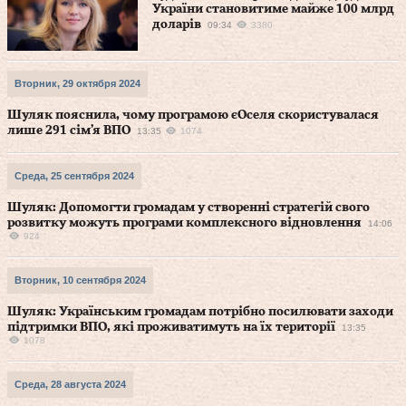
України становитиме майже 100 млрд
доларів
09:34
3380
Вторник, 29 октября 2024
Шуляк пояснила, чому програмою єОселя скористувалася
лише 291 сім’я ВПО
13:35
1074
Среда, 25 сентября 2024
Шуляк: Допомогти громадам у створенні стратегій свого
розвитку можуть програми комплексного відновлення
14:06
924
Вторник, 10 сентября 2024
Шуляк: Українським громадам потрібно посилювати заходи
підтримки ВПО, які проживатимуть на їх території
13:35
1078
Среда, 28 августа 2024