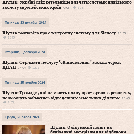
Шуляк: Україні слід ретельніше вивчати системи цивільного
захисту європейських країн
09:34
1037
Пятница, 13 декабря 2024
Шуляк розповіла про електронну систему для бізнесу
13:35
1545
Вторник, 3 декабря 2024
Шуляк: Отримати послугу "єВідновлення" можна череж
ЦНАП
14:06
1231
Пятница, 15 ноября 2024
Шуляк: Громади, які не мають плану просторового розвитку,
не зможуть займатись відведенням земельних ділянок
15:05
1178
Среда, 6 ноября 2024
Шуляк: Очікуваний попит на
будівельні матеріали для відбудови