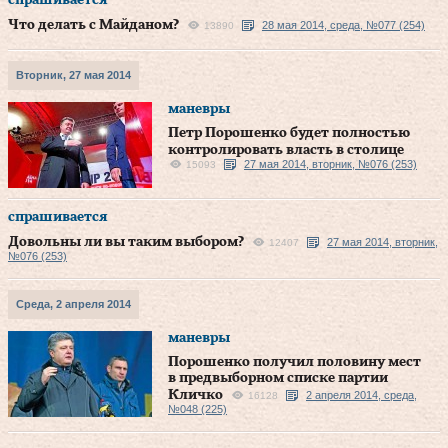
спрашивается
Что делать с Майданом?
28 мая 2014, среда, №077 (254)
13890
Вторник, 27 мая 2014
маневры
Петр Порошенко будет полностью
контролировать власть в столице
27 мая 2014, вторник, №076 (253)
15093
спрашивается
Довольны ли вы таким выбором?
27 мая 2014, вторник,
12407
№076 (253)
Среда, 2 апреля 2014
маневры
Порошенко получил половину мест
в предвыборном списке партии
Кличко
2 апреля 2014, среда,
16128
№048 (225)