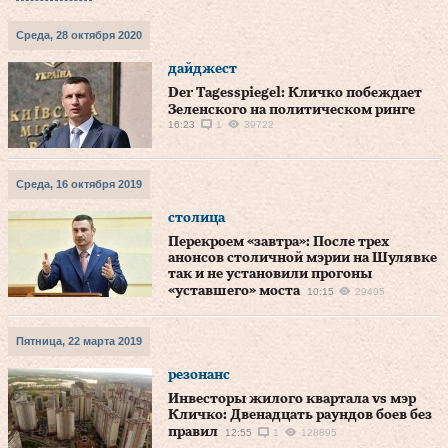
Среда, 28 октября 2020
дайджест
Der Tagesspiegel: Кличко побеждает
Зеленского на политическом ринге
16:23
1
39722
Среда, 16 октября 2019
столица
Перекроем «завтра»: После трех
анонсов столичной мэрии на Шулявке
так и не установили прогоны
«уставшего» моста
10:15
29405
Пятница, 22 марта 2019
резонанс
Инвесторы жилого квартала vs мэр
Кличко: Двенадцать раундов боев без
правил
12:55
1
128895