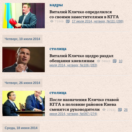
кадры
Виталий Кличко определился
со своими заместителями в КГГА
17 июля 2014, четверг, №111 (288)
71948
Четверг, 10 июля 2014
столица
Виталий Кличко щедро раздал
обещания киевлянам
10
54641
июля 2014, четверг, №106 (283)
Четверг, 26 июня 2014
столица
После назначения Кличко главой
КГГА в половине районов Киева
сменятся руководители
26
27931
июня 2014, четверг, №097 (274)
Среда, 18 июня 2014