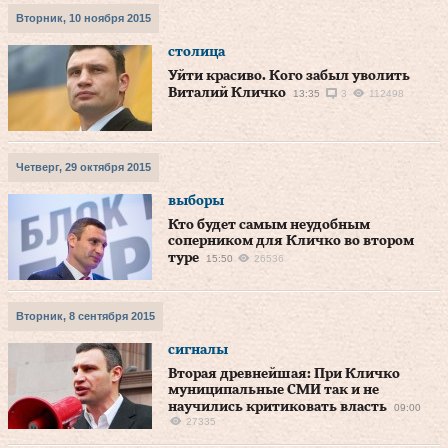
Вторник, 10 ноября 2015
столица
Уйти красиво. Кого забыл уволить
Виталий Кличко
13:35
3
112498
Четверг, 29 октября 2015
выборы
Кто будет самым неудобным
соперником для Кличко во втором
туре
15:50
26536
Вторник, 8 сентября 2015
сигналы
Вторая древнейшая: При Кличко
муниципальные СМИ так и не
научились критиковать власть
09:00
27335