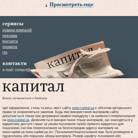
Просмотреть еще
сервисы
новини компаній
реклама
контакти
правила
rss
контакти
e-mail:
contact@capital.ua
Бізнес починається з Капіталу
Ідеї оформлення, стиль та весь зміст сайту
www.capital.ua
є об'єктом авторського
права та охороняються законом. Будь-яке використання матеріалів сайту
допускається тільки при дотриманні правил передруку і за наявності гіперпосилання
на
www.capital.ua
. Дозволяється використання тільки матеріалів, що знаходяться у
відкритому доступі і лише за умови посилання та/або прямого відкритого для
пошукових систем гіперпосилання на безпосередню адресу матеріалу на
www.capital.ua www.capital.ua /a>. Посилання/гіперпосилання має бути розміщене в
підзаголовку або першому абзаці матеріалу. Розмір шрифту посилання або