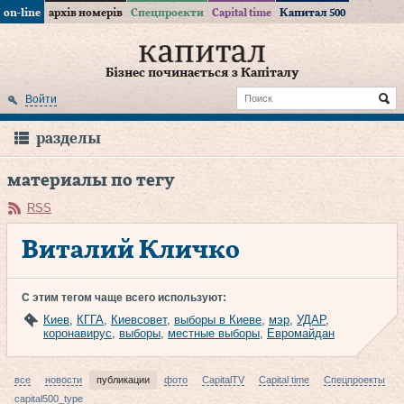
on-line
архів номерів
Спецпроекти
Capital time
Капитал 500
Бізнес починається з Капіталу
Войти
разделы
материалы по тегу
RSS
Виталий Кличко
С этим тегом чаще всего используют:
Киев
,
КГГА
,
Киевсовет
,
выборы в Киеве
,
мэр
,
УДАР
,
коронавирус
,
выборы
,
местные выборы
,
Евромайдан
все
новости
публикации
фото
CapitalTV
Capital time
Спецпроекты
capital500_type