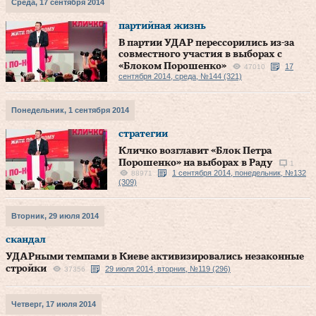
Среда, 17 сентября 2014
партийная жизнь
В партии УДАР перессорились из-за
совместного участия в выборах с
«Блоком Порошенко»
17
47010
сентября 2014, среда, №144 (321)
Понедельник, 1 сентября 2014
стратегии
Кличко возглавит «Блок Петра
Порошенко» на выборах в Раду
1
1 сентября 2014, понедельник, №132
88971
(309)
Вторник, 29 июля 2014
скандал
УДАРными темпами в Киеве активизировались незаконные
стройки
29 июля 2014, вторник, №119 (296)
37356
Четверг, 17 июля 2014