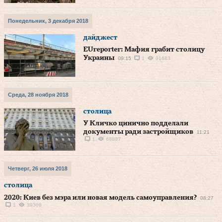
Понедельник, 3 декабря 2018
дайджест
EUreporter: Мафия грабит столицу
Украины
09:15
1
91683
Среда, 28 ноября 2018
столица
У Кличко цинично подделали
документы ради застройщиков
11:21
1
68887
Четверг, 26 июля 2018
столица
2020: Киев без мэра или новая модель самоуправления?
08:27
1
39308