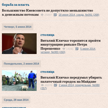
борьба за власть
Большинство Киевсовета не допустило меньшинство
к денежным потокам
18 июня 2014, среда, №091 (268)
25897
Четверг, 5 июня 2014
столица
Виталий Кличко торопится пройти
инаугурацию раньше Петра
Порошенко
5 июня 2014,
14241
четверг, №083 (260)
Понедельник, 2 июня 2014
столица
Виталий Кличко передумал убирать
палаточный городок на Майдане
2 июня 2014, понедельник, №080
20276
(257)
Среда, 28 мая 2014