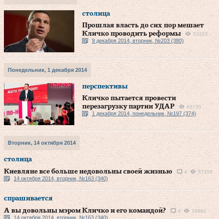
столица
Прошлая власть до сих пор мешает
Кличко проводить реформы
53203
9 декабря 2014, вторник, №203 (380)
Понедельник, 1 декабря 2014
перспективы
Кличко пытается провести
перезагрузку партии УДАР
63735
1 декабря 2014, понедельник, №197 (374)
Вторник, 14 октября 2014
столица
Киевляне все больше недовольны своей жизнью
4
57356
14 октября 2014, вторник, №163 (340)
спрашивается
А вы довольны мэром Кличко и его командой?
4
26862
14 октября 2014, вторник, №163 (340)