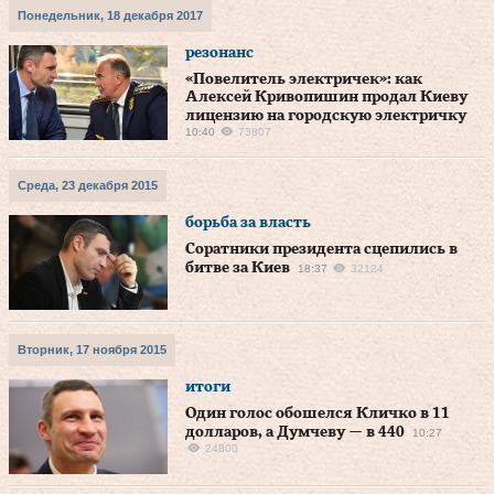
Понедельник, 18 декабря 2017
резонанс
«Повелитель электричек»: как
Алексей Кривопишин продал Киеву
лицензию на городскую электричку
10:40
73807
Среда, 23 декабря 2015
борьба за власть
Соратники президента сцепились в
битве за Киев
18:37
32124
Вторник, 17 ноября 2015
итоги
Один голос обошелся Кличко в 11
долларов, а Думчеву — в 440
10:27
24800