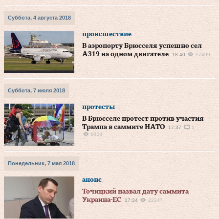
Суббота, 4 августа 2018
происшествие
В аэропорту Брюсселя успешно сел
A319 на одном двигателе
18:40
17499
Суббота, 7 июля 2018
протесты
В Брюсселе протест против участия
Трампа в саммите НАТО
17:37
1
9434
Понедельник, 7 мая 2018
анонс
Точицкий назвал дату саммита
Украина-ЕС
17:34
22247