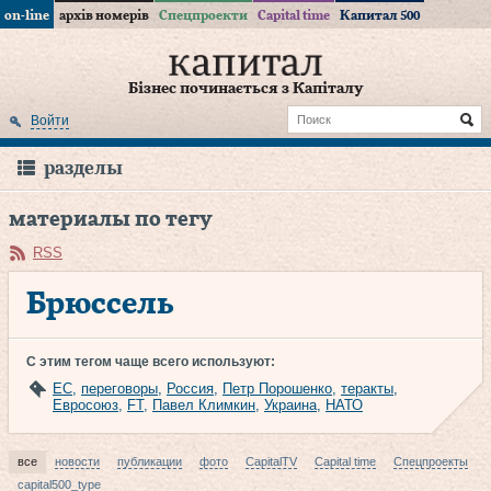
on-line
архів номерів
Спецпроекти
Capital time
Капитал 500
Бізнес починається з Капіталу
Войти
разделы
материалы по тегу
RSS
Брюссель
С этим тегом чаще всего используют:
ЕС
,
переговоры
,
Россия
,
Петр Порошенко
,
теракты
,
Евросоюз
,
FT
,
Павел Климкин
,
Украина
,
НАТО
все
новости
публикации
фото
CapitalTV
Capital time
Спецпроекты
capital500_type