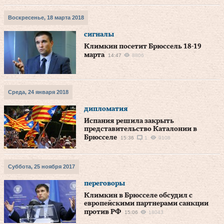
Воскресенье, 18 марта 2018
сигналы
Климкин посетит Брюссель 18-19
марта
14:47
8806
Среда, 24 января 2018
дипломатия
Испания решила закрыть
представительство Каталонии в
Брюсселе
15:36
1
9108
Суббота, 25 ноября 2017
переговоры
Климкин в Брюсселе обсудил с
европейскими партнерами санкции
против РФ
15:06
18043