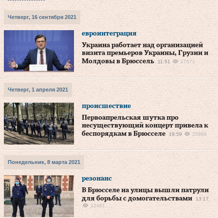
Четверг, 16 сентября 2021
евроинтеграция
Украина работает над организацией
визита премьеров Украины, Грузии и
Молдовы в Брюссель
11:51
17571
Четверг, 1 апреля 2021
происшествие
Первоапрельская шутка про
несуществующий концерт привела к
беспорядкам в Брюсселе
19:59
25989
Понедельник, 8 марта 2021
резонанс
В Брюсселе на улицы вышли патрули
для борьбы с домогательствами
13:17
22481