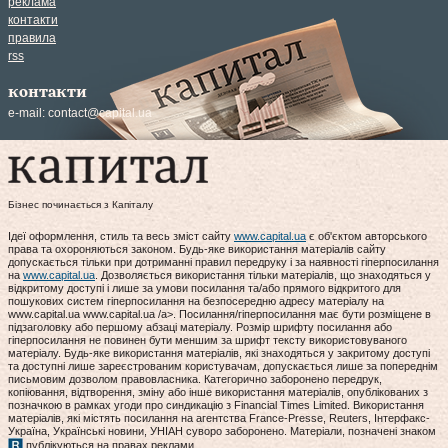
реклама
контакти
правила
rss
контакти
e-mail:
contact@capital.ua
Бізнес починається з Капіталу
Ідеї оформлення, стиль та весь зміст сайту
www.capital.ua
є об'єктом авторського
права та охороняються законом. Будь-яке використання матеріалів сайту
допускається тільки при дотриманні правил передруку і за наявності гіперпосилання
на
www.capital.ua
. Дозволяється використання тільки матеріалів, що знаходяться у
відкритому доступі і лише за умови посилання та/або прямого відкритого для
пошукових систем гіперпосилання на безпосередню адресу матеріалу на
www.capital.ua www.capital.ua /a>. Посилання/гіперпосилання має бути розміщене в
підзаголовку або першому абзаці матеріалу. Розмір шрифту посилання або
гіперпосилання не повинен бути меншим за шрифт тексту використовуваного
матеріалу. Будь-яке використання матеріалів, які знаходяться у закритому доступі
та доступні лише зареєстрованим користувачам, допускається лише за попереднім
письмовим дозволом правовласника. Категорично заборонено передрук,
копіювання, відтворення, зміну або інше використання матеріалів, опублікованих з
позначкою в рамках угоди про синдикацію з Financial Times Limited. Використання
матеріалів, які містять посилання на агентства France-Presse, Reuters, Інтерфакс-
Україна, Українські новини, УНІАН суворо заборонено. Матеріали, позначені знаком
публікуються на правах реклами.