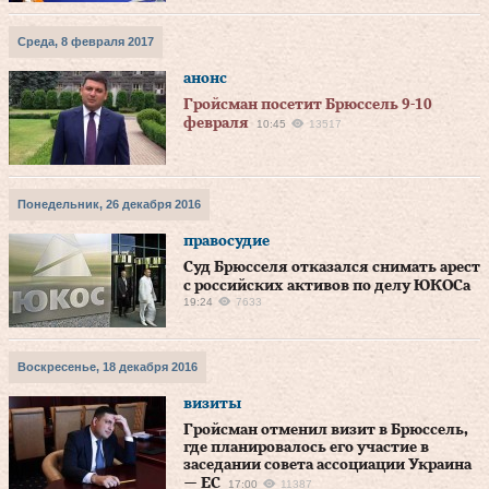
Среда, 8 февраля 2017
анонс
Гройсман посетит Брюссель 9-10
февраля
10:45
13517
Понедельник, 26 декабря 2016
правосудие
Суд Брюсселя отказался снимать арест
с российских активов по делу ЮКОСа
19:24
7633
Воскресенье, 18 декабря 2016
визиты
Гройсман отменил визит в Брюссель,
где планировалось его участие в
заседании совета ассоциации Украина
— ЕС
17:00
11387