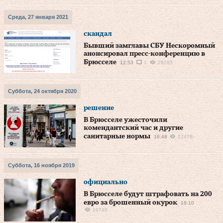
Среда, 27 января 2021
скандал
Бывший замглавы СБУ Нескоромный
анонсировал пресс-конференцию в
Брюсселе
12:53
1
26285
Суббота, 24 октября 2020
решение
В Брюсселе ужесточили
комендантский час и другие
санитарные нормы
16:48
22478
Суббота, 16 ноября 2019
официально
В Брюсселе будут штрафовать на 200
евро за брошенный окурок
18:10
19740