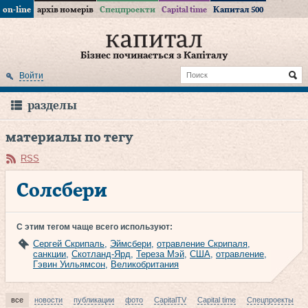
on-line
архів номерів
Спецпроекти
Capital time
Капитал 500
Бізнес починається з Капіталу
Войти
разделы
материалы по тегу
RSS
Солсбери
С этим тегом чаще всего используют:
Сергей Скрипаль
,
Эймсбери
,
отравление Скрипаля
,
санкции
,
Скотланд-Ярд
,
Тереза Мэй
,
США
,
отравление
,
Гэвин Уильямсон
,
Великобритания
все
новости
публикации
фото
CapitalTV
Capital time
Спецпроекты