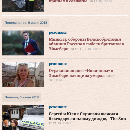
пришел в сознание
19:21
18006
Понедельник, 9 июля 2018
резонанс
Министр обороны Великобритании
обвинил Россию в гибели британки в
Эймсбери
20:15
1
20057
резонанс
Отравивившаяся «Новичком» в
Эймсбери женщина умерла
08:25
14956
Пятница, 6 июля 2018
резонанс
Сергей и Юлия Скрипали выжили
благодаря сильному дождю, - The Sun
10:21
16871