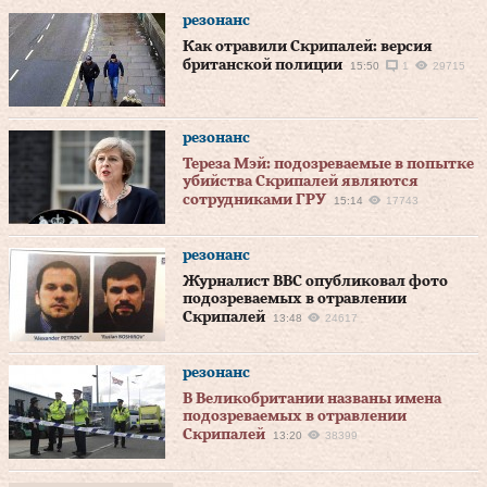
резонанс
Как отравили Скрипалей: версия
британской полиции
15:50
1
29715
резонанс
Тереза Мэй: подозреваемые в попытке
убийства Скрипалей являются
сотрудниками ГРУ
15:14
17743
резонанс
Журналист BBC опубликовал фото
подозреваемых в отравлении
Скрипалей
13:48
24617
резонанс
В Великобритании названы имена
подозреваемых в отравлении
Скрипалей
13:20
38399