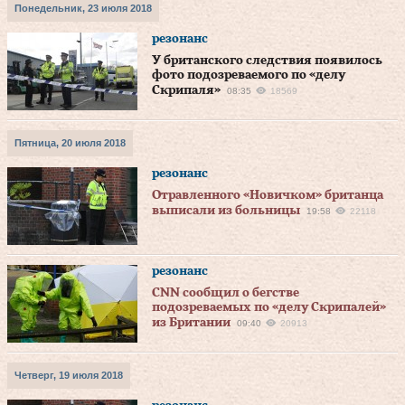
Понедельник, 23 июля 2018
резонанс
У британского следствия появилось
фото подозреваемого по «делу
Скрипаля»
08:35
18569
Пятница, 20 июля 2018
резонанс
Отравленного «Новичком» британца
выписали из больницы
19:58
22118
резонанс
CNN сообщил о бегстве
подозреваемых по «делу Скрипалей»
из Британии
09:40
20913
Четверг, 19 июля 2018