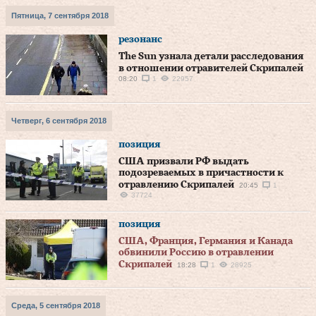
Пятница, 7 сентября 2018
резонанс
The Sun узнала детали расследования
в отношении отравителей Скрипалей
08:20
1
22957
Четверг, 6 сентября 2018
позиция
США призвали РФ выдать
подозреваемых в причастности к
отравлению Скрипалей
20:45
1
37724
позиция
США, Франция, Германия и Канада
обвинили Россию в отравлении
Скрипалей
18:28
1
28925
Среда, 5 сентября 2018