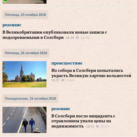
Пятница, 23 ноября 2018
резонанс
В Великобритании опубликовали новые записи с
подозреваемыми в Солсбери
08:39
24756
Пятница, 26 октября 2018
происшествие
Из собора в Солсбери попытались
украсть Великую хартию вольностей
15:37
17481
Понедельник, 15 октября 2018
резонанс
В Солсбери после инцидента с
отравлением упали цены на
недвижимость
18:01
22374