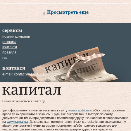
Просмотреть еще
сервисы
новини компаній
реклама
контакти
правила
rss
контакти
e-mail:
contact@capital.ua
Бізнес починається з Капіталу
Ідеї оформлення, стиль та весь зміст сайту
www.capital.ua
є об'єктом авторського
права та охороняються законом. Будь-яке використання матеріалів сайту
допускається тільки при дотриманні правил передруку і за наявності гіперпосилання
на
www.capital.ua
. Дозволяється використання тільки матеріалів, що знаходяться у
відкритому доступі і лише за умови посилання та/або прямого відкритого для
пошукових систем гіперпосилання на безпосередню адресу матеріалу на