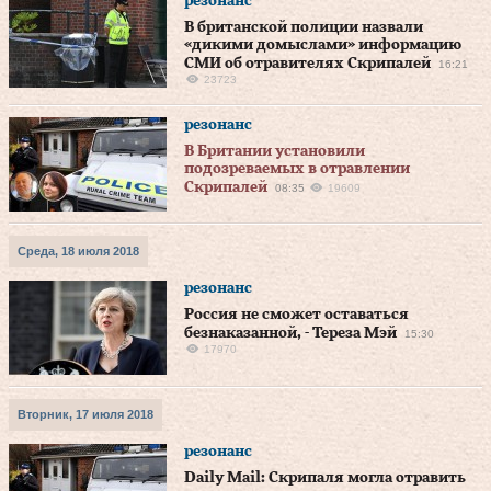
резонанс
В британской полиции назвали
«дикими домыслами» информацию
СМИ об отравителях Скрипалей
16:21
23723
резонанс
В Британии установили
подозреваемых в отравлении
Скрипалей
08:35
19609
Среда, 18 июля 2018
резонанс
Россия не сможет оставаться
безнаказанной, - Тереза Мэй
15:30
17970
Вторник, 17 июля 2018
резонанс
Daily Mail: Скрипаля могла отравить