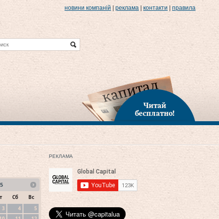
новини компаній
|
реклама
|
контакти
|
правила
Читай
бесплатно!
РЕКЛАМА
5
т
Сб
Вс
3
4
5
10
11
12