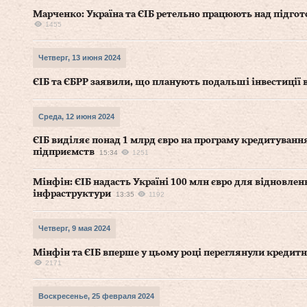
Марченко: Україна та ЄІБ ретельно працюють над підго
1455
Четверг, 13 июня 2024
ЄІБ та ЄБРР заявили, що планують подальші інвестиції 
Среда, 12 июня 2024
ЄІБ виділяє понад 1 млрд євро на програму кредитуванн
підприємств
15:34
1251
Мінфін: ЄІБ надасть Україні 100 млн євро для відновленн
інфраструктури
13:35
1192
Четверг, 9 мая 2024
Мінфін та ЄІБ вперше у цьому році переглянули кредит
2171
Воскресенье, 25 февраля 2024