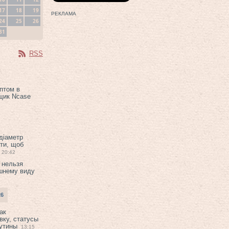
17
18
19
РЕКЛАМА
24
25
26
31
RSS
птом в
щик Ncase
 діаметр
ти, щоб
20:42
 нельзя
шнему виду
26
ак
вку, статусы
рутины
13:15