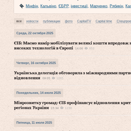
Мінфін
,
Кальвіно
,
ЄБРР
,
інвестиції
,
Марченко
,
Рябикін
,
Ка
все
новости
публикации
фото
CapitalTV
Capital time
Спецпро
Среда, 22 октября 2025
ЄІБ: Маємо намір мобілізувати великі кошти впродовж
високих технологій в Європі
14:06
853
Четверг, 16 октября 2025
Українська делегація обговорила з міжнародними партн
відновлення
09:05
1265
Понедельник, 14 июля 2025
Мінрозвитку громад: ЄІБ профінансує відновлення крит
регіонах України
15:34
1238
Пятница, 11 июля 2025