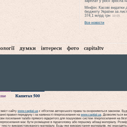
зарплат у росії зросла 
Мінфін: Касові видатки
бюджету України за лис
374,1 млрд грн
10:05
Все новости
ології
думки
інтереси
фото
capitaltv
time
Капитал 500
 зміст сайту
www.capital.ua
є об'єктом авторського права та охороняються законом. Буд
анні правил передруку і за наявності гіперпосилання на
www.capital.ua
. Дозволяється ви
мови посилання та/або прямого відкритого для пошукових систем гіперпосилання на без
гіперпосилання має бути розміщене в підзаголовку або першому абзаці матеріалу. Розм
ексту використовуваного матеріалу. Будь-яке використання матеріалів, які знаходять