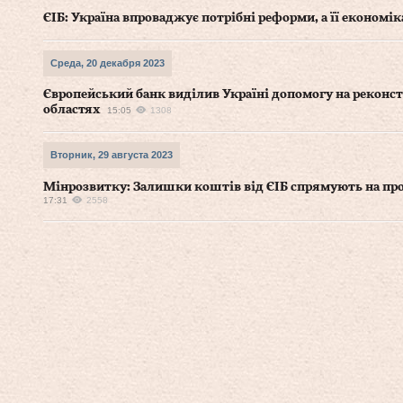
ЄІБ: Україна впроваджує потрібні реформи, а її економік
Среда, 20 декабря 2023
Європейський банк виділив Україні допомогу на реконст
областях
15:05
1308
Вторник, 29 августа 2023
Мінрозвитку: Залишки коштів від ЄІБ спрямують на про
17:31
2558