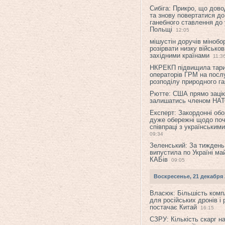
Сибіга: Прикро, що дово
та знову повертатися до
ганебного ставлення до 
Польщі
12:05
мішустін доручів міноб
розірвати низку військов
західними країнами
11:3
НКРЕКП підвищила тар
операторів ГРМ на послу
розподілу природного га
Рютте: США прямо зацік
залишатись членом НА
Експерт: Закордонні обо
дуже обережні щодо поч
співпраці з українським
09:34
Зеленський: За тиждень
випустила по Україні ма
КАБів
09:05
Воскресенье, 21 декабря 
Власюк: Більшість ком
для російських дронів і 
постачає Китай
16:15
СЗРУ: Кількість скарг н