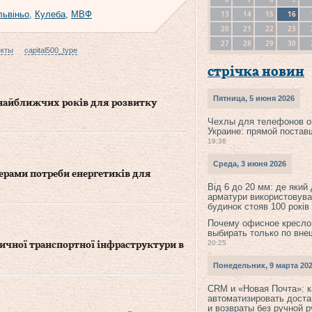
13
14
15
16
львіньо
,
Кулеба
,
МВФ
20
21
22
23
27
28
29
30
екты
capital500_type
стрічка новин
Пятница, 5 июня 2026
 найближчих років для розвитку
Чехлы для телефонов о
Украине: прямой постав
19:36
Среда, 3 июня 2026
ерами потреби енергетиків для
Від 6 до 20 мм: де який
арматури використовува
будинок стояв 100 років
Почему офисное кресло
выбирать только по вне
20:25
ичної транспортної інфраструктури в
Понедельник, 9 марта 20
CRM и «Новая Почта»: к
автоматизировать доста
и возвраты без ручной 