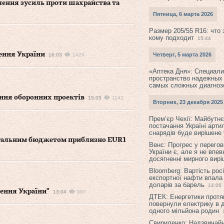
лення зусиль проти шахрайства та
Пятница, 6 марта 2026
Размер 205/55 R16: что 
кому подходит
15:44
лення України
Четверг, 5 марта 2026
16:03
1429
«Аптека Дня»: Специал
пространство надежных
самых сложных диагноз
ання оборонних проектів
15:05
1142
Вторник, 23 декабря 2025
Прем’єр Чехії: Майбутнє 
постачання Україні арти
снарядів буде вирішене у
загальним бюджетом приблизно EUR1
Венс: Прогрес у перего
України є, але я не впев
досягненні мирного вир
Bloomberg: Вартість рос
експортної нафти впала
доларів за барель
14:06
лення України"
13:04
997
ДТЕК: Енергетики протя
повернули електрику в 
одного мільйона родин
Свириденко: Надзвичай