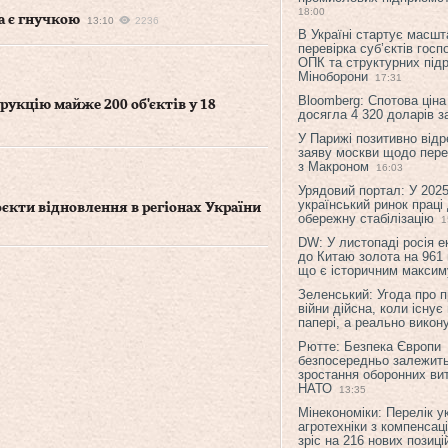
18:00
а є гнучкою
13:10
2236
В Україні стартує масшт
перевірка суб’єктів гос
ОПК та структурних підр
Міноборони
17:31
Bloomberg: Спотова ціна
рукцію майже 200 об'єктів у 18
досягла 4 320 доларів з
У Парижі позитивно відр
заяву москви щодо перег
з Макроном
16:03
Урядовий портал: У 2025
український ринок праці
єкти відновлення в регіонах України
обережну стабілізацію
1
DW: У листопаді росія 
до Китаю золота на 961 
що є історичним макси
Зеленський: Угода про 
війни дійсна, коли існує
папері, а реально викон
Рютте: Безпека Європи
безпосередньо залежить
зростання оборонних вит
НАТО
13:35
Мінекономіки: Перелік у
агротехніки з компенсац
зріс на 216 нових позиці