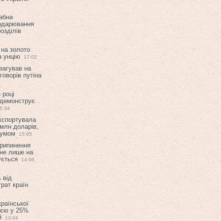
абна
подарювання
озділів
 на золото
а унцію
17:02
еагував на
оворів путіна
 році
 демонструє
5:34
експортувала
млн доларів,
мумом
15:05
припинення
 не лише на
ується
14:06
 від
рат країн
країнської
ією у 25%
й
13:04