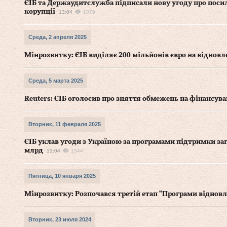
ЄІБ та Держаудитслужба підписали нову угоду про поси
корупції
13:04
1079
Среда, 2 апреля 2025
Мінрозвитку: ЄІБ виділяє 200 мільйонів євро на віднов
Среда, 5 марта 2025
Reuters: ЄІБ оголосив про зняття обмежень на фінансув
Вторник, 11 февраля 2025
ЄІБ уклав угоди з Україною за програмами підтримки 
млрд
13:04
1544
Пятница, 10 января 2025
Мінрозвитку: Розпочався третій етап "Програми віднов
Вторник, 23 июля 2024