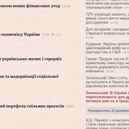
мати міністра енергетик
товкою нових фінансових угод
10:06
опалювальний сезон
13
72% українців заявили,
рівень свого життя низьк
дослідження
12:05
Для ветеранів і ветерано
з’явилася компенсація а
в економіку України
13:04
1600
11:36
Буданов: Україна зроби
цивілізаційний вибір на 
партнерства зі США
11:0
Гашев: Продаж частки 
я українських малих і середніх
приватному інвестору н
втрати державного конт
компанією
10:06
я та модернізації соціальної
Зеленський: Нині стоїть
організувати в Україні р
виробництво комплексі
Зеленський: В Україні
перехоплювачів для др
питання вже не в грош
ний портфель спільних проєктів
09:34
Понедельник, 22 декабря
ІЕД: Перебої з електро
стали серйозною пробл
промислових підприємст