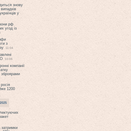
диться знову
 випадків
українців у
орони рф
их угод із
6
ифи
ги з
зу
11:04
авлені
ТО
10:06
ронні компанії
атку
и зброярами
 росія
йже 1200
2025
плектуючих
ракет
а затримки