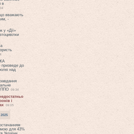
и в
:04
 що вважають
им, -
к у «Дії»
втоцивілки
ла
користь
4
ЕКА
е призведе до
ролю над
 завдання
еальне
в ППО
09:34
 недостатньо
онів і
ах
09:05
 2025
постачанням
емою для 43%
в України