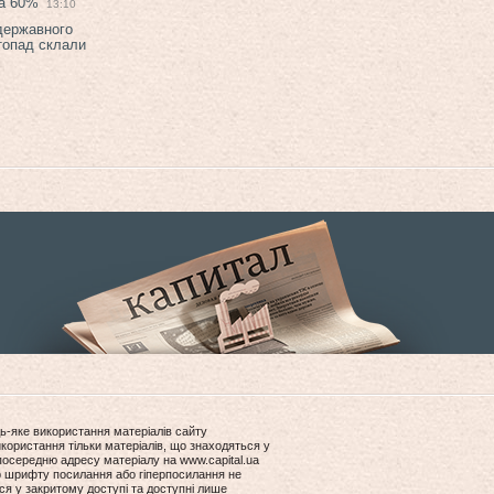
на 60%
13:10
 державного
топад склали
ь-яке використання матеріалів сайту
користання тільки матеріалів, що знаходяться у
посередню адресу матеріалу на www.capital.ua
ір шрифту посилання або гіперпосилання не
ся у закритому доступі та доступні лише