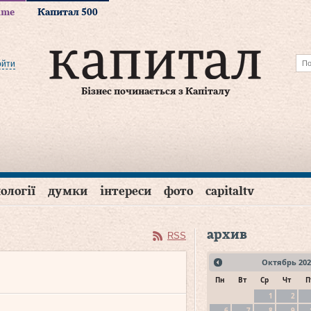
time
Капитал 500
ойти
Бізнес починається з Капіталу
ології
думки
інтереси
фото
capitaltv
архив
RSS
Октябрь
202
Пн
Вт
Ср
Чт
П
1
2
6
7
8
9