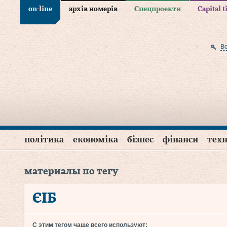
on-line
архів номерів
Спецпроекти
Capital 
В
політика
економіка
бізнес
фінанси
техн
материалы по тегу
ЄІБ
С этим тегом чаще всего используют: