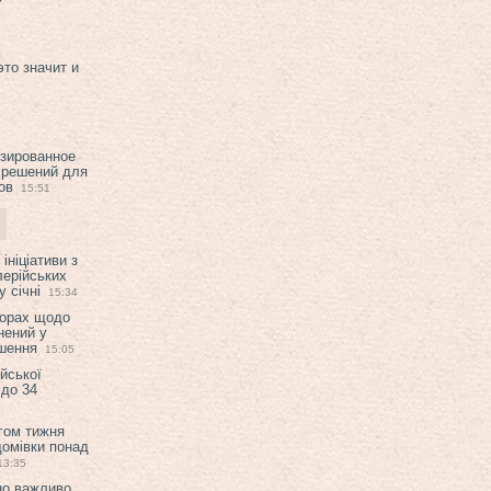
это значит и
изированное
 решений для
ов
15:51
ініціативи з
лерійських
 січні
15:34
ворах щодо
нений у
ішення
15:05
ійської
 до 34
гом тижня
домівки понад
13:35
но важливо