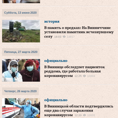
Суббота, 13 июня 2020
история
В память о предках: На Винниччине
установили памятник исчезнувшему
селу
18:03
14817
Пятница, 27 марта 2020
официально
В Виннице обследуют пациенток
роддома, где работала больная
коронавирусом
12:25
10994
Четверг, 26 марта 2020
официально
В Винницкой области подтвердились
еще два случая заражения
коронавирусом
12:20
10005