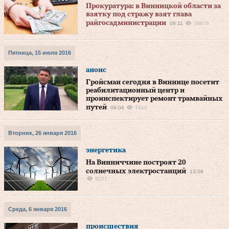
Прокуратура: в Винницкой области за
взятку под стражу взят глава
райгосадминистрации
09:11
18879
Пятница, 15 июля 2016
анонс
Гройсман сегодня в Виннице посетит
реабилитационный центр и
проинспектирует ремонт трамвайных
путей
09:04
7446
Вторник, 26 января 2016
энергетика
На Винниччине построят 20
солнечных электростанций
13:06
8257
Среда, 6 января 2016
происшествия