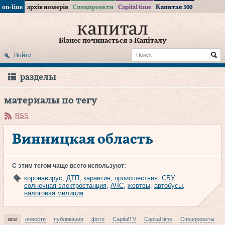
on-line
архів номерів
Спецпроекти
Capital time
Капитал 500
Бізнес починається з Капіталу
Войти
разделы
материалы по тегу
RSS
Винницкая область
С этим тегом чаще всего используют:
коронавирус
,
ДТП
,
карантин
,
происшествия
,
СБУ
,
солнечная электростанция
,
АЧС
,
жертвы
,
автобусы
,
налоговая милиция
все
новости
публикации
фото
CapitalTV
Capital time
Спецпроекты