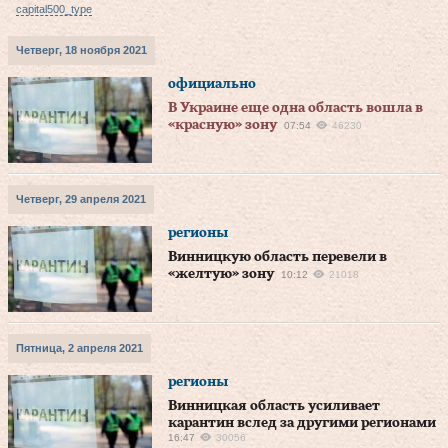
capital500_type
Четверг, 18 ноября 2021
официально
В Украине еще одна область вошла в
«красную» зону
07:54
46230
Четверг, 29 апреля 2021
регионы
Винницкую область перевели в
«желтую» зону
10:12
21018
Пятница, 2 апреля 2021
регионы
Винницкая область усиливает
карантин вслед за другими регионами
16:47
30056