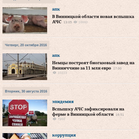
апк
В Винницкой области новая вспышка
АЧС
13:05
16660
Четверг, 20 октября 2016
апк
Немцы построят биогазовый завод на
Винниччине за 11 млн евро
17:00
10223
Вторник, 30 августа 2016
эпидемия
Вспышку АЧС зафиксировали на
ферме в Винницкой области
16:51
7960
коррупция