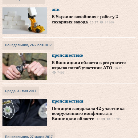
апк
В Украине возобновят работу 2
сахарных завода
10:37
24166
Понедельник, 24 июля 2017
происшествие
В Винницкой области в результате
взрыва погиб участник АТО
16:23
7493
Среда, 31 мая 2017
происшествия
Полиция задержала 42 участника
вооруженного конфликта в
Винницкой области
16:39
27785
Понедельник, 27 марта 2017