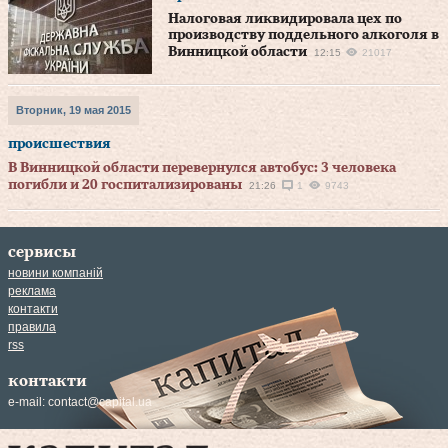
Налоговая ликвидировала цех по
производству поддельного алкоголя в
Винницкой области
12:15
21017
Вторник, 19 мая 2015
происшествия
В Винницкой области перевернулся автобус: 3 человека
погибли и 20 госпитализированы
21:26
1
9743
сервисы
новини компаній
реклама
контакти
правила
rss
контакти
e-mail:
contact@capital.ua