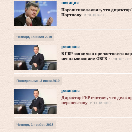
позиция
Порошенко заявил, что директор 
Портнову
11:58
9401
Четверг, 18 июля 2019
резонанс
В ГБР заявили о причастности на
использованием ОВГЗ
13:28
17131
Понедельник, 3 июня 2019
резонанс
Директор ГБР считает, что дела
перспективу
11:41
10900
Четверг, 1 ноября 2018