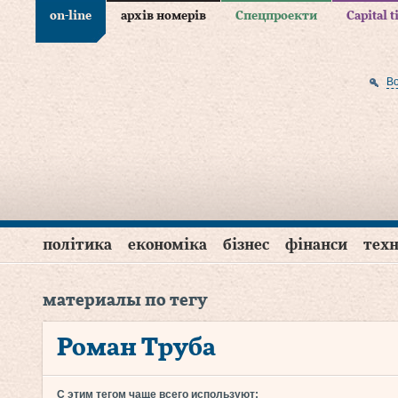
on-line
архів номерів
Спецпроекти
Capital 
В
політика
економіка
бізнес
фінанси
техн
материалы по тегу
Роман Труба
С этим тегом чаще всего используют: