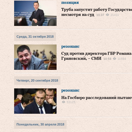
позиция
Труба запустит работу Государств
несмотря на суд
10:37
21411
Среда, 31 октября 2018
резонанс
Суд против директора ГБР Роман
Грановский, – СМИ
10:53
11594
Четверг, 20 сентября 2018
резонанс
На Госбюро расследований пытаю
53125
Понедельник, 30 апреля 2018