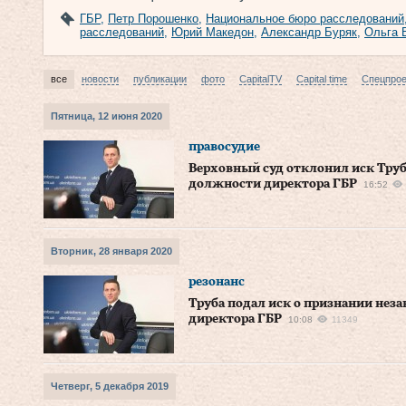
ГБР
,
Петр Порошенко
,
Национальное бюро расследований
расследований
,
Юрий Македон
,
Александр Буряк
,
Ольга 
все
новости
публикации
фото
CapitalTV
Capital time
Спецпро
Пятница, 12 июня 2020
правосудие
Верховный суд отклонил иск Труб
должности директора ГБР
16:52
Вторник, 28 января 2020
резонанс
Труба подал иск о признании нез
директора ГБР
10:08
11349
Четверг, 5 декабря 2019