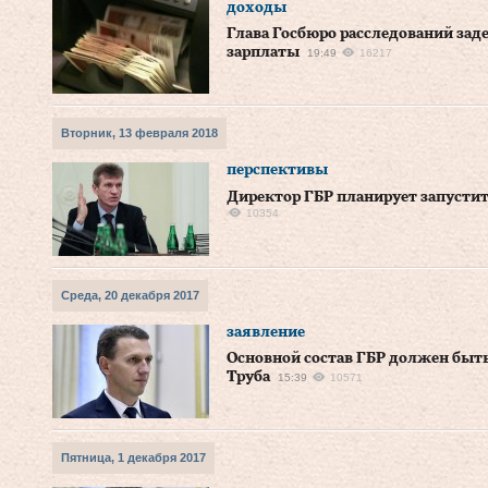
доходы
Глава Госбюро расследований заде
зарплаты
19:49
16217
Вторник, 13 февраля 2018
перспективы
Директор ГБР планирует запустит
10354
Среда, 20 декабря 2017
заявление
Основной состав ГБР должен быть 
Труба
15:39
10571
Пятница, 1 декабря 2017