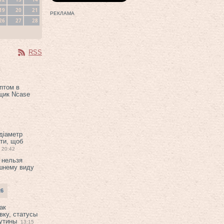
19
20
21
РЕКЛАМА
26
27
28
RSS
птом в
щик Ncase
 діаметр
ти, щоб
20:42
 нельзя
шнему виду
26
ак
вку, статусы
рутины
13:15