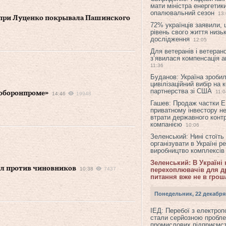
мати міністра енергетик
опалювальний сезон
13
а при Луценко покрывала Пашинского
72% українців заявили,
рівень свого життя низьк
дослідження
12:05
Для ветеранів і ветерано
з’явилася компенсація а
11:36
Буданов: Україна зроби
цивілізаційний вибір на 
партнерства зі США
11:0
роборонпроме»
14:46
19948
Гашев: Продаж частки 
приватному інвестору н
втрати державного конт
компанією
10:06
Зеленський: Нині стоїть
організувати в Україні р
виробництво комплексі
Зеленський: В Україні
ел против чиновников
10:38
7437
перехоплювачів для др
питання вже не в грош
Понедельник, 22 декабря
ІЕД: Перебої з електро
стали серйозною пробл
промислових підприємст