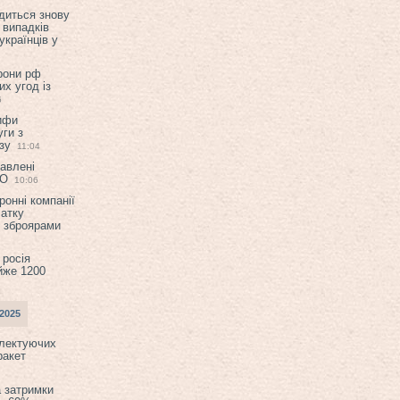
диться знову
 випадків
українців у
орони рф
их угод із
6
ифи
ги з
зу
11:04
авлені
ТО
10:06
ронні компанії
атку
и зброярами
 росія
йже 1200
2025
плектуючих
ракет
а затримки