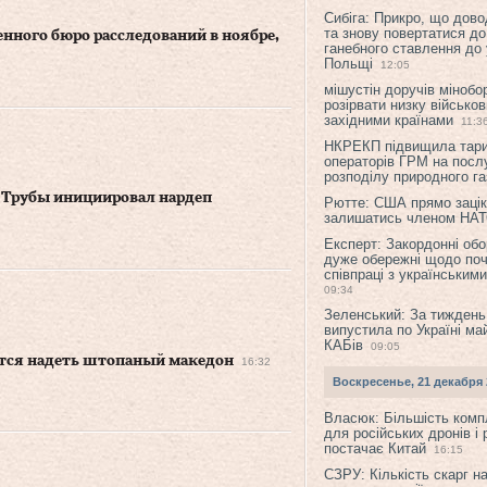
Сибіга: Прикро, що дово
та знову повертатися до
енного бюро расследований в ноябре,
ганебного ставлення до 
Польщі
12:05
мішустін доручів міноб
розірвати низку військов
західними країнами
11:3
НКРЕКП підвищила тар
операторів ГРМ на послу
розподілу природного га
а Трубы инициировал нардеп
Рютте: США прямо зацік
залишатись членом НА
Експерт: Закордонні обо
дуже обережні щодо поч
співпраці з українським
09:34
Зеленський: За тиждень
випустила по Україні ма
КАБів
09:05
тся надеть штопаный македон
16:32
Воскресенье, 21 декабря 
Власюк: Більшість ком
для російських дронів і 
постачає Китай
16:15
СЗРУ: Кількість скарг н