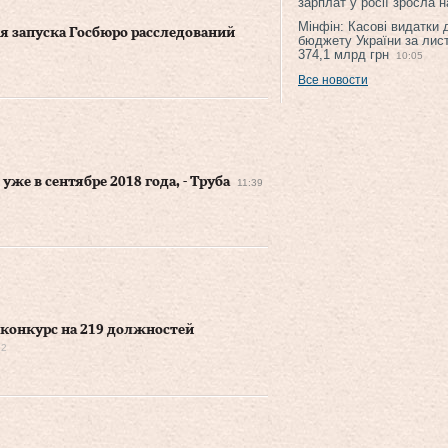
зарплат у росії зросла 
Мінфін: Касові видатки
я запуска Госбюро расследований
бюджету України за лис
374,1 млрд грн
10:05
Все новости
же в сентябре 2018 года, - Труба
11:39
 конкурс на 219 должностей
12