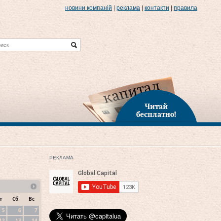
новини компаній
|
реклама
|
контакти
|
правила
Читай
бесплатно!
РЕКЛАМА
т
Сб
Вс
5
6
7
12
13
14