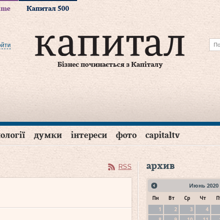
time
Капитал 500
ойти
Бізнес починається з Капіталу
ології
думки
інтереси
фото
capitaltv
архив
RSS
Июнь
2020
Пн
Вт
Ср
Чт
П
1
2
3
4
8
9
10
11