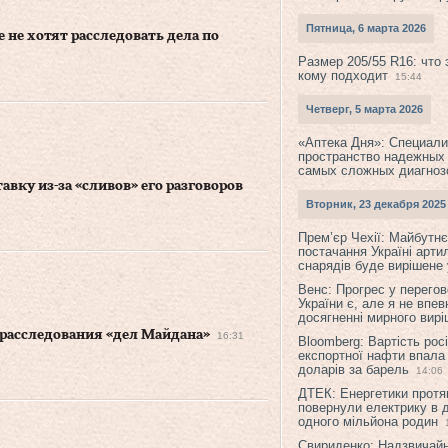
Пятница, 6 марта 2026
е не хотят расследовать дела по
Размер 205/55 R16: что 
кому подходит
15:44
Четверг, 5 марта 2026
«Аптека Дня»: Специал
пространство надежных
самых сложных диагноз
авку из-за «сливов» его разговоров
Вторник, 23 декабря 2025
Прем’єр Чехії: Майбутнє 
постачання Україні арти
снарядів буде вирішене у
Венс: Прогрес у перего
України є, але я не впев
досягненні мирного вир
 расследования «дел Майдана»
16:31
Bloomberg: Вартість рос
експортної нафти впала
доларів за барель
14:06
ДТЕК: Енергетики протя
повернули електрику в 
одного мільйона родин
Свириденко: Надзвичай