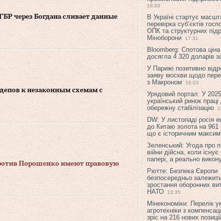
18:00
ГБР через Богдана сливает данные
В Україні стартує масшт
перевірка суб’єктів гос
ОПК та структурних підр
Міноборони
17:31
Bloomberg: Спотова ціна
досягла 4 320 доларів з
У Парижі позитивно відр
заяву москви щодо перег
з Макроном
16:03
рдепов к незаконным схемам с
Урядовий портал: У 2025
український ринок праці
обережну стабілізацію
1
DW: У листопаді росія 
до Китаю золота на 961 
що є історичним макси
Зеленський: Угода про 
війни дійсна, коли існує
папері, а реально викон
 против Порошенко имеют правовую
Рютте: Безпека Європи
безпосередньо залежить
зростання оборонних вит
НАТО
13:35
Мінекономіки: Перелік у
агротехніки з компенсац
зріс на 216 нових позиці