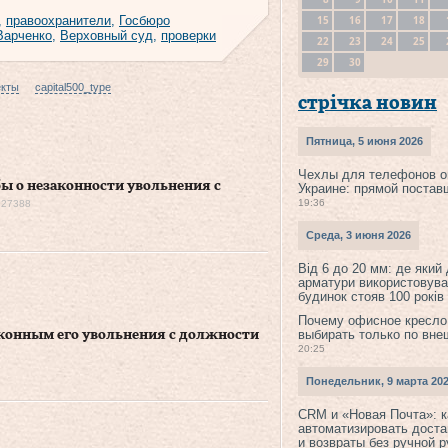
15
16
17
18
,
правоохранители
,
Госбюро
Варченко
,
Верховный суд
,
проверки
22
23
24
25
29
30
екты
capital500_type
стрічка новин
Пятница, 5 июня 2026
Чехлы для телефонов о
ы о незаконности увольнения с
Украине: прямой постав
19:36
27388
Среда, 3 июня 2026
Від 6 до 20 мм: де який
арматури використовува
будинок стояв 100 років
Почему офисное кресло
выбирать только по вне
аконным его увольнения с должности
20:25
Понедельник, 9 марта 20
CRM и «Новая Почта»: к
автоматизировать доста
и возвраты без ручной 