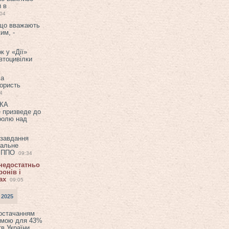
и в
:04
 що вважають
им, -
к у «Дії»
втоцивілки
ла
користь
4
ЕКА
е призведе до
ролю над
 завдання
еальне
в ППО
09:34
 недостатньо
онів і
ах
09:05
 2025
постачанням
емою для 43%
в України