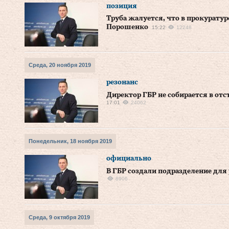
позиция
Труба жалуется, что в прокуратур
Порошенко
15:22
12248
Среда, 20 ноября 2019
резонанс
Директор ГБР не собирается в отст
17:01
24062
Понедельник, 18 ноября 2019
официально
В ГБР создали подразделение для
8906
Среда, 9 октября 2019