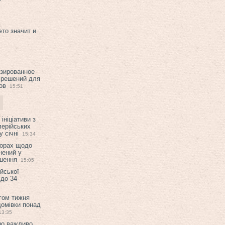
это значит и
изированное
 решений для
ов
15:51
ініціативи з
лерійських
 січні
15:34
ворах щодо
нений у
ішення
15:05
ійської
 до 34
гом тижня
домівки понад
13:35
но важливо