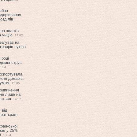
абна
подарювання
озділів
 на золото
а унцію
17:02
еагував на
оворів путіна
 році
 демонструє
5:34
експортувала
млн доларів,
мумом
15:05
припинення
 не лише на
ується
14:06
 від
рат країн
країнської
ією у 25%
й
13:04