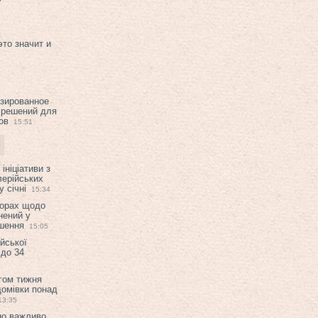
это значит и
изированное
 решений для
ов
15:51
ініціативи з
лерійських
 січні
15:34
ворах щодо
нений у
ішення
15:05
ійської
 до 34
гом тижня
домівки понад
13:35
но важливо