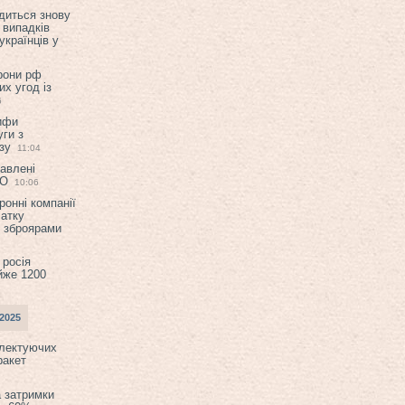
диться знову
 випадків
українців у
орони рф
их угод із
6
ифи
ги з
зу
11:04
авлені
ТО
10:06
ронні компанії
атку
и зброярами
 росія
йже 1200
2025
плектуючих
ракет
а затримки