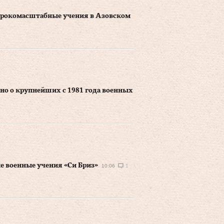
ирокомасштабные учения в Азовском
но о крупнейших с 1981 года военных
е военные учения «Си Бриз»
10:06
1