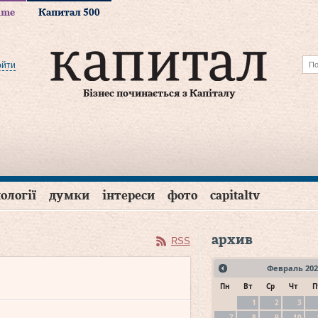
time
Капитал 500
ойти
Бізнес починається з Капіталу
ології
думки
інтереси
фото
capitaltv
архив
RSS
Февраль
202
Пн
Вт
Ср
Чт
П
1
2
3
7
8
9
10