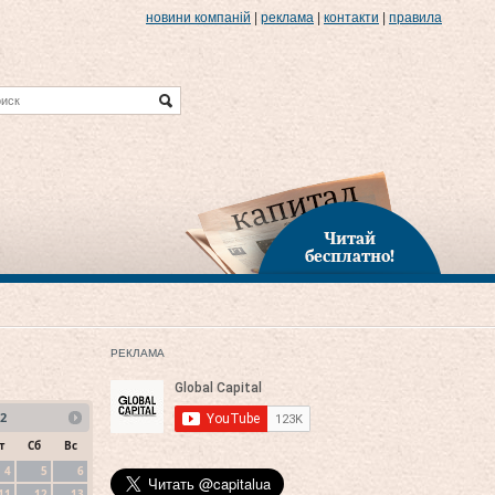
новини компаній
|
реклама
|
контакти
|
правила
Читай
бесплатно!
РЕКЛАМА
2
т
Сб
Вс
4
5
6
11
12
13