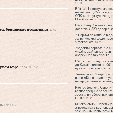
18:00
В Україні стартує масшт
перевірка суб’єктів гос
ОПК та структурних підр
Міноборони
17:31
Bloomberg: Спотова ціна
досягла 4 320 доларів з
ись британские десантники
13:58
У Парижі позитивно відр
заяву москви щодо перег
з Макроном
16:03
Урядовий портал: У 2025
український ринок праці
обережну стабілізацію
1
DW: У листопаді росія 
до Китаю золота на 961 
ерном море
16:58
23601
що є історичним макси
Зеленський: Угода про 
війни дійсна, коли існує
папері, а реально викон
Рютте: Безпека Європи
безпосередньо залежить
зростання оборонних вит
НАТО
13:35
Мінекономіки: Перелік у
5:34
8549
агротехніки з компенсац
зріс на 216 нових позиці