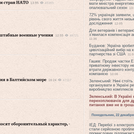
 и стран НАТО
13:55
45365
мати міністра енергетик
опалювальний сезон
13
72% українців заявили,
рівень свого життя низьк
дослідження
12:05
Для ветеранів і ветерано
з’явилася компенсація а
сштабные военные учения
12:55
48721
11:36
Буданов: Україна зроби
цивілізаційний вибір на 
партнерства зі США
11:0
Гашев: Продаж частки 
приватному інвестору н
втрати державного конт
компанією
10:06
ия в Балтийском море
16:24
47117
Зеленський: Нині стоїть
організувати в Україні р
виробництво комплексі
Зеленський: В Україні
перехоплювачів для др
питання вже не в грош
Понедельник, 22 декабря
носят оборонительный характер, -
ІЕД: Перебої з електро
стали серйозною пробл
промислових підприємст