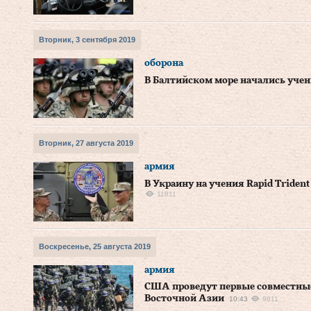
Вторник, 3 сентября 2019
оборона
В Балтийском море начались уче
Вторник, 27 августа 2019
армия
В Украину на учения Rapid Trident
11811
Воскресенье, 25 августа 2019
армия
США проведут первые совместные
Восточной Азии
10:43
9811