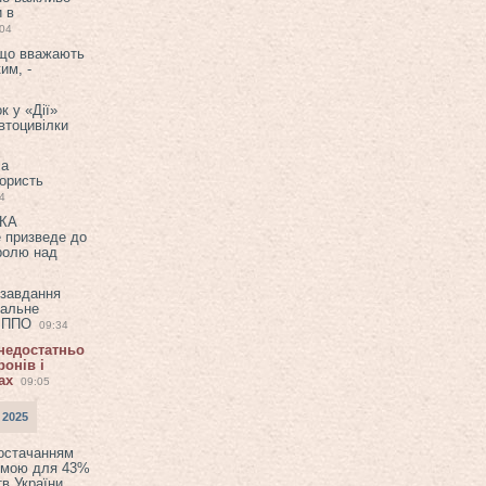
и в
:04
 що вважають
им, -
к у «Дії»
втоцивілки
ла
користь
4
ЕКА
е призведе до
ролю над
 завдання
еальне
в ППО
09:34
 недостатньо
онів і
ах
09:05
 2025
постачанням
емою для 43%
в України