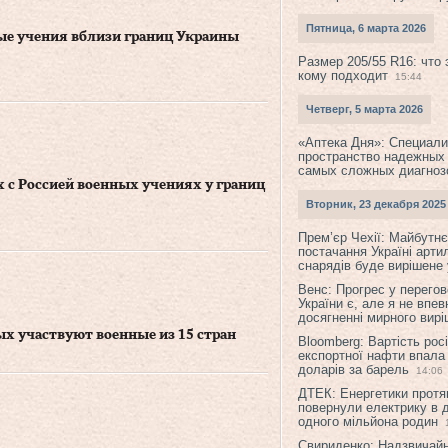
Пятница, 6 марта 2026
ые учения вблизи границ Украины
Размер 205/55 R16: что 
кому подходит
15:44
Четверг, 5 марта 2026
«Аптека Дня»: Специал
пространство надежных
самых сложных диагноз
 с Россией военных учениях у границ
Вторник, 23 декабря 2025
Прем’єр Чехії: Майбутнє 
постачання Україні арти
снарядів буде вирішене у
Венс: Прогрес у перего
України є, але я не впев
досягненні мирного вир
рых участвуют военные из 15 стран
Bloomberg: Вартість рос
експортної нафти впала
доларів за барель
14:06
ДТЕК: Енергетики протя
повернули електрику в 
одного мільйона родин
Свириденко: Надзвичай