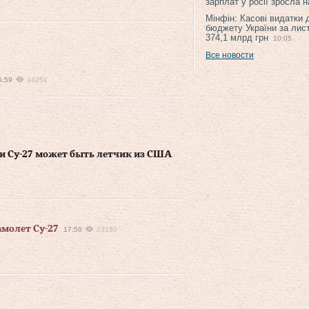
зарплат у росії зросла 
Мінфін: Касові видатки
бюджету України за лис
374,1 млрд грн
10:05
Все новости
5:59
14251
и Су-27 может быть летчик из США
амолет Су-27
17:50
23150