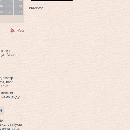
18
19
20
РЕКЛАМА
25
26
27
RSS
птом в
щик Ncase
 діаметр
ти, щоб
20:42
 нельзя
шнему виду
26
ак
вку, статусы
рутины
13:15