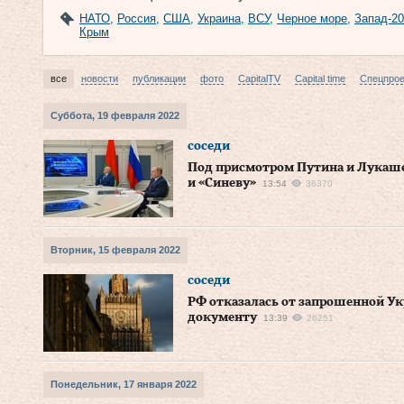
НАТО
,
Россия
,
США
,
Украина
,
ВСУ
,
Черное море
,
Запад-2
Крым
все
новости
публикации
фото
CapitalTV
Capital time
Спецпро
Суббота, 19 февраля 2022
соседи
Под присмотром Путина и Лукаше
и «Синеву»
13:54
36370
Вторник, 15 февраля 2022
соседи
РФ отказалась от запрошенной Ук
документу
13:39
26251
Понедельник, 17 января 2022