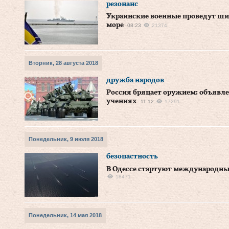
резонанс
Украинские военные проведут ш
море
08:23
21374
Вторник, 28 августа 2018
дружба народов
Россия бряцает оружием: объявле
учениях
11:12
17291
Понедельник, 9 июля 2018
безопастность
В Одессе стартуют международны
18471
Понедельник, 14 мая 2018