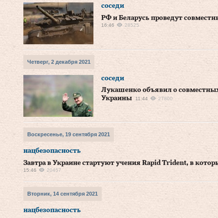
соседи
РФ и Беларусь проведут совместн
16:46
28525
Четверг, 2 декабря 2021
соседи
Лукашенко объявил о совместных
Украины
11:44
27800
Воскресенье, 19 сентября 2021
нацбезопасность
Завтра в Украине стартуют учения Rapid Trident, в кото
15:46
20457
Вторник, 14 сентября 2021
нацбезопасность