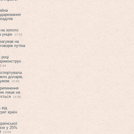
абна
подарювання
озділів
 на золото
а унцію
17:02
еагував на
оворів путіна
 році
 демонструє
5:34
експортувала
млн доларів,
мумом
15:05
припинення
 не лише на
ується
14:06
 від
рат країн
країнської
ією у 25%
й
13:04