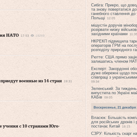
Сибіга: Прикро, що дово
та знову повертатися до
ганебного ставлення до 
Польщі
12:05
мішустін доручів міноб
розірвати низку військов
західними країнами
11:3
ния НАТО
17:53
19269
НКРЕКП підвищила тар
операторів ГРМ на послу
розподілу природного га
Рютте: США прямо зацік
залишатись членом НА
Експерт: Закордонні обо
дуже обережні щодо поч
співпраці з українським
 приедут военные из 14 стран
19:31
09:34
Зеленський: За тиждень
випустила по Україні ма
КАБів
09:05
Воскресенье, 21 декабря 
Власюк: Більшість ком
для російських дронів і 
постачає Китай
 учения с 10 странами Юго-
16:15
СЗРУ: Кількість скарг н