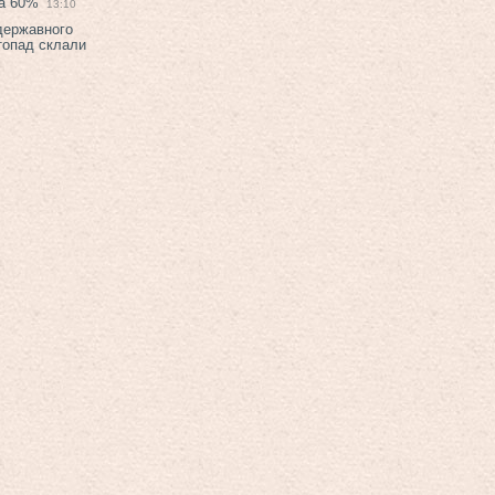
на 60%
13:10
 державного
топад склали