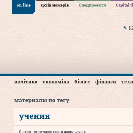
on-line
архів номерів
Спецпроекти
Capital 
В
політика
економіка
бізнес
фінанси
техн
материалы по тегу
учения
С этим тегом чаще всего используют: