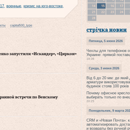
14
15
16
17
017
,
военные
,
кризис на юго-востоке
,
21
22
23
24
28
екты
capital500_type
стрічка новин
Пятница, 5 июня 2026
Чехлы для телефонов о
нко запустили «Искандер», «Циркон»
Украине: прямой постав
19:36
Среда, 3 июня 2026
Від 6 до 20 мм: де який
арматури використовува
будинок стояв 100 років
Почему офисное кресло
выбирать только по вне
раиной встречи по Венскому
20:25
Понедельник, 9 марта 20
CRM и «Новая Почта»: к
автоматизировать доста
и возвраты без ручной 