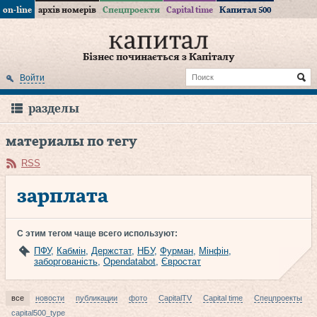
on-line
архів номерів
Спецпроекти
Capital time
Капитал 500
Бізнес починається з Капіталу
Войти
разделы
материалы по тегу
RSS
зарплата
С этим тегом чаще всего используют:
ПФУ
,
Кабмін
,
Держстат
,
НБУ
,
Фурман
,
Мінфін
,
заборгованість
,
Opendatabot
,
Євростат
все
новости
публикации
фото
CapitalTV
Capital time
Спецпроекты
capital500_type