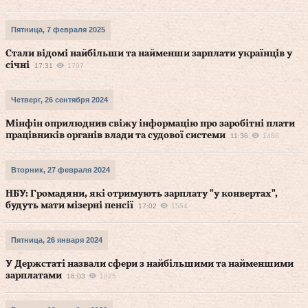
Пятница, 7 февраля 2025
Стали відомі найбільши та найменши зарплати українців у
січні
17:31
1707
Четверг, 26 сентября 2024
Мінфін оприлюднив свіжу інформацію про заробітні плати
працівників органів влади та судової системи
11:36
1486
Вторник, 27 февраля 2024
НБУ: Громадяни, які отримують зарплату "у конвертах",
будуть мати мізерні пенсії
17:02
1554
Пятница, 26 января 2024
У Держстаті назвали сфери з найбільшими та найменшими
зарплатами
16:03
1825