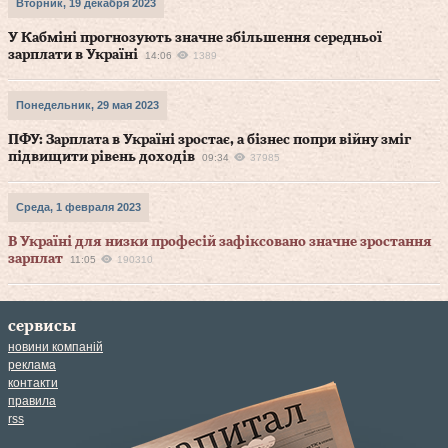
Вторник, 19 декабря 2023
У Кабміні прогнозують значне збільшення середньої
зарплати в Україні
14:06
1389
Понедельник, 29 мая 2023
ПФУ: Зарплата в Україні зростає, а бізнес попри війну зміг
підвищити рівень доходів
09:34
37985
Среда, 1 февраля 2023
В Україні для низки професій зафіксовано значне зростання
зарплат
11:05
190310
сервисы
новини компаній
реклама
контакти
правила
rss