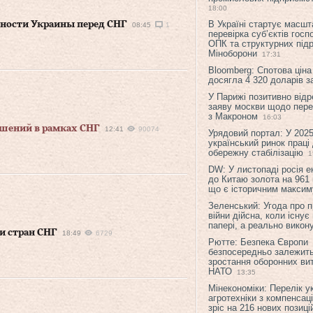
18:00
В Україні стартує масшт
нности Украины перед СНГ
08:45
1
перевірка суб’єктів гос
ОПК та структурних підр
Міноборони
17:31
Bloomberg: Спотова ціна
досягла 4 320 доларів з
У Парижі позитивно відр
заяву москви щодо перег
з Макроном
16:03
ашений в рамках СНГ
12:41
90074
Урядовий портал: У 2025
український ринок праці
обережну стабілізацію
1
DW: У листопаді росія 
до Китаю золота на 961 
що є історичним макси
Зеленський: Угода про 
війни дійсна, коли існує
папері, а реально викон
и стран СНГ
18:49
6729
Рютте: Безпека Європи
безпосередньо залежить
зростання оборонних вит
НАТО
13:35
Мінекономіки: Перелік у
агротехніки з компенсац
зріс на 216 нових позиці