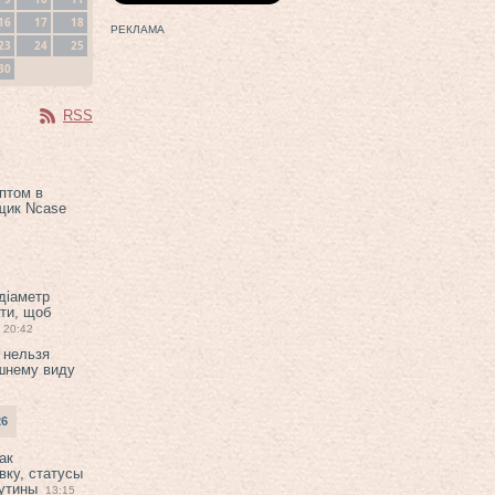
16
17
18
РЕКЛАМА
23
24
25
30
RSS
птом в
щик Ncase
 діаметр
ти, щоб
20:42
 нельзя
шнему виду
26
ак
вку, статусы
рутины
13:15