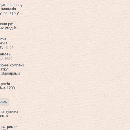
диться знову
 випадків
українців у
орони рф
их угод із
6
ифи
ги з
зу
11:04
авлені
ТО
10:06
ронні компанії
атку
и зброярами
 росія
йже 1200
2025
плектуючих
ракет
а затримки