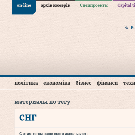
on-line
архів номерів
Спецпроекти
Capital 
В
політика
економіка
бізнес
фінанси
техн
материалы по тегу
СНГ
С этим тегом чаще всего используют: