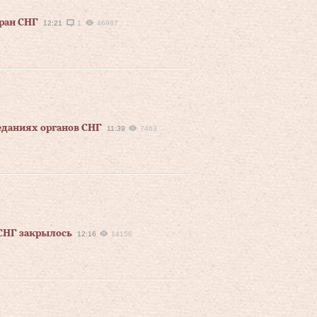
тран СНГ
12:21
1
46987
седаниях органов СНГ
11:39
7463
СНГ закрылось
12:16
14156