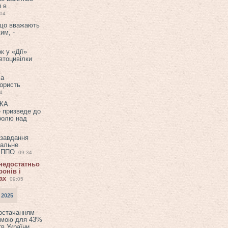
и в
:04
 що вважають
им, -
к у «Дії»
втоцивілки
ла
користь
4
ЕКА
е призведе до
ролю над
 завдання
еальне
в ППО
09:34
 недостатньо
онів і
ах
09:05
 2025
постачанням
емою для 43%
в України