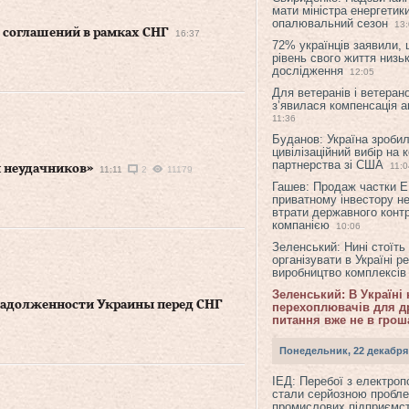
мати міністра енергетик
опалювальний сезон
13
 соглашений в рамках СНГ
16:37
72% українців заявили,
рівень свого життя низьк
дослідження
12:05
Для ветеранів і ветерано
з’явилася компенсація а
11:36
Буданов: Україна зроби
цивілізаційний вибір на 
партнерства зі США
11:0
м неудачников»
11:11
2
11179
Гашев: Продаж частки 
приватному інвестору н
втрати державного конт
компанією
10:06
Зеленський: Нині стоїть
організувати в Україні р
виробництво комплексі
Зеленський: В Україні
задолженности Украины перед СНГ
перехоплювачів для др
питання вже не в грош
Понедельник, 22 декабря
ІЕД: Перебої з електро
стали серйозною пробл
промислових підприємст