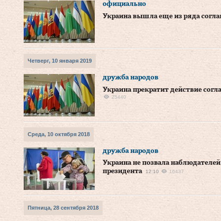
официально
Украина вышла еще из ряда согл
Четверг, 10 января 2019
дружба народов
Украина прекратит действие согл
25440
Среда, 10 октября 2018
дружба народов
Украина не позвала наблюдателей
президента
12:10
16437
Пятница, 28 сентября 2018