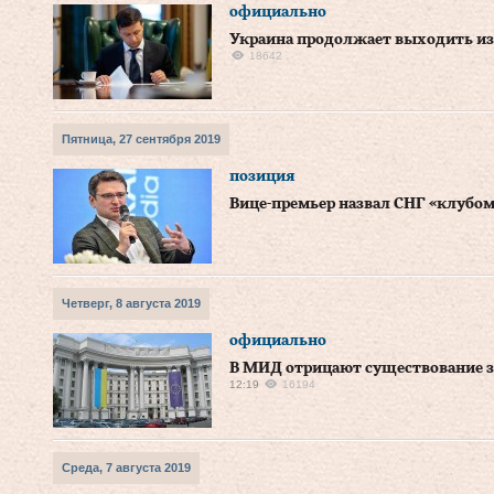
официально
Украина продолжает выходить из
18642
Пятница, 27 сентября 2019
позиция
Вице-премьер назвал СНГ «клубо
Четверг, 8 августа 2019
официально
В МИД отрицают существование 
12:19
16194
Среда, 7 августа 2019