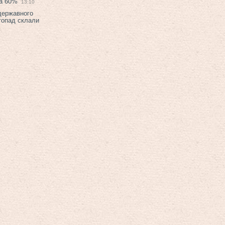
на 60%
13:10
 державного
топад склали