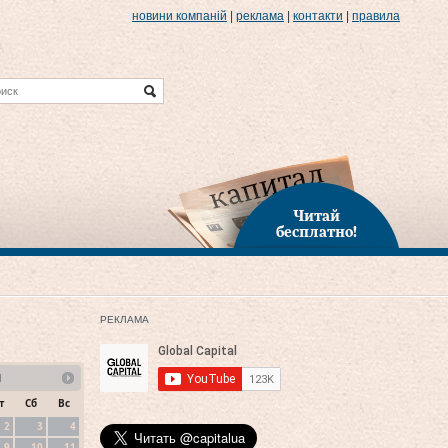
новини компаній
|
реклама
|
контакти
|
правила
Читай
бесплатно!
РЕКЛАМА
1
т
Сб
Вс
2
3
4
9
10
11