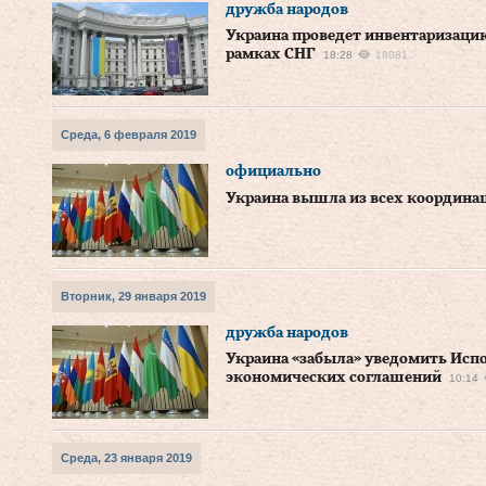
дружба народов
Украина проведет инвентаризаци
рамках СНГ
18:28
18081
Среда, 6 февраля 2019
официально
Украина вышла из всех координа
Вторник, 29 января 2019
дружба народов
Украина «забыла» уведомить Испо
экономических соглашений
10:14
Среда, 23 января 2019