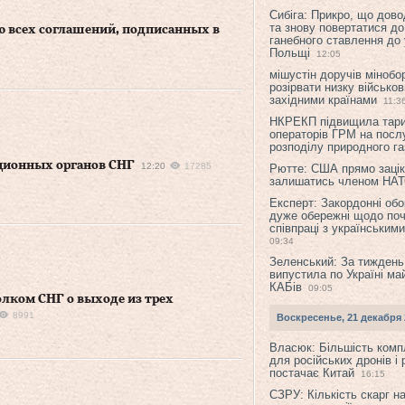
Сибіга: Прикро, що дово
та знову повертатися до
ю всех соглашений, подписанных в
ганебного ставлення до 
Польщі
12:05
мішустін доручів міноб
розірвати низку військов
західними країнами
11:3
НКРЕКП підвищила тар
операторів ГРМ на послу
розподілу природного га
ционных органов СНГ
12:20
17285
Рютте: США прямо зацік
залишатись членом НА
Експерт: Закордонні обо
дуже обережні щодо поч
співпраці з українським
09:34
Зеленський: За тиждень
випустила по Україні ма
КАБів
09:05
лком СНГ о выходе из трех
8991
Воскресенье, 21 декабря 
Власюк: Більшість ком
для російських дронів і 
постачає Китай
16:15
СЗРУ: Кількість скарг н