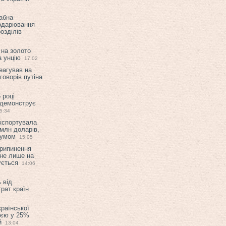
абна
подарювання
озділів
 на золото
а унцію
17:02
еагував на
оворів путіна
 році
 демонструє
5:34
експортувала
млн доларів,
мумом
15:05
припинення
 не лише на
ується
14:06
 від
рат країн
країнської
ією у 25%
й
13:04