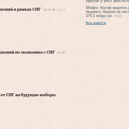
зарплат у росії зросла 
Мінфін: Касові видатки
ашений в рамках СНГ
13:15
19433
бюджету України за лис
374,1 млрд грн
10:05
Все новости
ашений по экономике с СНГ
15:16
 от СНГ на будущие выборы