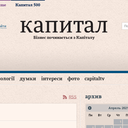
time
Капитал 500
ойти
Бізнес починається з Капіталу
ології
думки
інтереси
фото
capitaltv
архив
RSS
Апрель
202
Пн
Вт
Ср
Чт
П
1
5
6
7
8