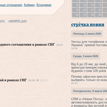
12
13
14
15
ные отношения
,
Кабмин
,
Владимир
19
20
21
22
26
27
28
29
екты
capital500_type
стрічка новин
Пятница, 5 июня 2026
Чехлы для телефонов о
одного соглашения в рамках СНГ
Украине: прямой постав
14:41
19:36
Среда, 3 июня 2026
Від 6 до 20 мм: де який
арматури використовува
будинок стояв 100 років
Почему офисное кресло
выбирать только по вне
ий в рамках СНГ
20:09
21215
20:25
Понедельник, 9 марта 20
CRM и «Новая Почта»: к
автоматизировать доста
и возвраты без ручной 