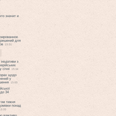
это значит и
изированное
 решений для
ов
15:51
ініціативи з
лерійських
 січні
15:34
ворах щодо
нений у
ішення
15:05
ійської
 до 34
гом тижня
домівки понад
13:35
но важливо