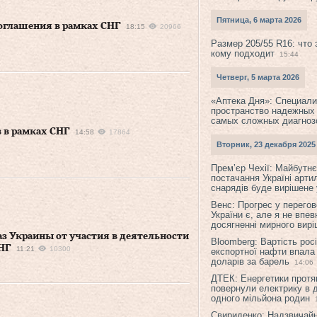
Пятница, 6 марта 2026
соглашения в рамках СНГ
18:15
20966
Размер 205/55 R16: что 
кому подходит
15:44
Четверг, 5 марта 2026
«Аптека Дня»: Специал
пространство надежных
самых сложных диагноз
 в рамках СНГ
14:58
17864
Вторник, 23 декабря 2025
Прем’єр Чехії: Майбутнє 
постачання Україні арти
снарядів буде вирішене у
Венс: Прогрес у перего
України є, але я не впев
досягненні мирного вир
аз Украины от участия в деятельности
Bloomberg: Вартість рос
НГ
11:21
10300
експортної нафти впала
доларів за барель
14:06
ДТЕК: Енергетики протя
повернули електрику в 
одного мільйона родин
Свириденко: Надзвичай