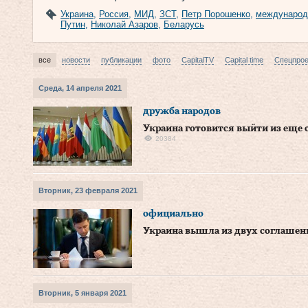
Украина
,
Россия
,
МИД
,
ЗСТ
,
Петр Порошенко
,
международ
Путин
,
Николай Азаров
,
Беларусь
все
новости
публикации
фото
CapitalTV
Capital time
Спецпро
Среда, 14 апреля 2021
дружба народов
Украина готовится выйти из еще 
20384
Вторник, 23 февраля 2021
официально
Украина вышла из двух соглашен
Вторник, 5 января 2021