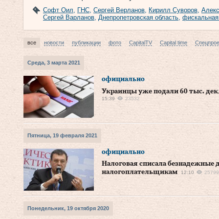
Софт Оил
,
ГНС
,
Сергей Верланов
,
Кирилл Суворов
,
Алекс
Сергей Варланов
,
Днепропетровская область
,
фискальная
все
новости
публикации
фото
CapitalTV
Capital time
Спецпро
Среда, 3 марта 2021
официально
Украинцы уже подали 60 тыс. декл
15:39
23532
Пятница, 19 февраля 2021
официально
Налоговая списала безнадежные д
налогоплательщикам
12:10
25799
Понедельник, 19 октября 2020