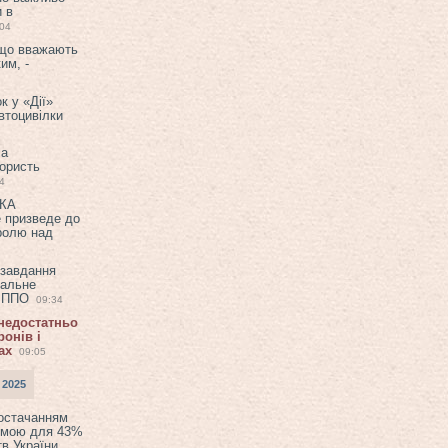
и в
:04
 що вважають
им, -
к у «Дії»
втоцивілки
ла
користь
4
ЕКА
е призведе до
ролю над
 завдання
еальне
в ППО
09:34
 недостатньо
онів і
ах
09:05
 2025
постачанням
емою для 43%
в України