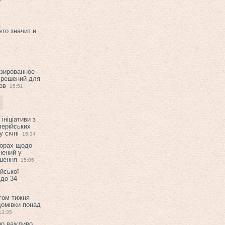
это значит и
изированное
 решений для
ов
15:51
ініціативи з
лерійських
 січні
15:34
ворах щодо
нений у
ішення
15:05
ійської
 до 34
гом тижня
домівки понад
13:35
но важливо