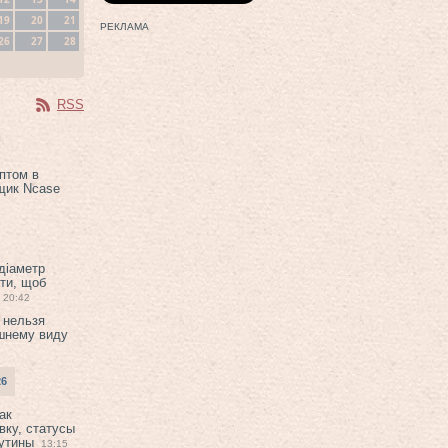
19
20
21
РЕКЛАМА
26
27
28
RSS
птом в
щик Ncase
 діаметр
ти, щоб
20:42
 нельзя
шнему виду
26
ак
вку, статусы
рутины
13:15