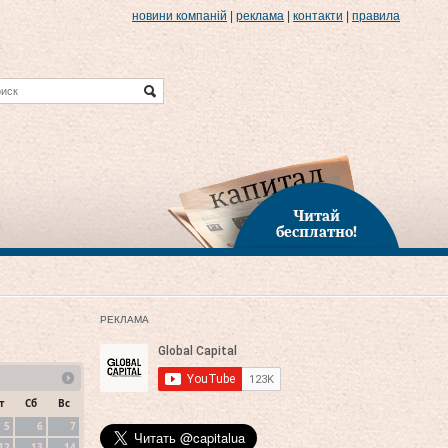
новини компаній
|
реклама
|
контакти
|
правила
Читай
бесплатно!
РЕКЛАМА
т
Сб
Вс
5
6
7
12
13
14