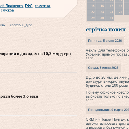
15
16
17
18
ей Любченко
,
ГФС
,
таможня
,
 служба
22
23
24
25
29
30
31
екты
capital500_type
стрічка новин
Пятница, 5 июня 2026
Чехлы для телефонов о
араций о доходах на 10,3 млрд грн
Украине: прямой постав
19:36
Среда, 3 июня 2026
Від 6 до 20 мм: де який
арматури використовува
будинок стояв 100 років
Почему офисное кресло
выбирать только по вне
олги более 3,6 млн
20:25
Понедельник, 9 марта 20
CRM и «Новая Почта»: к
автоматизировать доста
и возвраты без ручной 