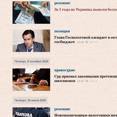
резонанс
За 3 года из Украины вывели боле
позиция
Глава Госналоговой ожидает в окт
госбюджет
13:06
34770
Четверг, 8 октября 2020
правосудие
Суд признал законными претензии
миллионов
15:42
11313
Четверг, 16 июля 2020
резонанс
Новоназначенные налоговики нач