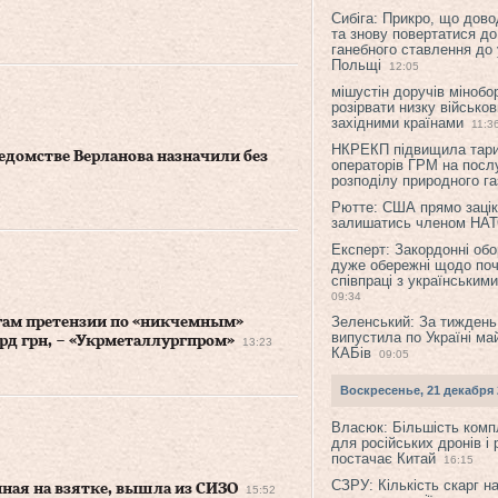
Сибіга: Прикро, що дово
та знову повертатися до
ганебного ставлення до 
Польщі
12:05
мішустін доручів міноб
розірвати низку військов
західними країнами
11:3
НКРЕКП підвищила тар
ведомстве Верланова назначили без
операторів ГРМ на послу
розподілу природного га
Рютте: США прямо зацік
залишатись членом НА
Експерт: Закордонні обо
дуже обережні щодо поч
співпраці з українським
09:34
Зеленський: За тиждень
гам претензии по «никчемным»
випустила по Україні ма
рд грн, – «Укрметаллургпром»
13:23
КАБів
09:05
Воскресенье, 21 декабря 
Власюк: Більшість ком
для російських дронів і 
постачає Китай
16:15
СЗРУ: Кількість скарг н
нная на взятке, вышла из СИЗО
15:52