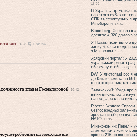
18:00
В Україні стартує масшт
перевірка суб’єктів гос
ОПК та структурних підр
Міноборони
17:31
Bloomberg: Спотова ціна
досягла 4 320 доларів з
У Парижі позитивно відр
логовой
14:28
1
54229
заяву москви щодо перег
з Макроном
16:03
Урядовий портал: У 2025
український ринок праці
обережну стабілізацію
1
DW: У листопаді росія 
до Китаю золота на 961 
що є історичним макси
 должность главы Госналоговой
19:42
Зеленський: Угода про 
війни дійсна, коли існує
папері, а реально викон
Рютте: Безпека Європи
безпосередньо залежить
зростання оборонних вит
НАТО
13:35
Мінекономіки: Перелік у
агротехніки з компенсац
лоупотреблений на таможне и в
зріс на 216 нових позиці