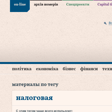
on-line
архів номерів
Спецпроекти
Capital 
В
політика
економіка
бізнес
фінанси
техн
материалы по тегу
налоговая
С этим тегом чаще всего используют: