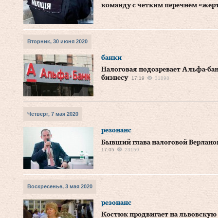
команду с четким перечнем «жер
Вторник, 30 июня 2020
банки
Налоговая подозревает Альфа-бан
бизнесу
17:19
31898
Четверг, 7 мая 2020
резонанс
Бывший глава налоговой Верланов
17:05
23159
Воскресенье, 3 мая 2020
резонанс
Костюк продвигает на львовскую