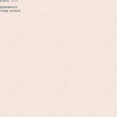
на 60%
13:10
 державного
топад склали