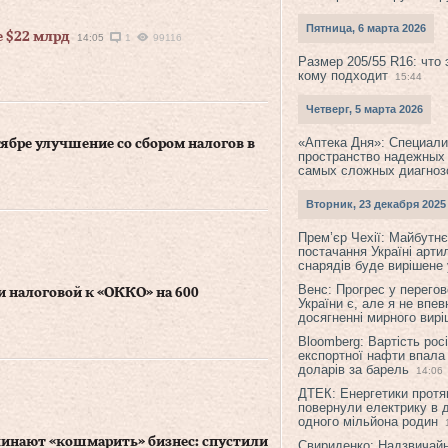
Пятница, 6 марта 2026
е $22 млрд
14:05
1
99116
Размер 205/55 R16: что 
кому подходит
15:44
Четверг, 5 марта 2026
«Аптека Дня»: Специал
ябре улучшение со сбором налогов в
пространство надежных
самых сложных диагноз
Вторник, 23 декабря 2025
Прем’єр Чехії: Майбутнє 
постачання Україні арти
снарядів буде вирішене у
Венс: Прогрес у перего
 налоговой к «ОККО» на 600
України є, але я не впев
досягненні мирного вир
Bloomberg: Вартість рос
експортної нафти впала
доларів за барель
14:06
ДТЕК: Енергетики протя
повернули електрику в 
одного мільйона родин
инают «кошмарить» бизнес: спустили
Свириденко: Надзвичай