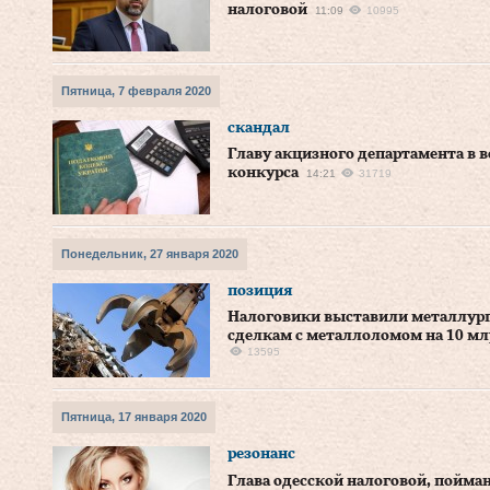
налоговой
11:09
10995
Пятница, 7 февраля 2020
скандал
Главу акцизного департамента в 
конкурса
14:21
31719
Понедельник, 27 января 2020
позиция
Налоговики выставили металлур
сделкам с металлоломом на 10 мл
13595
Пятница, 17 января 2020
резонанс
Глава одесской налоговой, пойма