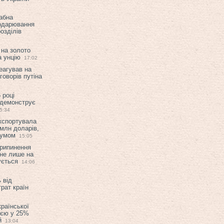
абна
подарювання
озділів
 на золото
а унцію
17:02
еагував на
оворів путіна
 році
 демонструє
5:34
експортувала
млн доларів,
мумом
15:05
припинення
 не лише на
ується
14:06
 від
рат країн
країнської
ією у 25%
й
13:04