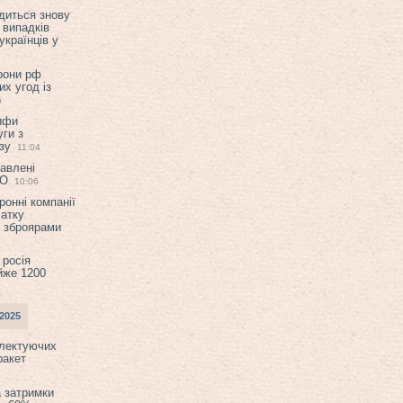
диться знову
 випадків
українців у
орони рф
их угод із
6
ифи
ги з
зу
11:04
авлені
ТО
10:06
ронні компанії
атку
и зброярами
 росія
йже 1200
2025
плектуючих
ракет
а затримки