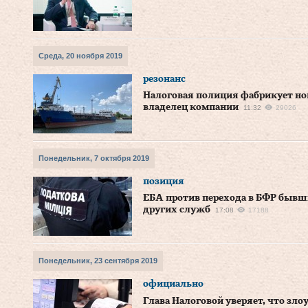
Среда, 20 ноября 2019
резонанс
Налоговая полиция фабрикует нов
владелец компании
11:32
29026
Понедельник, 7 октября 2019
позиция
ЕБА против перехода в БФР бывш
других служб
17:08
17188
Понедельник, 23 сентября 2019
официально
Глава Налоговой уверяет, что зло