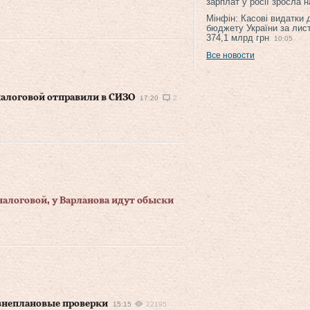
зарплат у росії зросла 
Мінфін: Касові видатки
бюджету України за лис
374,1 млрд грн
10:05
Все новости
налоговой отправили в СИЗО
17:20
2
налоговой, у Варланова идут обыски
 внеплановые проверки
15:15
22195