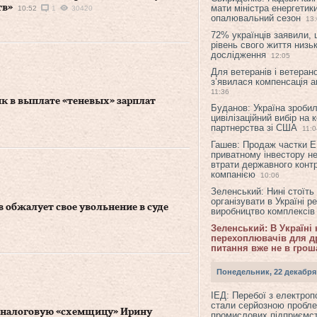
тв»
мати міністра енергетик
10:52
1
30420
опалювальний сезон
13
72% українців заявили,
рівень свого життя низьк
дослідження
12:05
Для ветеранів і ветерано
з’явилася компенсація а
11:36
к в выплате «теневых» зарплат
Буданов: Україна зроби
цивілізаційний вибір на 
партнерства зі США
11:0
Гашев: Продаж частки 
приватному інвестору н
втрати державного конт
компанією
10:06
Зеленський: Нині стоїть
організувати в Україні р
 обжалует свое увольнение в суде
виробництво комплексі
Зеленський: В Україні
перехоплювачів для др
питання вже не в грош
Понедельник, 22 декабря
ІЕД: Перебої з електро
стали серйозною пробл
 налоговую «схемщицу» Ирину
промислових підприємст