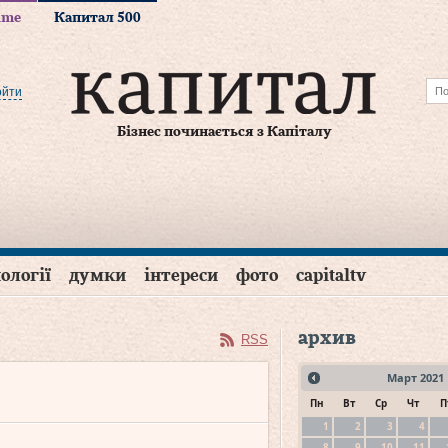
time
Капитал 500
ойти
Бізнес починається з Капіталу
ології
думки
інтереси
фото
capitaltv
архив
RSS
Март
2021
Пн
Вт
Ср
Чт
П
1
2
3
4
8
9
10
11